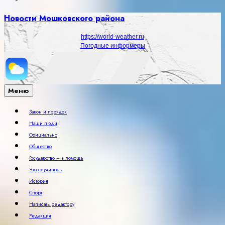
Новости Мошковского района
https://world-weather.ru
Погодные информеры
Меню
Закон и порядок
Наши люди
Официально
Общество
Государство – в помощь
Что случилось
История
Спорт
Написать редактору
Редакция