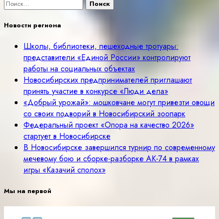
Найти:
Новости региона
Школы, библиотеки, пешеходные тротуары:
представители «Единой России» контролируют
работы на социальных объектах
Новосибирских предпринимателей приглашают
принять участие в конкурсе «Люди дела»
«Добрый урожай»: мошковчане могут привезти овощи
со своих подворий в Новосибирский зоопарк
Федеральный проект «Опора на качество 2026»
стартует в Новосибирске
В Новосибирске завершился турнир по современному
мечевому бою и сборке-разборке АК-74 в рамках
игры «Казачий сполох»
Мы на первой