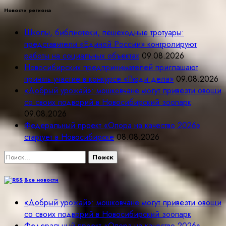
Новости региона
Школы, библиотеки, пешеходные тротуары:
представители «Единой России» контролируют
работы на социальных объектах
09.08.2026
Новосибирских предпринимателей приглашают
принять участие в конкурсе «Люди дела»
09.08.2026
«Добрый урожай»: мошковчане могут привезти овощи
со своих подворий в Новосибирский зоопарк
09.08.2026
Федеральный проект «Опора на качество 2026»
стартует в Новосибирске
08.08.2026
Найти:
Все новости
«Добрый урожай»: мошковчане могут привезти овощи
со своих подворий в Новосибирский зоопарк
Федеральный проект «Опора на качество 2026»