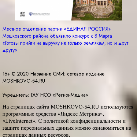
Навигация
Местное отделение партии «ЕДИНАЯ РОССИЯ»
Мошковского района объявило конкурс к 8 Марта
по
«Готовы прийти на выручку не только землякам, но и друг
записям
другу»
16+ © 2020 Название СМИ: cетевое издание
MOSHKOVO-54.RU
Учредитель: ГАУ НСО «РегионМедиа»
На страницах сайта
MOSHKOVO
-54.
RU
используются
программные средства «Яндекс Метрика»,
«LiveInternet». С политикой конфиденциальности и
защите персональных данных можно ознакомиться на
страницах данных ресурсов.