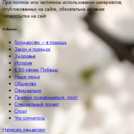
При полном или частичном использовании материалов,
опубликованных на сайте, обязательна активная
гиперссылка на сайт
Рубрики
Государство – в помощь
Закон и порядок
Здоровье
История
К 80-летию Победы
Наши люди
Общество
Официально
Приятно познакомиться, поэт!
Специальный проект
Спорт
Что случилось
Написать редактору