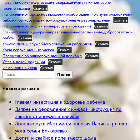
Правила-обмена-деловыми-подарками-и-знаками-делового-
гостеприимства
Скачать
Положение-о-порядке-уведомления-работодателя-о-случаях-склонения-
работников-к-совершению-коррупционных-правонарушений
Скачать
Положение-о-конфликте-интересов-в-учреждении
Скачать
Стандарты-и-процедуры-направленные-на-обеспечение-добросоветсной-
работы
Скачать
Кодекс-этики-и-служебного-поведения-работников
Скачать
Карта-коррупционных-рисков
Скачать
Положение-об-антикоррупционной-политике
Скачать
Устав в новой редакции
Скачать
Изменения в устав
Скачать
Найти:
Новости региона
Главная инвестиция в здоровье ребёнка
Запрет на оформление сим-карт: инструкция по
защите от злоумышленников
Золотые руки Максима и энергия Ларисы: рецепт
уюта семьи Бочкарёвых
Долги и свайное поле вместо дома