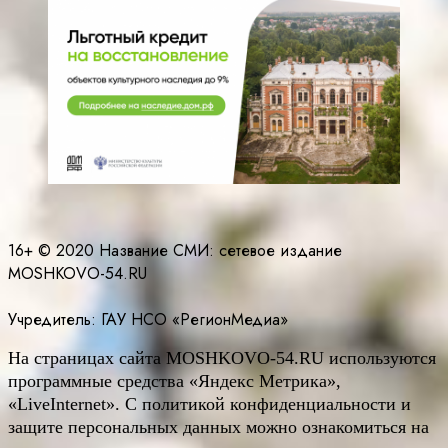
16+ © 2020 Название СМИ: cетевое издание
MOSHKOVO-54.RU
Учредитель: ГАУ НСО «РегионМедиа»
На страницах сайта
MOSHKOVO
-54.
RU
используются
программные средства «Яндекс Метрика»,
«LiveInternet». С политикой конфиденциальности и
защите персональных данных можно ознакомиться на