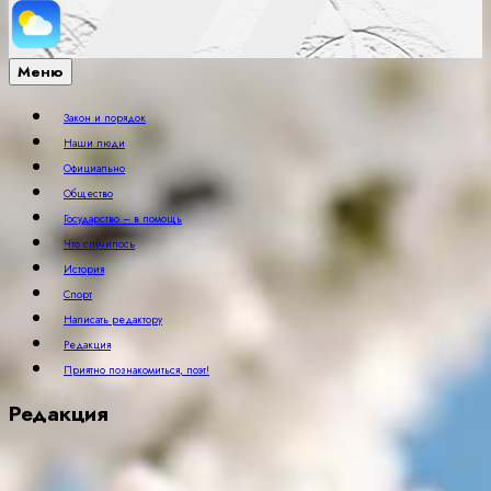
Меню
Закон и порядок
Наши люди
Официально
Общество
Государство – в помощь
Что случилось
История
Спорт
Написать редактору
Редакция
Приятно познакомиться, поэт!
Редакция