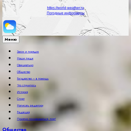
https://world-weather.ru
Погодные информеры
Меню
Закон и порядок
Наши люди
Официально
Общество
Государство – в помощь
Что случилось
История
Спорт
Написать редактору
Редакция
Приятно познакомиться, поэт!
Общество