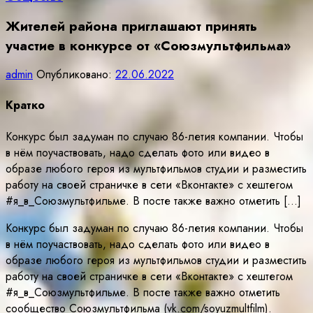
Жителей района приглашают принять
участие в конкурсе от «Союзмультфильма»
admin
Опубликовано:
22.06.2022
Кратко
Конкурс был задуман по случаю 86-летия компании. Чтобы
в нём поучаствовать, надо сделать фото или видео в
образе любого героя из мультфильмов студии и разместить
работу на своей страничке в сети «Вконтакте» с хештегом
#я_в_Союзмультфильме. В посте также важно отметить […]
Конкурс был задуман по случаю 86-летия компании. Чтобы
в нём поучаствовать, надо сделать фото или видео в
образе любого героя из мультфильмов студии и разместить
работу на своей страничке в сети «Вконтакте» с хештегом
#я_в_Союзмультфильме. В посте также важно отметить
сообщество Союзмультфильма (vk.com/soyuzmultfilm).