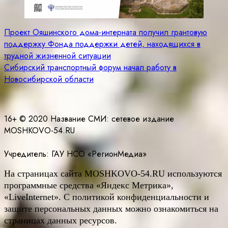
Навигация
Проект Ояшинского дома-интерната получил грантовую
поддержку Фонда поддержки детей, находящихся в
по
трудной жизненной ситуации
записям
Сибирский транспортный форум начал работу в
Новосибирской области
16+ © 2020 Название СМИ: cетевое издание
MOSHKOVO-54.RU
Учредитель: ГАУ НСО «РегионМедиа»
На страницах сайта
MOSHKOVO
-54.
RU
используются
программные средства «Яндекс Метрика»,
«LiveInternet». С политикой конфиденциальности и
защите персональных данных можно ознакомиться на
страницах данных ресурсов.