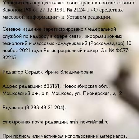
Учредитель осуществляет свои права в соответствии с
Законом РФ от 27.12.1991 № 2124-1 «О средствах
массовой информации» и Уставом редакции.
Сетевое издание зарегистрировано Федеральной
службой по надзору в сфере связи, информационных
технологий и массовых коммуникаций (Роскомнадзор) 10
ноября 2021 года Регистрационный номер: Эл № ФС77-
82215
Редактор Сердюк Ирина Владимировна
Адрес редакции: 633131, Новосибирская обл.,
Мошковский р-н, р.п. Мошково, ул. Пионерская, д. 2
Редактор (8-383-48-21-204);
Электронная почта редакции: msh_news@mail.ru
При полном или частичном использовании материалов,