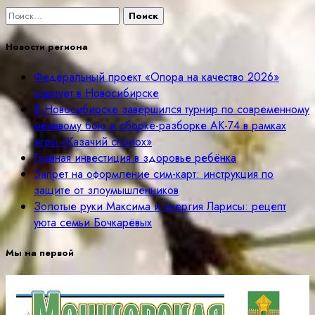
Найти:
Новости региона
Федеральный проект «Опора на качество 2026»
стартует в Новосибирске
В Новосибирске завершился турнир по современному
мечевому бою и сборке-разборке АК-74 в рамках
игры «Казачий сполох»
Главная инвестиция в здоровье ребёнка
Запрет на оформление сим-карт: инструкция по
защите от злоумышленников
Золотые руки Максима и энергия Ларисы: рецепт
уюта семьи Бочкарёвых
Мы на первой