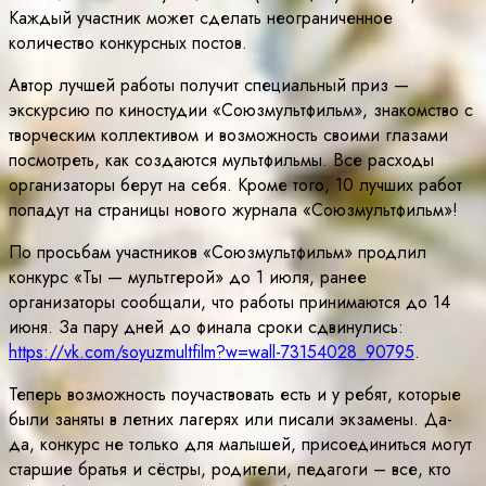
Каждый участник может сделать неограниченное
количество конкурсных постов.
Автор лучшей работы получит специальный приз —
экскурсию по киностудии «Союзмультфильм», знакомство с
творческим коллективом и возможность своими глазами
посмотреть, как создаются мультфильмы. Все расходы
организаторы берут на себя. Кроме того, 10 лучших работ
попадут на страницы нового журнала «Союзмультфильм»!
По просьбам участников «Союзмультфильм» продлил
конкурс «Ты — мультгерой» до 1 июля, ранее
организаторы сообщали, что работы принимаются до 14
июня. За пару дней до финала сроки сдвинулись:
https://vk.com/soyuzmultfilm?w=wall-73154028_90795
.
Теперь возможность поучаствовать есть и у ребят, которые
были заняты в летних лагерях или писали экзамены. Да-
да, конкурс не только для малышей, присоединиться могут
старшие братья и сёстры, родители, педагоги – все, кто