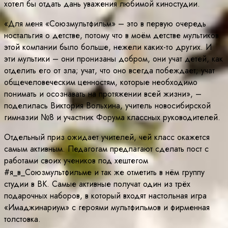
хотел бы отдать дань уважения любимой киностудии.
«Для меня «Союзмультфильм» – это в первую очередь
ностальгия о детстве, потому что в моём детстве мультиков
этой компании было больше, нежели каких-то других. И
эти мультики – они пронизаны добром, они учат детей, как
отделить его от зла; учат, что оно всегда побеждает; учат
общечеловеческим ценностям, которые необходимо
понимать и осознавать на протяжении всей жизни», –
поделилась Виктория Вольхина, учитель новосибирской
гимназии №8 и участник Форума классных руководителей.
Отдельный приз ожидает учителей, чей класс окажется
самым активным. Педагогам предлагают сделать пост с
работами своих учеников под хештегом
#я_в_Союзмультфильме и так же отметить в нём группу
студии в ВК. Самые активные получат один из трёх
подарочных наборов, в который входят настольная игра
«Имаджинариум» с героями мультфильмов и фирменная
толстовка.