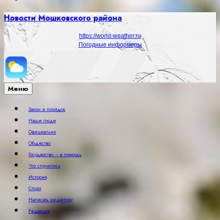
Новости Мошковского района
https://world-weather.ru
Погодные информеры
Меню
Закон и порядок
Наши люди
Официально
Общество
Государство – в помощь
Что случилось
История
Спорт
Написать редактору
Редакция