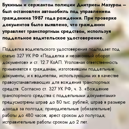
Букиным и сержантом полиции Дмитрием Мазуром –
был остановлен автомобиль под управлением
гражданина 1987 года рождения. При проверке
документов было выявлено, что гражданин
управляет транспортным средством, используя
поддельное водительское удостоверение.
Подделка водительского удостоверения подпадает под
статью 327 УК РФ «Подделка и незаконный оборот
документов» и ст. 12.7 КоАП. Уголовная ответственность
применяется к гражданам, изготовившим поддельные
документы, и к водителям, использующим их в качестве
правоустанавливающих для вождения транспортных
средств. Согласно ст. 327 УК РФ, ч. 3. «Вождение
транспортного средства с поддельными документами»
предусмотрены штраф до 80 тыс. рублей; штраф в размере
дохода за полгода; принудительные (обязательные)
работы до 480 часов; арест сроком до полугода;
исправительные работы сроком до 2 лет.