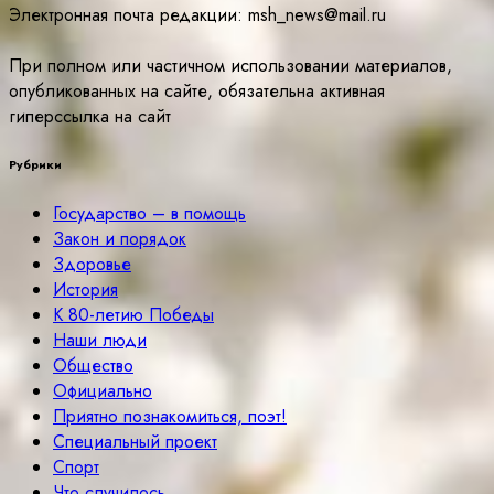
Электронная почта редакции: msh_news@mail.ru
При полном или частичном использовании материалов,
опубликованных на сайте, обязательна активная
гиперссылка на сайт
Рубрики
Государство – в помощь
Закон и порядок
Здоровье
История
К 80-летию Победы
Наши люди
Общество
Официально
Приятно познакомиться, поэт!
Специальный проект
Спорт
Что случилось