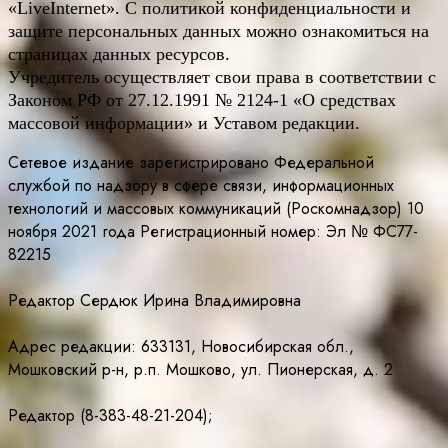
«LiveInternet». С политикой конфиденциальности и
защите персональных данных можно ознакомиться на
страницах данных ресурсов.
Учредитель осуществляет свои права в соответствии с
Законом РФ от 27.12.1991 № 2124-1 «О средствах
массовой информации» и Уставом редакции.
Сетевое издание зарегистрировано Федеральной
службой по надзору в сфере связи, информационных
технологий и массовых коммуникаций (Роскомнадзор) 10
ноября 2021 года Регистрационный номер: Эл № ФС77-
82215
Редактор Сердюк Ирина Владимировна
Адрес редакции: 633131, Новосибирская обл.,
Мошковский р-н, р.п. Мошково, ул. Пионерская, д. 2
Редактор (8-383-48-21-204);