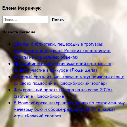
Елена Меренчук
Найти:
Новости региона
Школы, библиотеки, пешеходные тротуары:
представители «Единой России» контролируют
работы на социальных объектах
Новосибирских предпринимателей приглашают
принять участие в конкурсе «Люди дела»
«Добрый урожай»: мошковчане могут привезти овощи
со своих подворий в Новосибирский зоопарк
Федеральный проект «Опора на качество 2026»
стартует в Новосибирске
В Новосибирске завершился турнир по современному
мечевому бою и сборке-разборке АК-74 в рамках
игры «Казачий сполох»