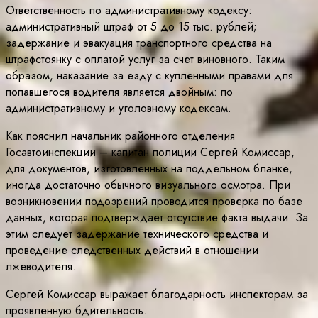
Ответственность по административному кодексу:
административный штраф от 5 до 15 тыс. рублей;
задержание и эвакуация транспортного средства на
штрафстоянку с оплатой услуг за счет виновного. Таким
образом, наказание за езду с купленными правами для
попавшегося водителя является двойным: по
административному и уголовному кодексам.
Как пояснил начальник районного отделения
Госавтоинспекции – капитан полиции Сергей Комиссар,
для документов, изготовленных на поддельном бланке,
иногда достаточно обычного визуального осмотра. При
возникновении подозрений проводится проверка по базе
данных, которая подтверждает отсутствие факта выдачи. За
этим следует задержание технического средства и
проведение следственных действий в отношении
лжеводителя.
Сергей Комиссар выражает благодарность инспекторам за
проявленную бдительность.