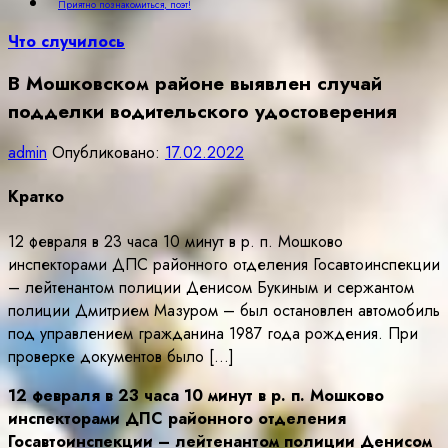
Приятно познакомиться, поэт!
Что случилось
В Мошковском районе выявлен случай
подделки водительского удостоверения
admin
Опубликовано:
17.02.2022
Кратко
12 февраля в 23 часа 10 минут в р. п. Мошково
инспекторами ДПС районного отделения Госавтоинспекции
– лейтенантом полиции Денисом Букиным и сержантом
полиции Дмитрием Мазуром – был остановлен автомобиль
под управлением гражданина 1987 года рождения. При
проверке документов было […]
12 февраля в 23 часа 10 минут в р. п. Мошково
инспекторами ДПС районного отделения
Госавтоинспекции – лейтенантом полиции Денисом