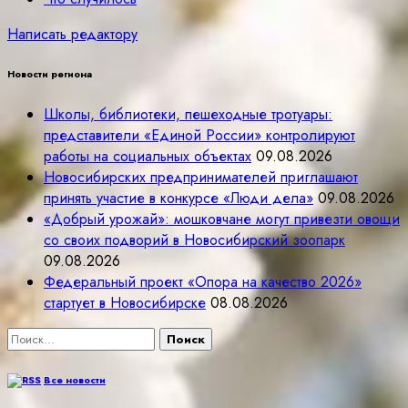
Написать редактору
Новости региона
Школы, библиотеки, пешеходные тротуары:
представители «Единой России» контролируют
работы на социальных объектах
09.08.2026
Новосибирских предпринимателей приглашают
принять участие в конкурсе «Люди дела»
09.08.2026
«Добрый урожай»: мошковчане могут привезти овощи
со своих подворий в Новосибирский зоопарк
09.08.2026
Федеральный проект «Опора на качество 2026»
стартует в Новосибирске
08.08.2026
Найти:
Все новости