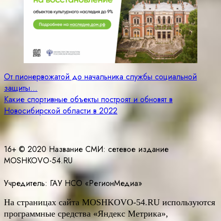
Навигация
От пионервожатой до начальника службы социальной
защиты…
по
Какие спортивные объекты построят и обновят в
записям
Новосибирской области в 2022
16+ © 2020 Название СМИ: cетевое издание
MOSHKOVO-54.RU
Учредитель: ГАУ НСО «РегионМедиа»
На страницах сайта
MOSHKOVO
-54.
RU
используются
программные средства «Яндекс Метрика»,