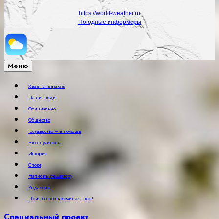
https://world-weather.ru
Погодные информеры
Меню
Закон и порядок
Наши люди
Официально
Общество
Государство – в помощь
Что случилось
История
Спорт
Написать редактору
Редакция
Приятно познакомиться, поэт!
Специальный проект