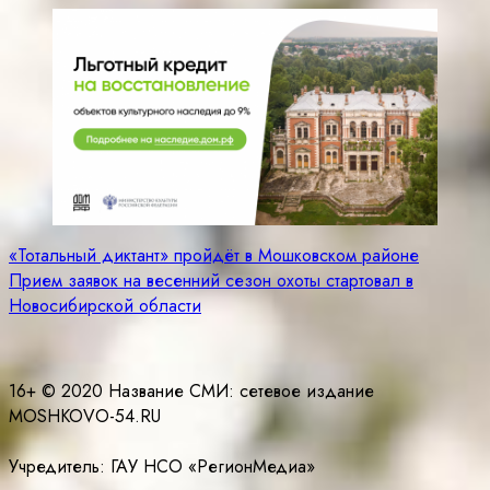
Навигация
«Тотальный диктант» пройдёт в Мошковском районе
Прием заявок на весенний сезон охоты стартовал в
по
Новосибирской области
записям
16+ © 2020 Название СМИ: cетевое издание
MOSHKOVO-54.RU
Учредитель: ГАУ НСО «РегионМедиа»