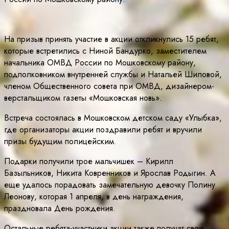
На призыв принять участие в акции откликнулись 15 ребят,
которые встретились с Ниной Бандурко, заместителем
начальника ОМВД России по Мошковскому району,
подполковником внутренней службы и Натальей Шиловой,
членом Общественного совета при ОМВД, дизайнером-
верстальщиком газеты «Мошковская новь».
Встреча состоялась в Мошковском детском саду «Улыбка»,
где организаторы акции поздравили ребят и вручили
призы будущим полицейским.
Подарки получили трое мальчишек – Кирилл
Базыльников, Никита Ковренников и Ярослав Родыгин. А
еще удалось порадовать замечательную девочку Полину
Леонову, которая 1 апреля, в день награждения,
праздновала День рождения.
Остальные ребята-участники акции также получат свои