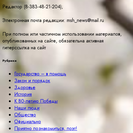
Редактор (8-383-48-21-204);
Электронная почта редакции: msh_news@mail.ru
При полном или частичном использовании материалов,
опубликованных на сайте, обязательна активная
гиперссылка на сайт
Рубрики
Государство – в помощь
Закон и порядок
Здоровье
История
К 80-летию Победы
Наши люди
Общество
Официально
Приятно познакомиться, поэт!