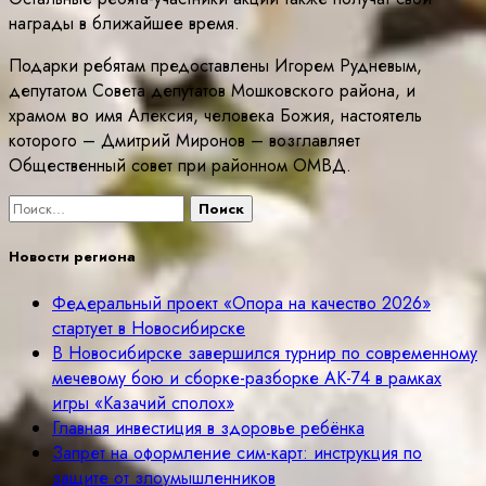
награды в ближайшее время.
Подарки ребятам предоставлены Игорем Рудневым,
депутатом Совета депутатов Мошковского района, и
храмом во имя Алексия, человека Божия, настоятель
которого – Дмитрий Миронов – возглавляет
Общественный совет при районном ОМВД.
Найти:
Новости региона
Федеральный проект «Опора на качество 2026»
стартует в Новосибирске
В Новосибирске завершился турнир по современному
мечевому бою и сборке-разборке АК-74 в рамках
игры «Казачий сполох»
Главная инвестиция в здоровье ребёнка
Запрет на оформление сим-карт: инструкция по
защите от злоумышленников