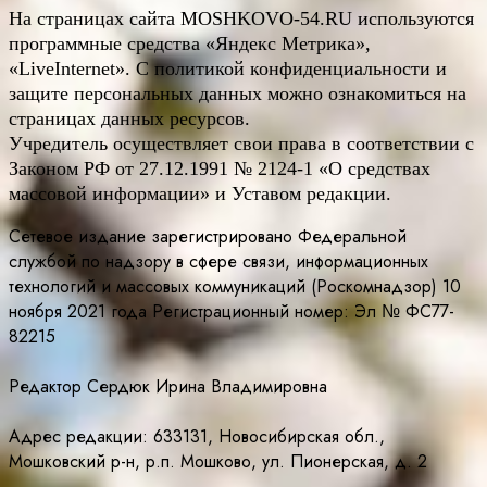
На страницах сайта
MOSHKOVO
-54.
RU
используются
программные средства «Яндекс Метрика»,
«LiveInternet». С политикой конфиденциальности и
защите персональных данных можно ознакомиться на
страницах данных ресурсов.
Учредитель осуществляет свои права в соответствии с
Законом РФ от 27.12.1991 № 2124-1 «О средствах
массовой информации» и Уставом редакции.
Сетевое издание зарегистрировано Федеральной
службой по надзору в сфере связи, информационных
технологий и массовых коммуникаций (Роскомнадзор) 10
ноября 2021 года Регистрационный номер: Эл № ФС77-
82215
Редактор Сердюк Ирина Владимировна
Адрес редакции: 633131, Новосибирская обл.,
Мошковский р-н, р.п. Мошково, ул. Пионерская, д. 2