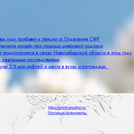
щем году прибавку к пенсии от Отделения СФР
ключили онлайн при помощи цифровой подписи
 трудоустроятся в селах Новосибирской области в этом году
с реальными последствиями
учат 2,9 млн рублей и места в вузах и колледжах
https://world-weather.ru
Погодные информеры