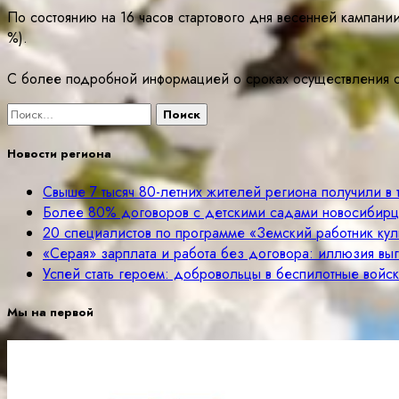
По состоянию на 16 часов стартового дня весенней кампани
%).
С более подробной информацией о сроках осуществления о
Найти:
Новости региона
Свыше 7 тысяч 80-летних жителей региона получили в
Более 80% договоров с детскими садами новосибир
20 специалистов по программе «Земский работник куль
«Серая» зарплата и работа без договора: иллюзия вы
Успей стать героем: добровольцы в беспилотные войск
Мы на первой