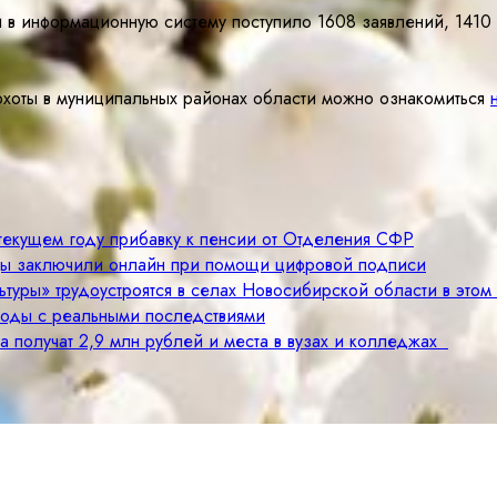
и в информационную систему поступило 1608 заявлений, 1410
хоты в муниципальных районах области можно ознакомиться
 текущем году прибавку к пенсии от Отделения СФР
цы заключили онлайн при помощи цифровой подписи
туры» трудоустроятся в селах Новосибирской области в этом
годы с реальными последствиями
а получат 2,9 млн рублей и места в вузах и колледжах