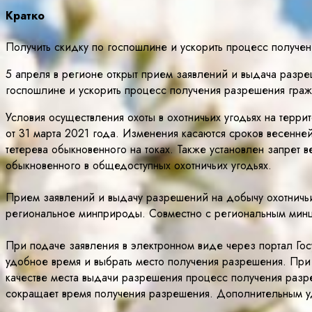
Кратко
Получить скидку по госпошлине и ускорить процесс получен
5 апреля в регионе открыт прием заявлений и выдача разре
госпошлине и ускорить процесс получения разрешения гражд
Условия осуществления охоты в охотничьих угодьях на тер
от 31 марта 2021 года. Изменения касаются сроков весенне
тетерева обыкновенного на токах. Также установлен запрет 
обыкновенного в общедоступных охотничьих угодьях.
Прием заявлений и выдачу разрешений на добычу охотничьи
региональное минприроды. Совместно с региональным мин
При подаче заявления в электронном виде через портал Гос
удобное время и выбрать место получения разрешения. При
качестве места выдачи разрешения процесс получения разре
сокращает время получения разрешения. Дополнительным уд