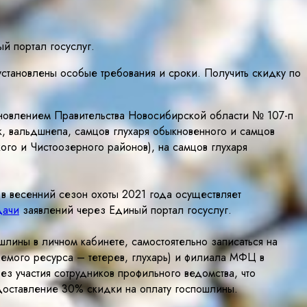
й портал госуслуг.
становлены особые требования и сроки. Получить скидку по
тановлением Правительства Новосибирской области № 107-п
к, вальдшнепа, самцов глухаря обыкновенного и самцов
кого и Чистоозерного районов), на самцов глухаря
в весенний сезон охоты 2021 года осуществляет
дачи
заявлений через Единый портал госуслуг.
лины в личном кабинете, самостоятельно записаться на
емого ресурса – тетерев, глухарь) и филиала МФЦ в
з участия сотрудников профильного ведомства, что
доставление 30% скидки на оплату госпошлины.