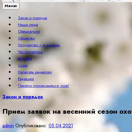
Меню
Закон и порядок
Наши люди
Официально
Общество
Государство – в помощь
Что случилось
История
Спорт
Написать редактору
Редакция
Приятно познакомиться, поэт!
Закон и порядок
Прием заявок на весенний сезон охо
admin
Опубликовано:
05.04.2021