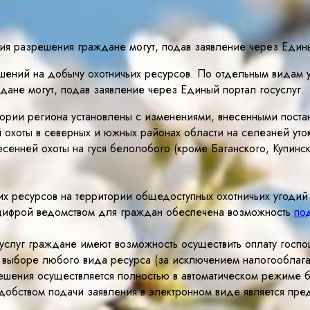
ия разрешения граждане могут, подав заявление через Едины
шений на добычу охотничьих ресурсов. По отдельным видам у
ане могут, подав заявление через Единый портал госуслуг.
ритории региона установлены с изменениями, внесенными пос
й охоты в северных и южных районах области на селезней уто
весенней охоты на гуся белолобого (кроме Баганского, Купинс
х ресурсов на территории общедоступных охотничьих угодий 
цифрой ведомством для граждан обеспечена возможность
по
услуг граждане имеют возможность осуществить оплату госпош
 выборе любого вида ресурса (за исключением налогооблага
шения осуществляется полностью в автоматическом режиме бе
обством подачи заявления в электронном виде является пре