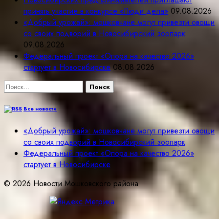
принять участие в конкурсе «Люди дела»
09.08.2026
«Добрый урожай»: мошковчане могут привезти овощи
со своих подворий в Новосибирский зоопарк
09.08.2026
Федеральный проект «Опора на качество 2026»
стартует в Новосибирске
08.08.2026
Найти:
Все новости
«Добрый урожай»: мошковчане могут привезти овощи
со своих подворий в Новосибирский зоопарк
Федеральный проект «Опора на качество 2026»
стартует в Новосибирске
© 2026 Новости Мошковского района