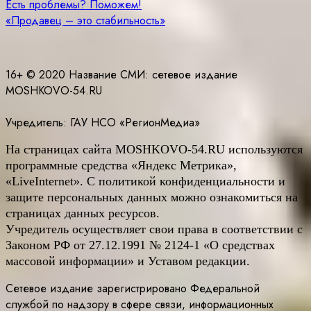
Навигация
Есть проблемы? Поможем!
«Продавец – это стабильность»
по
записям
16+ © 2020 Название СМИ: cетевое издание
MOSHKOVO-54.RU
Учредитель: ГАУ НСО «РегионМедиа»
На страницах сайта
MOSHKOVO
-54.
RU
используются
программные средства «Яндекс Метрика»,
«LiveInternet». С политикой конфиденциальности и
защите персональных данных можно ознакомиться на
страницах данных ресурсов.
Учредитель осуществляет свои права в соответствии с
Законом РФ от 27.12.1991 № 2124-1 «О средствах
массовой информации» и Уставом редакции.
Сетевое издание зарегистрировано Федеральной
службой по надзору в сфере связи, информационных