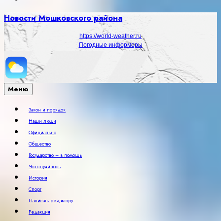
Новости Мошковского района
https://world-weather.ru
Погодные информеры
Меню
Закон и порядок
Наши люди
Официально
Общество
Государство – в помощь
Что случилось
История
Спорт
Написать редактору
Редакция