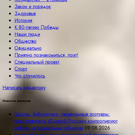
Закон и порядок
Здоровье
История
К 80-летию Победы
Наши люди
Общество
Официально
Приятно познакомиться, поэт!
Специальный проект
Спорт
Что случилось
Написать редактору
Новости региона
Школы, библиотеки, пешеходные тротуары:
представители «Единой России» контролируют
работы на социальных объектах
09.08.2026
Новосибирских предпринимателей приглашают