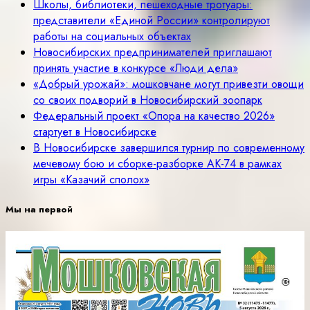
Школы, библиотеки, пешеходные тротуары:
представители «Единой России» контролируют
работы на социальных объектах
Новосибирских предпринимателей приглашают
принять участие в конкурсе «Люди дела»
«Добрый урожай»: мошковчане могут привезти овощи
со своих подворий в Новосибирский зоопарк
Федеральный проект «Опора на качество 2026»
стартует в Новосибирске
В Новосибирске завершился турнир по современному
мечевому бою и сборке-разборке АК-74 в рамках
игры «Казачий сполох»
Мы на первой