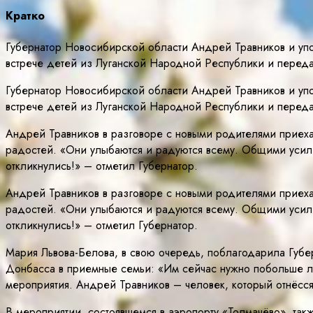
Кратко
Губернатор Новосибирской области Андрей Травников и уп
встрече детей из Луганской Народной Республики и перед
Губернатор Новосибирской области Андрей Травников и уп
встрече детей из Луганской Народной Республики и перед
Андрей Травников в разговоре с новыми родителями приехав
радостей. «Они улыбаются и радуются всему. Общими усил
откликнулись!» – отметил Губернатор.
Андрей Травников в разговоре с новыми родителями приехав
радостей. «Они улыбаются и радуются всему. Общими усил
откликнулись!» – отметил Губернатор.
Мария Львова-Белова, в свою очередь, поблагодарила Губер
Донбасса в приемные семьи: «Им сейчас нужно побольше 
мероприятия. Андрей Травников – человек, который отнёсс
В мероприятии, состоявшемся в аэропорту «Толмачёво», та