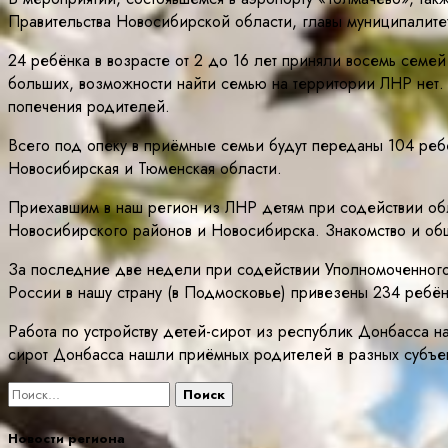
Правительства Новосибирской области, главы муниципалите
24 ребёнка в возрасте от 2 до 16 лет приняли восемь семе
больших, возможности найти семью на территории ЛНР нет. 
попечения родителей.
Всего под опеку в приёмные семьи будут переданы 104 реб
Новосибирская и Тюменская области.
Приехавшим в наш регион из ЛНР детям при содействии об
Новосибирского районов и Новосибирска. Знакомство и об
За последние две недели при содействии Уполномоченног
России в нашу страну (в Подмосковье) привезены 234 ребё
Работа по устройству детей-сирот из республик Донбасса 
сирот Донбасса нашли приёмных родителей в разных субъ
Найти:
Новости региона