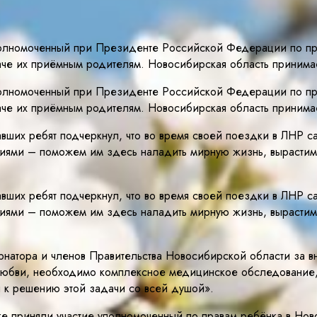
олномоченный при Президенте Российской Федерации по пра
аче их приёмным родителям. Новосибирская область принима
олномоченный при Президенте Российской Федерации по пра
аче их приёмным родителям. Новосибирская область принима
ших ребят подчеркнул, что во время своей поездки в ЛНР са
иями – поможем им здесь наладить мирную жизнь, вырастим 
ших ребят подчеркнул, что во время своей поездки в ЛНР са
иями – поможем им здесь наладить мирную жизнь, вырастим 
натора и членов Правительства Новосибирской области за вн
любви, необходимо комплексное медицинское обследование,
я к решению этой задачи со всей душой».
кже приняли участие уполномоченный по правам ребёнка в Н