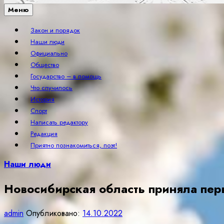
Меню
Закон и порядок
Наши люди
Официально
Общество
Государство – в помощь
Что случилось
История
Спорт
Написать редактору
Редакция
Приятно познакомиться, поэт!
Наши люди
Новосибирская область приняла пер
admin
Опубликовано:
14.10.2022