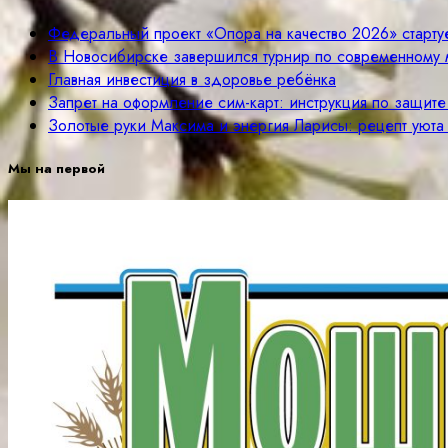
Федеральный проект «Опора на качество 2026» старту
В Новосибирске завершился турнир по современному 
Главная инвестиция в здоровье ребёнка
Запрет на оформление сим-карт: инструкция по защит
Золотые руки Максима и энергия Ларисы: рецепт уюта
Мы на первой