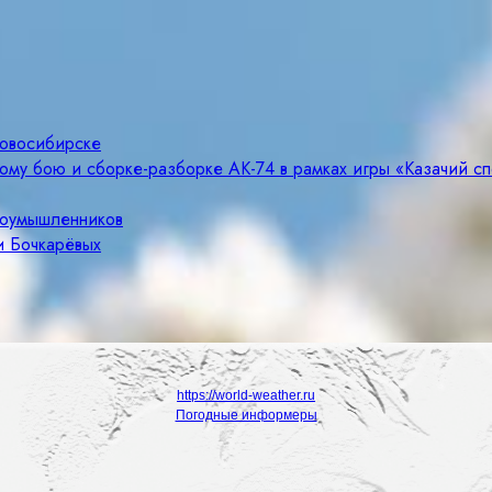
Новосибирске
ому бою и сборке-разборке АК-74 в рамках игры «Казачий с
злоумышленников
и Бочкарёвых
https://world-weather.ru
Погодные информеры