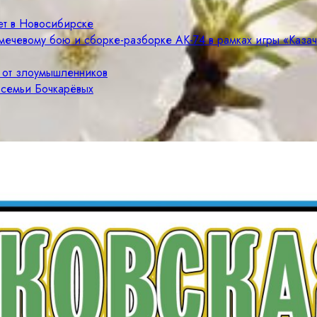
ет в Новосибирске
мечевому бою и сборке-разборке АК-74 в рамках игры «Каза
е от злоумышленников
 семьи Бочкарёвых