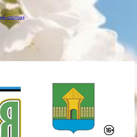
чий сполох»