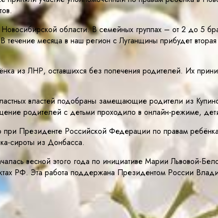
тов.
й Новосибирской области. В семейных группах – от 2 до 5 бр
В течение месяца в наш регион с Луганщины прибудет вторая 
ёнка из ЛНР, оставшихся без попечения родителей. Их прини
ластных властей подобраны замещающие родители из Купинс
щение родителей с детьми проходило в онлайн-режиме, дети
о при Президенте Российской Федерации по правам ребёнка
нка-сироты из Донбасса.
началась весной этого года по инициативе Марии Львовой-Бе
ектах РФ. Эта работа поддержана Президентом России Влад