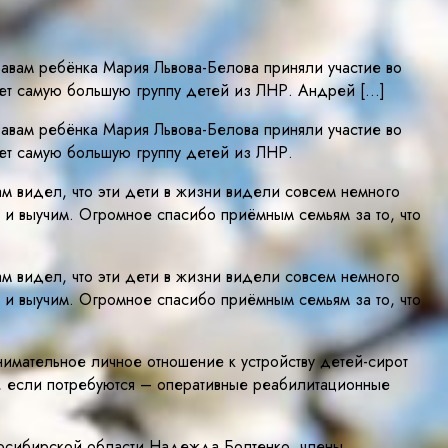
вам ребёнка Мария Львова-Белова приняли участие во
ет самую большую группу детей из ЛНР. Андрей […]
вам ребёнка Мария Львова-Белова приняли участие во
ет самую большую группу детей из ЛНР.
м видел, что эти дети в жизни видели совсем немного
и выучим. Огромное спасибо приёмным семьям за то, что
м видел, что эти дети в жизни видели совсем немного
и выучим. Огромное спасибо приёмным семьям за то, что
имательное личное отношение к устройству детей-сирот
 если потребуются – оперативные реабилитационные
овосибирской области Надежда Болтенко, члены