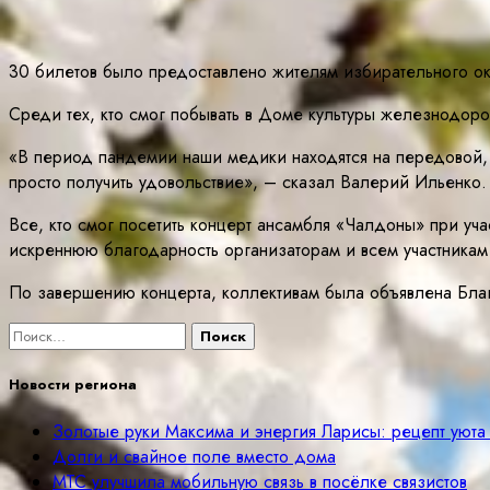
30 билетов было предоставлено жителям избирательного о
Среди тех, кто смог побывать в Доме культуры железнодоро
«В период пандемии наши медики находятся на передовой, с
просто получить удовольствие», – сказал Валерий Ильенко.
Все, кто смог посетить концерт ансамбля «Чалдоны» при у
искреннюю благодарность организаторам и всем участникам
По завершению концерта, коллективам была объявлена Бла
Найти:
Новости региона
Золотые руки Максима и энергия Ларисы: рецепт уюта
Долги и свайное поле вместо дома
МТС улучшила мобильную связь в посёлке связистов