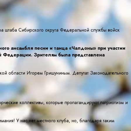
тра штаба Сибирского округа Федеральной службы войск
ого ансамбля песни и танца «Чалдоны» при участии
ой Федерации. Зрителям была представлена
кой области Игорем Гришуниным. Депутат Законодательного
ворческие коллективы, которые пропагандируют патриотизм и
ния! У нас нет местного клуба, но, благодаря таким