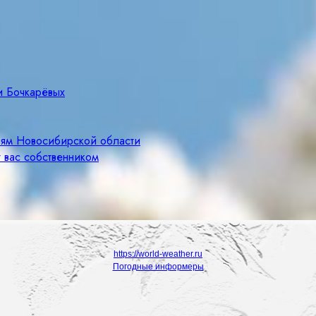
и Бочкарёвых
лям Новосибирской области
 вас собственником
https://world-weather.ru
Погодные информеры