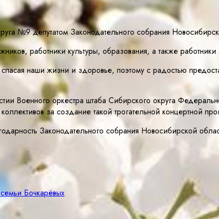
круга №9 депутатом Законодательного собрания Новосибирс
жников, работники культуры, образования, а также работник
пасая наши жизни и здоровье, поэтому с радостью предостав
частии Военного оркестра штаба Сибирского округа Федерал
 коллективов за создание такой трогательной концертной про
годарность Законодательного собрания Новосибирской облас
 семьи Бочкарёвых