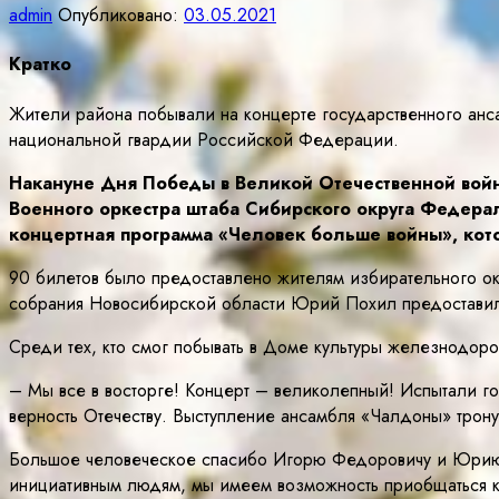
admin
Опубликовано:
03.05.2021
Кратко
Жители района побывали на концерте государственного анс
национальной гвардии Российской Федерации.
Накануне Дня Победы в Великой Отечественной войн
Военного оркестра штаба Сибирского округа Федера
концертная программа «Человек больше войны», кото
90 билетов было предоставлено жителям избирательного о
собрания Новосибирской области Юрий Похил предоставил
Среди тех, кто смог побывать в Доме культуры железнодор
– Мы все в восторге! Концерт – великолепный! Испытали гор
верность Отечеству. Выступление ансамбля «Чалдоны» трон
Большое человеческое спасибо Игорю Федоровичу и Юрию Ни
инициативным людям, мы имеем возможность приобщаться к 