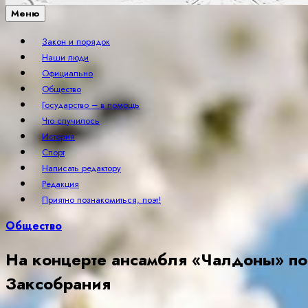
Меню
Закон и порядок
Наши люди
Официально
Общество
Государство – в помощь
Что случилось
История
Спорт
Написать редактору
Редакция
Приятно познакомиться, поэт!
Общество
На концерте ансамбля «Чалдоны» по
Заксобрания