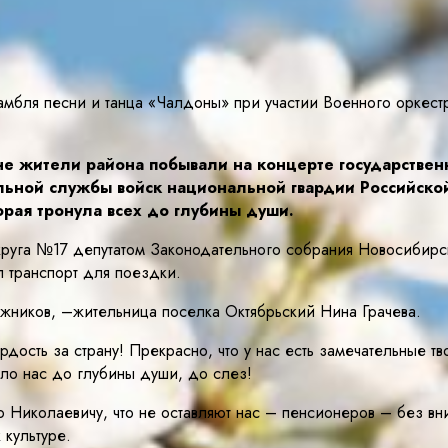
амбля песни и танца «Чалдоны» при участии Военного оркес
е жители района побывали на концерте государственн
льной службы войск национальной гвардии Российск
рая тронула всех до глубины души.
круга №17 депутатом Законодательного собрания Новосибирс
 транспорт для поездки.
ожников, –жительница поселка Октябрьский Нина Грачева.
дость за страну! Прекрасно, что у нас есть замечательные т
уло нас до глубины души, до слез!
колаевичу, что не оставляют нас – пенсионеров – без внима
культуре.