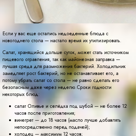
Если у вас еще остались недоеденные блюда с
новогоднего стола — настало время их утилизировать.
Салат, хранящийся дольше суток, может стать источником
пищевого отравления, так как майонезная заправка —
лучшая среда для размножения бактерий. Холодильник
замедляет рост бактерий, но не останавливает его, а
потому убрать салат со стола — не равно сделать его
безопасным даже через неделю.Сроки годности
некоторых блюд:
салат Оливье и селёдка под шубой — не более 12
часов после приготовления;
винегрет — до 18 часов (масло лучше добавлять
непосредственно перед подачей);
холодец — максимум 12 часов;