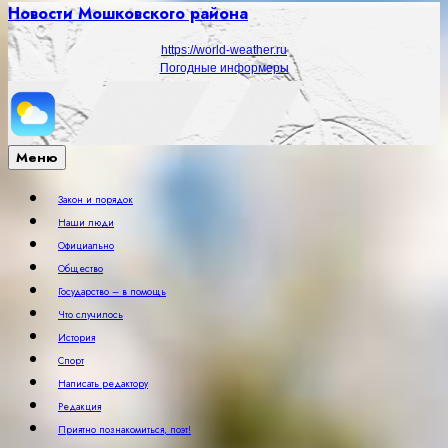
Новости Мошковского района
https://world-weather.ru
Погодные информеры
Меню
Закон и порядок
Наши люди
Официально
Общество
Государство – в помощь
Что случилось
История
Спорт
Написать редактору
Редакция
Приятно познакомиться, поэт!