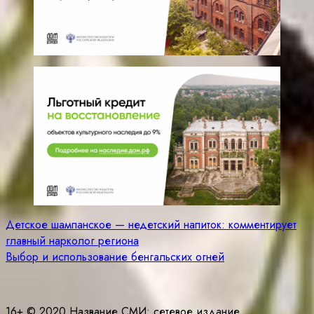
Навигация
Детское шампанское — недетский напиток: комментирует
главный нарколог региона
по
Выбор и использование бенгальских огней
записям
16+ © 2020 Название СМИ: cетевое издание