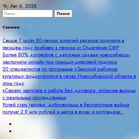
Skip
Чт, Авг 6, 2026
to
Найти:
content
Свежее:
Свыше 7 тысяч 80-летних жителей региона получили в
текущем году прибавку к пенсии от Отделения СФР
Более 80% договоров с детскими садами новосибирцы
заключили онлайн при помощи цифровой подписи
20 специалистов по программе «Земский работник
культуры» трудоустроятся в селах Новосибирской области в
этом году
«Серая» зарплата и работа без договора: иллюзия выгоды
с реальными последствиями
Успей стать героем: добровольцы в беспилотные войска
получат 2,9 млн рублей и места в вузах и колледжах