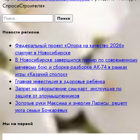
СпросиСтроителя».
Найти:
Новости региона
Федеральный проект «Опора на качество 2026»
стартует в Новосибирске
В Новосибирске завершился турнир по современному
мечевому бою и сборке-разборке АК-74 в рамках
игры «Казачий сполох»
Главная инвестиция в здоровье ребёнка
Запрет на оформление сим-карт: инструкция по
защите от злоумышленников
Золотые руки Максима и энергия Ларисы: рецепт
уюта семьи Бочкарёвых
Мы на первой