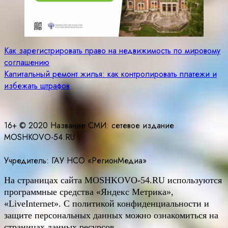
Навигация
Как зарегистрировать право на недвижимость по мировому
соглашению
по
Капитальный ремонт жилья: как контролировать платежи и
записям
избежать штрафов
16+ © 2020 Название СМИ: cетевое издание
MOSHKOVO-54.RU
Учредитель: ГАУ НСО «РегионМедиа»
На страницах сайта
MOSHKOVO
-54.
RU
используются
программные средства «Яндекс Метрика»,
«LiveInternet». С политикой конфиденциальности и
защите персональных данных можно ознакомиться на
страницах данных ресурсов.