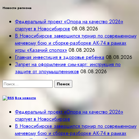
Новости региона
Федеральный проект «Опора на качество 2026»
стартует в Новосибирске
08.08.2026
В Новосибирске завершился турнир по современному
мечевому бою и сборке-разборке АК-74 в рамках
игры «Казачий сполох»
08.08.2026
Главная инвестиция в здоровье ребёнка
08.08.2026
Запрет на оформление сим-карт: инструкция по
защите от злоумышленников
08.08.2026
Найти:
Все новости
Федеральный проект «Опора на качество 2026»
стартует в Новосибирске
В Новосибирске завершился турнир по современному
мечевому бою и сборке-разборке АК-74 в рамках