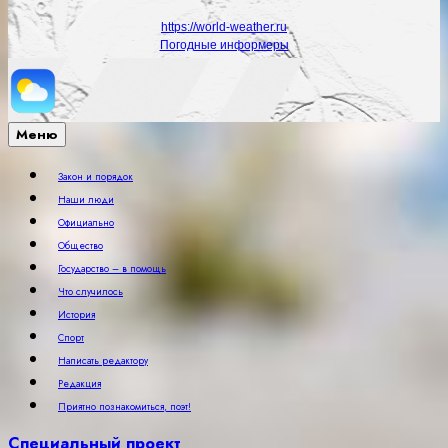
https://world-weather.ru
Погодные информеры
Меню
Закон и порядок
Наши люди
Официально
Общество
Государство – в помощь
Что случилось
История
Спорт
Написать редактору
Редакция
Приятно познакомиться, поэт!
Специальный проект