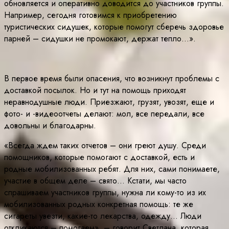
обновляется и оперативно доводится до участников группы.
Например, сегодня готовимся к приобретению
туристических сидушек, которые помогут сберечь здоровье
парней – сидушки не промокают, держат тепло…».
В первое время были опасения, что возникнут проблемы с
доставкой посылок. Но и тут на помощь приходят
неравнодушные люди. Приезжают, грузят, увозят, еще и
фото- и -видеоотчеты делают: мол, все передали, все
довольны и благодарны.
«Всегда ждем таких отчетов – они греют душу. Среди
помощников, которые помогают с доставкой, есть и
родные мобилизованных ребят. Для них, сами понимаете,
участие в общем деле – свято… Кстати, мы часто
спрашиваем участников группы, нужна ли кому-то из их
мобилизованных родных конкретная помощь: те же
сигареты увезти, какие-то лекарства, одежду… Люди
откликаются – помогаем», – говорит Светлана, которая