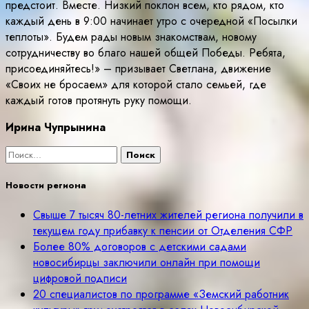
предстоит. Вместе. Низкий поклон всем, кто рядом, кто
каждый день в 9:00 начинает утро с очередной «Посылки
теплоты». Будем рады новым знакомствам, новому
сотрудничеству во благо нашей общей Победы. Ребята,
присоединяйтесь!» – призывает Светлана, движение
«Своих не бросаем» для которой стало семьей, где
каждый готов протянуть руку помощи.
Ирина Чупрынина
Найти:
Новости региона
Свыше 7 тысяч 80-летних жителей региона получили в
текущем году прибавку к пенсии от Отделения СФР
Более 80% договоров с детскими садами
новосибирцы заключили онлайн при помощи
цифровой подписи
20 специалистов по программе «Земский работник