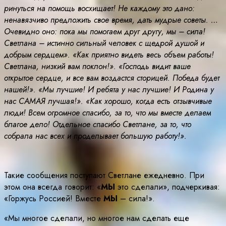
ринуться на помощь восхищает! Не каждому это дано:
ненавязчиво предложить свое время, дать мудрые советы. …
Очевидно оно: пока мы помогаем друг другу, мы – сила!
Светлана – истинно сильный человек с щедрой душой и
добрым сердцем». «Как приятно видеть весь объем работы!
Светлана, низкий вам поклон!». «Господь видит ваше
открытое сердце, и все вам воздастся сторицей. Победа будет
нашей!». «Мы лучшие! И ребята у нас лучшие! И Родина у
нас САМАЯ лучшая!». «Как хорошо, когда есть отзывчивые
люди! Всем огромное спасибо, за то, что мы вместе делаем
благое дело! Отдельное спасибо Светлане, за то, что
собрала нас всех и проделывает большую работу!».
Такие сообщения поступают Светлане ежедневно. При
этом она всегда говорит: «
МЫ
это сделали», подчеркивая:
«Горжусь Россией! Вместе
МЫ
– сила!».
«Мы многое сделали, но многое нам сделать еще