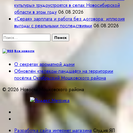
культуры» трудоустроятся в селах Новосибирской
области в этом году
06.08.2026
«Серая» зарплата и работа без договора: иллюзия
выгоды с реальными последствиями
06.08.2026
Найти:
Все новости
О секретах ароматной дыни
Обновлён «телеком-ландшафт» на территории
посёлка Октябрьский Мошковского района
© 2026 Новости Мошковского района
Разработка сайта интернет магазина
Студия ЯЛ