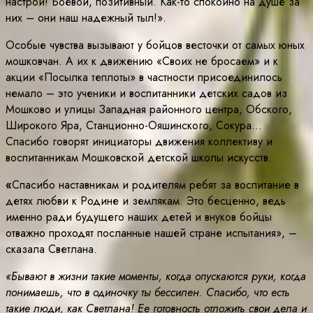
настрой! Боевой, позитивный. Как-то спокойно на душе за
них – они наш надежный тыл!».
Особые чувства вызывают у бойцов весточки от самых юных
мошковчан. А их к движению «Своих не бросаем» и к
акции «Посылка теплоты» в частности присоединилось
немало – это ученики и воспитанники детских садов из
Мошково и улицы Западная районного центра, Обского,
Широкого Яра, Станционно-Ояшинского, Сокура…
Спасибо говорят инициаторы движения коллективу и
воспитанникам Мошковской детской школы искусств.
«
Спасибо наставникам и родителям ребят за воспитание в
детях любви к Родине и землякам. Это бесценно, ведь
именно ради будущего наших детей и внуков бойцы
отважно проходят посланные нашей стране испытания», –
сказала Светлана.
«Бывают в жизни такие моменты, когда опускаются руки, когда
понимаешь, что в одиночку ты бессилен. Спасибо, что есть
такие люди, как Светлана! Ее готовность отложить свои дела и