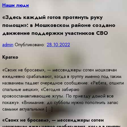
Наши люди
«Здесь каждый готов протянуть руку
помощи»: в Мошковском районе создано
движение поддержки участников СВО
admin
Опубликовано:
28.10.2022
Кратко
«Своих не бросаем», — мессенджеры сотен мошковчан
ежедневно срабатывают, когда в группу именно под таким
названием падает очередное сообщение: «Ребята, отшили
спальные мешки»; «Сегодня забираю
кровоостанавливающие жгуты. По приезду домой все
покажу». «Внимание: до субботы нужно пополнить запас
самыми актуальными […]
«Своих не бросаем», — мессенджеры сотен
мошковчан ежедневно срабатывают, когда в группу