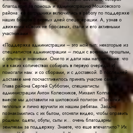
благодарит за помощь и администрацию Мошковского
района: ее сотрудники включились в работу по поддержке
наших бойцов с первых дней спецоперации. А, узнав о
движении «Своих не бросаем», стали и его активными
участниками.
«Поддержка администрации – это мой тыл: некоторые из
специалистов администрации – люди с военным прошлым,
с опытом и знаниями. Они-то и дали нам направление: что
и в каких количествах собирать в первую очередь. И
помогали нам: и со сборами, и с доставкой. В последней
доставке мне посчастливилось принять участие самой.
Глава района Сергей Субботин, специалисты
администрации Антон Колесников, Михаил Колпакчи… –
вместе мы доставили на шиловский полигон «Посылки
теплоты» и лично вручили их нашим ребятам. Заодно
познакомились с их бытом, отсняли видео, чтобы оправить
родным: одеты, обуты, сыты и… очень благодарны
землякам за поддержку. Знаете, что еще впечатлило? Их