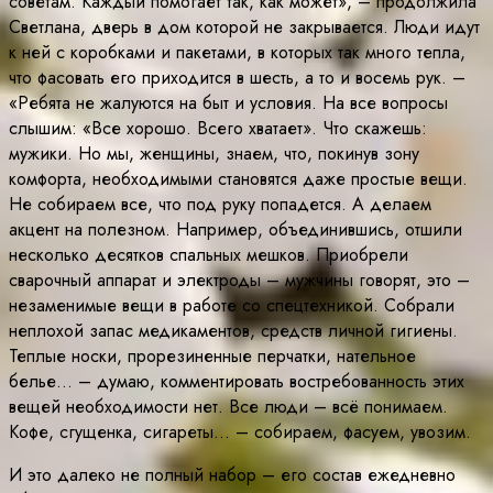
советам. Каждый помогает так, как может», – продолжила
Светлана, дверь в дом которой не закрывается. Люди идут
к ней с коробками и пакетами, в которых так много тепла,
что фасовать его приходится в шесть, а то и восемь рук. –
«Ребята не жалуются на быт и условия. На все вопросы
слышим: «Все хорошо. Всего хватает». Что скажешь:
мужики. Но мы, женщины, знаем, что, покинув зону
комфорта, необходимыми становятся даже простые вещи.
Не собираем все, что под руку попадется. А делаем
акцент на полезном. Например, объединившись, отшили
несколько десятков спальных мешков. Приобрели
сварочный аппарат и электроды – мужчины говорят, это –
незаменимые вещи в работе со спецтехникой. Собрали
неплохой запас медикаментов, средств личной гигиены.
Теплые носки, прорезиненные перчатки, нательное
белье… – думаю, комментировать востребованность этих
вещей необходимости нет. Все люди – всё понимаем.
Кофе, сгущенка, сигареты… – собираем, фасуем, увозим.
И это далеко не полный набор – его состав ежедневно