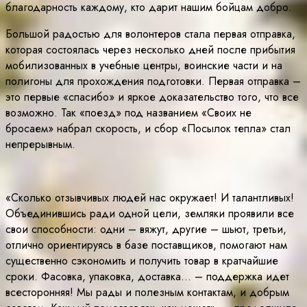
благодарность каждому, кто дарит нашим бойцам добро.
Большой радостью для волонтеров стала первая отправка,
которая состоялась через несколько дней после прибытия
мобилизованных в учебные центры, воинские части и на
полигоны для прохождения подготовки. Первая отправка –
это первые «спасибо» и яркое доказательство того, что все
возможно. Так «поезд» под названием «Своих не
бросаем» набрал скорость, и сбор «Посылок тепла» стал
непрерывным.
«Сколько отзывчивых людей нас окружает! И талантливых!
Объединившись ради одной цели, земляки проявили все
свои способности: одни – вяжут, другие – шьют, третьи,
отлично ориентируясь в базе поставщиков, помогают нам
существенно сэкономить и получить товар в кратчайшие
сроки. Фасовка, упаковка, доставка… – поддержка идет
всесторонняя! Мы рады и полезным контактам, и добрым