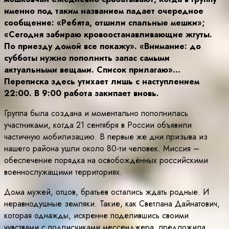
именно под таким названием падает очередное
сообщение: «Ребята, отшили спальные мешки»;
«Сегодня забираю кровоостанавливающие жгуты.
По приезду домой все покажу». «Внимание: до
субботы нужно пополнить запас самыми
актуальными вещами. Список прилагаю»…
Переписка здесь утихает лишь с наступлением
22:00. В 9:00 работа закипает вновь.
Группа была создана и моментально пополнилась
участниками, когда 21 сентября в России объявили
частичную мобилизацию. В первые же дни призыва из
нашего района ушли около 80-ти человек. Миссия –
обеспечение порядка на освобождённых российскими
военнослужащими территориях.
Дома мужей, отцов, братьев остались ждать родные. И
неравнодушные земляки. Такие, как Светлана Дайнатович,
которая однажды, искренне поделившись своими
чувствами с подписчиками мессенджера, предложила