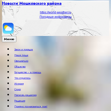
Новости Мошковского района
https://world-weather.ru
Погодные информеры
Меню
Закон и порядок
Наши люди
Официально
Общество
Государство – в помощь
Что случилось
История
Спорт
Написать редактору
Редакция
Приятно познакомиться, поэт!