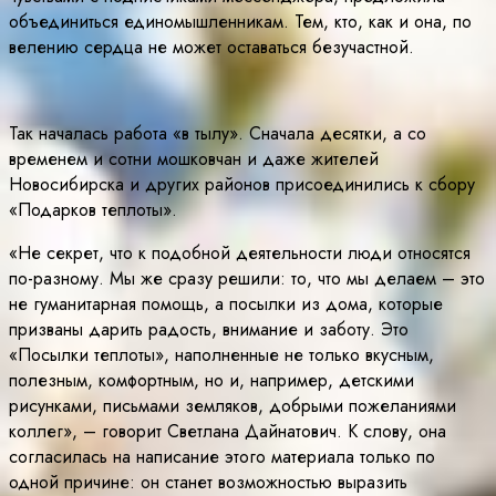
объединиться единомышленникам. Тем, кто, как и она, по
велению сердца не может оставаться безучастной.
Так началась работа «в тылу». Сначала десятки, а со
временем и сотни мошковчан и даже жителей
Новосибирска и других районов присоединились к сбору
«Подарков теплоты».
«Не секрет, что к подобной деятельности люди относятся
по-разному. Мы же сразу решили: то, что мы делаем – это
не гуманитарная помощь, а посылки из дома, которые
призваны дарить радость, внимание и заботу. Это
«Посылки теплоты», наполненные не только вкусным,
полезным, комфортным, но и, например, детскими
рисунками, письмами земляков, добрыми пожеланиями
коллег», – говорит Светлана Дайнатович. К слову, она
согласилась на написание этого материала только по
одной причине: он станет возможностью выразить