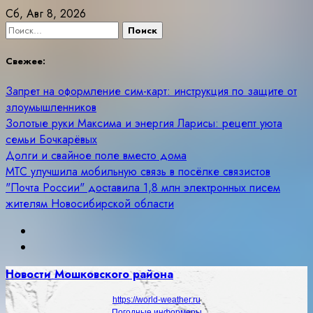
Skip
Сб, Авг 8, 2026
to
Найти:
content
Свежее:
Запрет на оформление сим-карт: инструкция по защите от
злоумышленников
Золотые руки Максима и энергия Ларисы: рецепт уюта
семьи Бочкарёвых
Долги и свайное поле вместо дома
МТС улучшила мобильную связь в посёлке связистов
"Почта России" доставила 1,8 млн электронных писем
жителям Новосибирской области
Новости Мошковского района
https://world-weather.ru
Погодные информеры