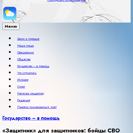
Меню
Закон и порядок
Наши люди
Официально
Общество
Государство – в помощь
Что случилось
История
Спорт
Написать редактору
Редакция
Приятно познакомиться, поэт!
Государство – в помощь
«Защитник» для защитников: бойцы СВО