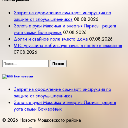
Новости региона
Запрет на оформление сим-карт: инструкция по
защите от злоумышленников
08.08.2026
Золотые руки Максима и энергия Ларисы: рецепт
уюта семьи Бочкарёвых
07.08.2026
Долги и свайное поле вместо дома
07.08.2026
МТС улучшила мобильную связь в посёлке связистов
07.08.2026
Найти:
Все новости
Запрет на оформление сим-карт: инструкция по
защите от злоумышленников
Золотые руки Максима и энергия Ларисы: рецепт
уюта семьи Бочкарёвых
© 2026 Новости Мошковского района