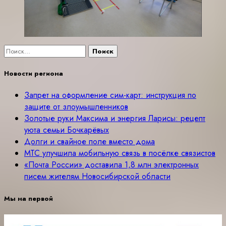
Найти:
Новости региона
Запрет на оформление сим-карт: инструкция по
защите от злоумышленников
Золотые руки Максима и энергия Ларисы: рецепт
уюта семьи Бочкарёвых
Долги и свайное поле вместо дома
МТС улучшила мобильную связь в посёлке связистов
«Почта России» доставила 1,8 млн электронных
писем жителям Новосибирской области
Мы на первой