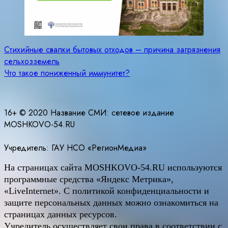
Навигация
Стихийные свалки бытовых отходов – причина загрязнения
сельхозземель
по
Что такое пониженный иммунитет?
записям
16+ © 2020 Название СМИ: cетевое издание
MOSHKOVO-54.RU
Учредитель: ГАУ НСО «РегионМедиа»
На страницах сайта
MOSHKOVO
-54.
RU
используются
программные средства «Яндекс Метрика»,
«LiveInternet». С политикой конфиденциальности и
защите персональных данных можно ознакомиться на
страницах данных ресурсов.
Учредитель осуществляет свои права в соответствии с