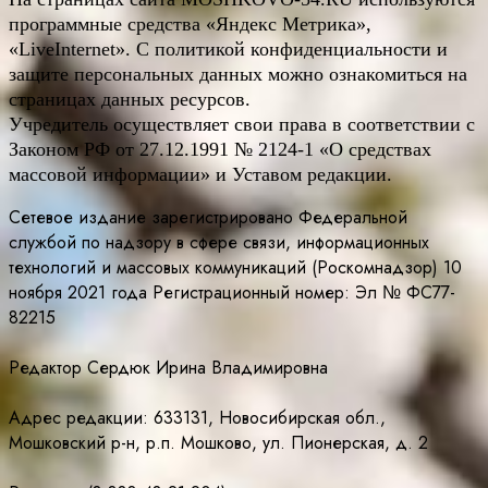
программные средства «Яндекс Метрика»,
«LiveInternet». С политикой конфиденциальности и
защите персональных данных можно ознакомиться на
страницах данных ресурсов.
Учредитель осуществляет свои права в соответствии с
Законом РФ от 27.12.1991 № 2124-1 «О средствах
массовой информации» и Уставом редакции.
Сетевое издание зарегистрировано Федеральной
службой по надзору в сфере связи, информационных
технологий и массовых коммуникаций (Роскомнадзор) 10
ноября 2021 года Регистрационный номер: Эл № ФС77-
82215
Редактор Сердюк Ирина Владимировна
Адрес редакции: 633131, Новосибирская обл.,
Мошковский р-н, р.п. Мошково, ул. Пионерская, д. 2