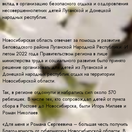
вклад в организацию безопасного отдыха и оздоровления
несовершеннолетних детей Луганской и Донецкой
народных республик.
Новосибирская область отвечает за помощь и развитие
Беловодского района Луганской Народной Республики. И
летом 2022 года Правительством региона в лице
министерства труда и социального развития было принято
решение организовать для детей из Луганской и
Донецкой народных республик отдых на территории
Новосибирской области.
Так, в регионе отдохнули и набрались сил около 570
ребятишек. В числе тех, кто сопровождал детей от пункта
сбора в Ростове до Новосибирска, были Игорь Милаев и
Роман Николаев.
«Для меня и Романа Сергеевича – большая честь получить
Благодарность от губернатора Новосибирской области. В