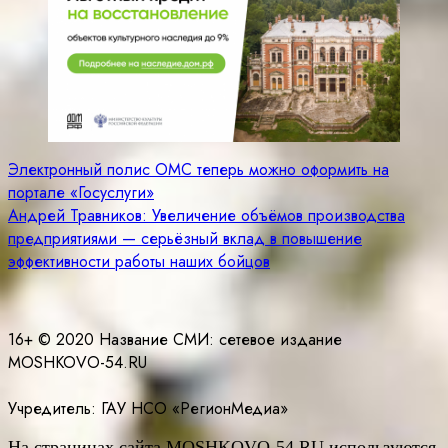
Навигация
Электронный полис ОМС теперь можно оформить на
портале «Госуслуги»
по
Андрей Травников: Увеличение объёмов производства
записям
предприятиями — серьёзный вклад в повышение
эффективности работы наших бойцов
16+ © 2020 Название СМИ: cетевое издание
MOSHKOVO-54.RU
Учредитель: ГАУ НСО «РегионМедиа»
На страницах сайта
MOSHKOVO
-54.
RU
используются