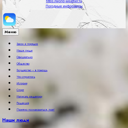
https://world-weather.ru
Погодные информеры
Меню
Закон и порядок
Наши люди
Официально
Общество
Государство – в помощь
Что случилось
История
Спорт
Написать редактору
Редакция
Приятно познакомиться, поэт!
Наши люди