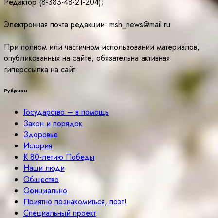
Редактор (8-383-48-21-204);
Электронная почта редакции: msh_news@mail.ru
При полном или частичном использовании материалов,
опубликованных на сайте, обязательна активная
гиперссылка на сайт
Рубрики
Государство – в помощь
Закон и порядок
Здоровье
История
К 80-летию Победы
Наши люди
Общество
Официально
Приятно познакомиться, поэт!
Специальный проект