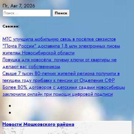
Skip
Пт, Авг 7, 2026
to
Найти:
content
Свежее:
МТС улучшила мобильную связь в посёлке связистов
"Почта России" доставила 1,8 млн электронных писем
жителям Новосибирской области
Ловушка для новосёла: почему ключи от квартиры не
делают вас собственником
Свыше 7 тысяч 80-летних жителей региона получили в
текущем году прибавку к пенсии от Отделения СФР
Более 80% договоров с детскими садами новосибирцы
заключили онлайн при помощи цифровой подписи
Новости Мошковского района