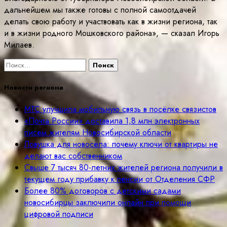
дальнейшем мы также готовы с полной самоотдачей
делать свою работу и участвовать как в жизни региона, так
и в жизни родного Мошковского района», — сказал Игорь
Милаев.
Найти:
Новости региона
МТС улучшила мобильную связь в посёлке связистов
«Почта России» доставила 1,8 млн электронных
писем жителям Новосибирской области
Ловушка для новосёла: почему ключи от квартиры не
делают вас собственником
Свыше 7 тысяч 80-летних жителей региона получили в
текущем году прибавку к пенсии от Отделения СФР
Более 80% договоров с детскими садами
новосибирцы заключили онлайн при помощи
цифровой подписи