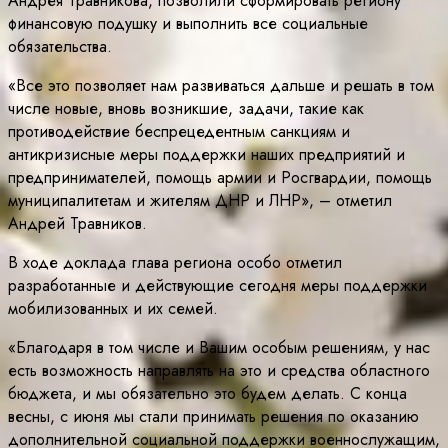
Андрея Травникова, позволили сформировать региону
финансовую подушку и выполнить все социальные
обязательства.
«Все это позволяет нам развиваться дальше и решать в том
числе новые, вновь возникшие, задачи, такие как
противодействие беспрецедентным санкциям и
антикризисные меры поддержки наших предприятий и
предпринимателей, помощь армии и Росгвардии, помощь
муниципалитетам и жителям ДНР и ЛНР», – отметил
Андрей Травников.
В ходе доклада глава региона особо отметил
разработанные и действующие сегодня меры поддержки
мобилизованных и их семей.
«Благодаря в том числе и Вашим особым решениям, у нас
есть возможность направлять на это и средства областного
бюджета, и мы обязательно это будем делать. С конца
весны, с июня мы стали принимать решения по оказанию
дополнительной социальной поддержки военнослужащим,