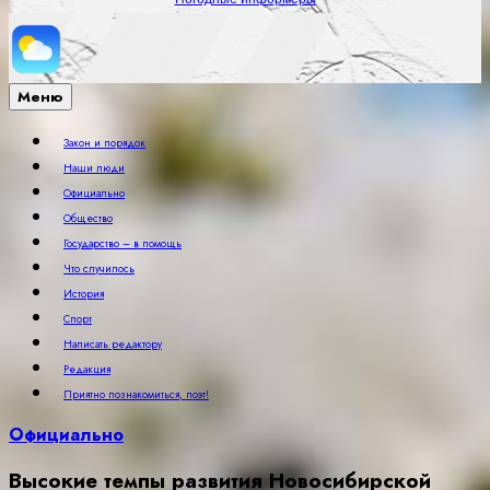
Меню
Закон и порядок
Наши люди
Официально
Общество
Государство – в помощь
Что случилось
История
Спорт
Написать редактору
Редакция
Приятно познакомиться, поэт!
Официально
Высокие темпы развития Новосибирской