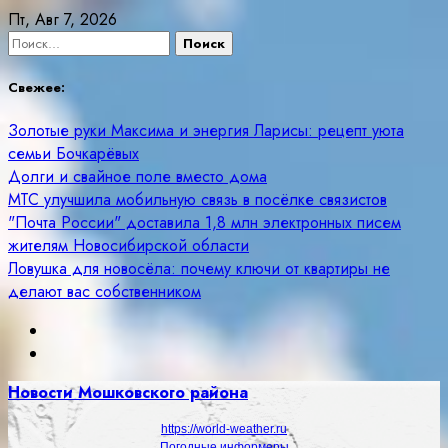
Skip
Пт, Авг 7, 2026
to
Найти:
content
Свежее:
Золотые руки Максима и энергия Ларисы: рецепт уюта
семьи Бочкарёвых
Долги и свайное поле вместо дома
МТС улучшила мобильную связь в посёлке связистов
"Почта России" доставила 1,8 млн электронных писем
жителям Новосибирской области
Ловушка для новосёла: почему ключи от квартиры не
делают вас собственником
Новости Мошковского района
https://world-weather.ru
Погодные информеры