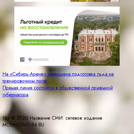
Навигация
На «Сибирь-Арене» завершена подготовка льда на
тренировочном поле
по
Прямая линия состоится в общественной приёмной
записям
губернатора
16+ © 2020 Название СМИ: cетевое издание
MOSHKOVO-54.RU