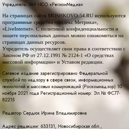
Учредитель: ГАУ НСО «РегионМедиа»
На страницах сайта
MOSHKOVO
-54.
RU
используются
программные средства «Яндекс Метрика»,
«LiveInternet». С политикой конфиденциальности и
защите персональных данных можно ознакомиться на
страницах данных ресурсов.
Учредитель осуществляет свои права в соответствии с
Законом РФ от 27.12.1991 № 2124-1 «О средствах
массовой информации» и Уставом редакции.
Сетевое издание зарегистрировано Федеральной
службой по надзору в сфере связи, информационных
технологий и массовых коммуникаций (Роскомнадзор) 10
ноября 2021 года Регистрационный номер: Эл № ФС77-
82215
Редактор Сердюк Ирина Владимировна
Адрес редакции: 633131, Новосибирская обл.,