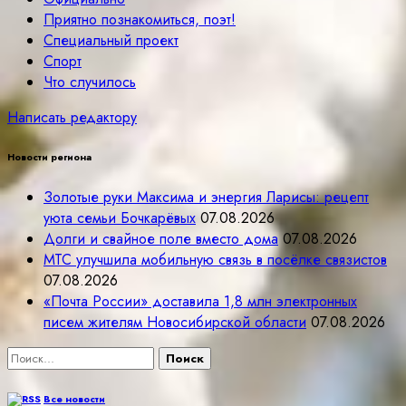
Приятно познакомиться, поэт!
Специальный проект
Спорт
Что случилось
Написать редактору
Новости региона
Золотые руки Максима и энергия Ларисы: рецепт
уюта семьи Бочкарёвых
07.08.2026
Долги и свайное поле вместо дома
07.08.2026
МТС улучшила мобильную связь в посёлке связистов
07.08.2026
«Почта России» доставила 1,8 млн электронных
писем жителям Новосибирской области
07.08.2026
Найти:
Все новости