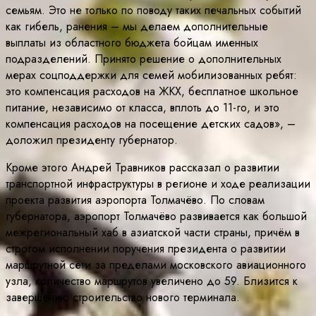
семьям. Это не только по поводу таких печальных событий
как гибель, ранения – мы делаем дополнительные
выплаты из областного бюджета бойцам именных
подразделений. Принято решение о дополнительных
мерах соцподдержки для семей мобилизованных ребят:
это компенсация расходов на ЖКХ, бесплатное школьное
питание, независимо от класса, вплоть до 11-го, и это
компенсация расходов на посещение детских садов», –
доложил президенту губернатор.
Кроме этого Андрей Травников рассказал о развитии
транспортной инфраструктуры в регионе и ходе реализации
проекта развития аэропорта Толмачёво. По словам
губернатора, аэропорт Толмачёво развивается как большой
межрегиональный хаб в азиатской части страны, причём в
строгом исполнении поручения президента о развитии
маршрутной сети за пределами московского авиационного
узла, количество маршрутов увеличено до 59. Близится к
завершению строительство нового терминала.