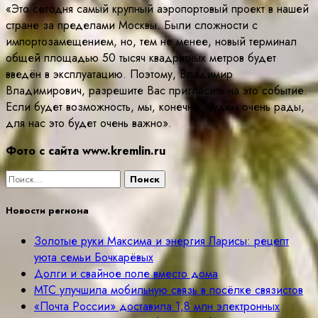
«Это сегодня самый крупный аэропортовый проект в нашей
стране за пределами Москвы. Были сложности с
импортозамещением, но, тем не менее, новый терминал
общей площадью 50 тысяч квадратных метров будет
введён в эксплуатацию. Поэтому, Владимир
Владимирович, разрешите Вас пригласить на это событие.
Если будет возможность, мы, конечно, будем очень рады,
для нас это будет очень важно».
Фото с сайта www.kremlin.ru
Найти:
Новости региона
Золотые руки Максима и энергия Ларисы: рецепт
уюта семьи Бочкарёвых
Долги и свайное поле вместо дома
МТС улучшила мобильную связь в посёлке связистов
«Почта России» доставила 1,8 млн электронных