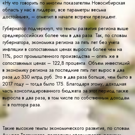
«Ну что говорить по многим показателям Новосибирская
область у нас в лидерах, все параметры весьма
достойные», – отметил в начале встречи президент.
Губернатор подчеркнул, что темпы развития региона выше
среднероссийских более чем в два раза. Так, по словам
губернатора, экономика региона за пять лет без учёта
инфляции в сопоставимых ценах выросла более чем на
11%, рост промышленного производства – опять же в
сопоставимых ценах – 122,8 процента. Объем инвестиций
в экономику региона за последние пять лет вырос в два
раза до 330 млрд руб. Это в два раза больше, чем было в
2017 году – тогда было 175. Благодаря этому, доходная
часть консолидированного бюджета за этот период также
выросла в два раза, в том числе по собственным доходам
– в полтора раза.
Такие высокие темпы экономического развития, по словам