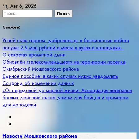
Skip
Чт, Авг 6, 2026
to
Найти:
content
Свежее:
Успей стать героем: добровольцы в беспилотные войска
получат 2,9 млн рублей и места в вузах и колледжах
О секретах ароматной дыни
Обновлён «телеком-ландшафт» на территории посёлка
Октябрьский Мошковского района
Единое пособие: в каких случаях нужно уведомлять
Соцфонд об изменении данных
«От передовой до мирной жизни: Ассоциация ветеранов
боевых действий станет домом для бойцов и примером
для молодёжи
Новости Мошковского района