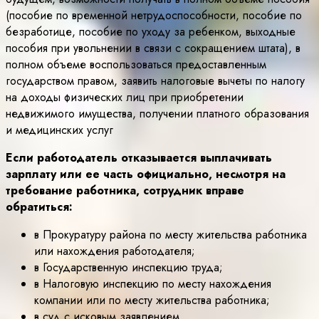
(пособие по временной нетрудоспособности, пособие по
безработице, пособие по уходу за ребенком, выходные
пособия при увольнении в связи с сокращением штата), в
полном объеме воспользоваться предоставленным
государством правом, заявить налоговые вычеты по налогу
на доходы физических лиц при приобретении
недвижимого имущества, получении платного образования
и медицинских услуг
Если работодатель отказывается выплачивать
зарплату или ее часть официально, несмотря на
требование работника, сотрудник вправе
обратиться:
в Прокуратуру района по месту жительства работника
или нахождения работодателя;
в Государственную инспекцию труда;
в Налоговую инспекцию по месту нахождения
компании или по месту жительства работника;
в суд с исковым заявлением.