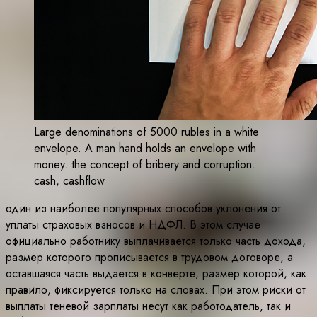
Large denominations of 5000 rubles in a white
envelope. A man hand holds an envelope with
money. the concept of bribery and corruption.
cash, cashflow
один из наиболее популярных способов уклонения от
уплаты страховых взносов и НДФЛ. В этом случае
официально работнику выплачивается только часть дохода,
размер которого прописывается в трудовом договоре, а
оставшаяся часть выдается в конверте, размер которой, как
правило, фиксируется только на словах. При этом риски от
выплаты теневой зарплаты несут как работодатель, так и