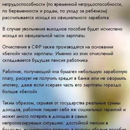
нетрудоспособности (по временной нетрудоспособности,
по беременности и родам, по уходу за ребенком)
рассчитывается исходя из официального заработка.
В случае увольнения выходное пособие будет исчислено
исходя из официальной части зарплаты.
Отчисления в СФР также производятся на основании
«белой» части зарплаты. Именно из этих отчислений
складывается будущая пенсия работника.
Работник, получающий «на бумаге» небольшую заработную
плату, рискует не получить кредит в банке или не оформить
ипотеку, даже если «серая» часть его зарплаты гораздо
больше «белой».
Таким образом, скрывая от государства реальные суммы
доходов, работник лишает себя же социальных гарантий и
может много потерять в доходах в самых
непрогнозируемых ситуациях: достойной пенсии в
будущем, возможности получать в полном объеме пособия