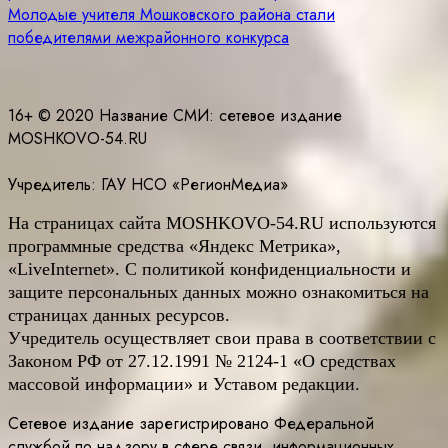
по
Молодые учителя Мошковского района стали
записям
победителями межрайонного конкурса
16+ © 2020 Название СМИ: cетевое издание
MOSHKOVO-54.RU
Учредитель: ГАУ НСО «РегионМедиа»
На страницах сайта
MOSHKOVO
-54.
RU
используются
программные средства «Яндекс Метрика»,
«LiveInternet». С политикой конфиденциальности и
защите персональных данных можно ознакомиться на
страницах данных ресурсов.
Учредитель осуществляет свои права в соответствии с
Законом РФ от 27.12.1991 № 2124-1 «О средствах
массовой информации» и Уставом редакции.
Сетевое издание зарегистрировано Федеральной
службой по надзору в сфере связи, информационных