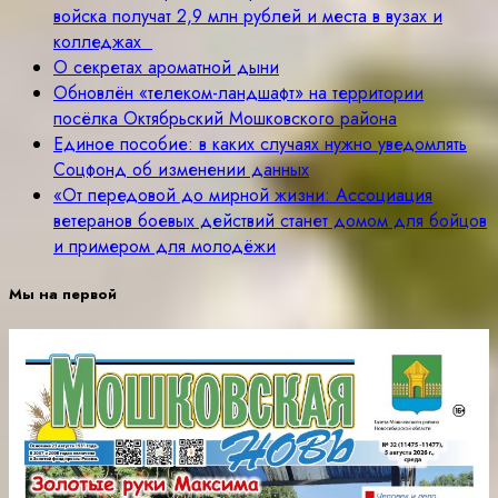
войска получат 2,9 млн рублей и места в вузах и
колледжах
О секретах ароматной дыни
Обновлён «телеком-ландшафт» на территории
посёлка Октябрьский Мошковского района
Единое пособие: в каких случаях нужно уведомлять
Соцфонд об изменении данных
«От передовой до мирной жизни: Ассоциация
ветеранов боевых действий станет домом для бойцов
и примером для молодёжи
Мы на первой