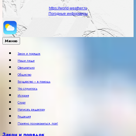
https://world-weather.ru
Погодные информеры
Меню
Закон и порядок
Наши люди
Официально
Общество
Государство – в помощь
Что случилось
История
Спорт
Написать редактору
Редакция
Приятно познакомиться, поэт!
Закон и порядок