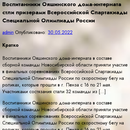
Воспитанники Ояшинского дома-интерната
стли призерами Всероссийской Спартакиады
Специальной Олимпиады России
admin
Опубликовано:
30.05.2022
Кратко
Воспитанники Ояшинского дома-интерната в составе
сборной команды Новосибирской области приняли участие
в финальных соревнованиях Всероссийской Спартакиады
Специальной Олимпиады России по скоростному бегу на
роликах, которые прошли в г. Пенза с 16 по 21 мая.
Участниками состязания стали 32 команды из […]
Воспитанники Ояшинского дома-интерната в составе
сборной команды Новосибирской области приняли участие
в финальных соревнованиях Всероссийской Спартакиады
Специальной Олимпиады России по скоростному бегу на
роликах, которые прошли в г. Пенза с 16 по 21 мая.