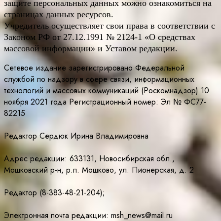
защите персональных данных можно ознакомиться на
страницах данных ресурсов.
Учредитель осуществляет свои права в соответствии с
Законом РФ от 27.12.1991 № 2124-1 «О средствах
массовой информации» и Уставом редакции.
Сетевое издание зарегистрировано Федеральной
службой по надзору в сфере связи, информационных
технологий и массовых коммуникаций (Роскомнадзор) 10
ноября 2021 года Регистрационный номер: Эл № ФС77-
82215
Редактор Сердюк Ирина Владимировна
Адрес редакции: 633131, Новосибирская обл.,
Мошковский р-н, р.п. Мошково, ул. Пионерская, д. 2
Редактор (8-383-48-21-204);
Электронная почта редакции: msh_news@mail.ru