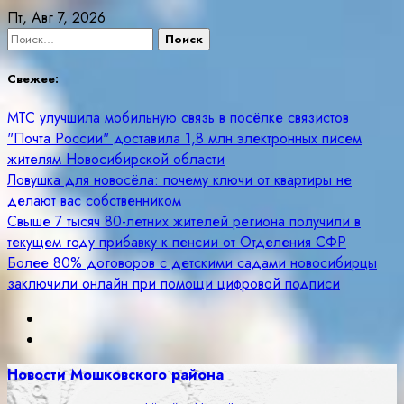
Skip
Пт, Авг 7, 2026
to
Найти:
content
Свежее:
МТС улучшила мобильную связь в посёлке связистов
"Почта России" доставила 1,8 млн электронных писем
жителям Новосибирской области
Ловушка для новосёла: почему ключи от квартиры не
делают вас собственником
Свыше 7 тысяч 80-летних жителей региона получили в
текущем году прибавку к пенсии от Отделения СФР
Более 80% договоров с детскими садами новосибирцы
заключили онлайн при помощи цифровой подписи
Новости Мошковского района