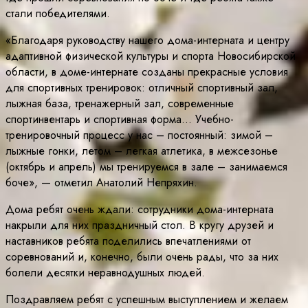
стали победителями.
«Благодаря руководству нашего дома-интерната и центру
адаптивной физической культуры и спорта Новосибирской
области, в доме-интернате созданы прекрасные условия
для спортивных тренировок: отличный спортивный зал,
лыжная база, тренажерный зал, современные
спортинвентарь и спортивная форма… Учебно-
тренировочный процесс у нас – постоянный: зимой –
лыжные гонки, летом – легкая атлетика, в межсезонье
(октябрь и апрель) мы тренируемся в зале – занимаемся
боче», — отметил Анатолий Непряхин.
Дома ребят очень ждали: сотрудники дома-интерната
накрыли для них праздничный стол. В кругу друзей и
наставников ребята поделились впечатлениями от
соревнований и, конечно, были очень рады, что за них
болели десятки неравнодушных людей.
Поздравляем ребят с успешным выступлением и желаем