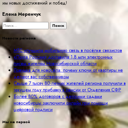
им новых достижений и побед!
Елена Меренчук
Найти:
Новости региона
МТС улучшила мобильную связь в посёлке связистов
«Почта России» доставила 1,8 млн электронных
писем жителям Новосибирской области
Ловушка для новосёла: почему ключи от квартиры не
делают вас собственником
Свыше 7 тысяч 80-летних жителей региона получили в
текущем году прибавку к пенсии от Отделения СФР
Более 80% договоров с детскими садами
новосибирцы заключили онлайн при помощи
цифровой подписи
Мы на первой