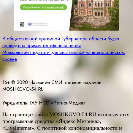
Навигация
В общественной приемной Губернатора области будет
проведена прямая телефонная линия
по
Мошковские педагоги делятся опытом на всероссийском
записям
уровне
16+ © 2020 Название СМИ: cетевое издание
MOSHKOVO-54.RU
Учредитель: ГАУ НСО «РегионМедиа»
На страницах сайта
MOSHKOVO
-54.
RU
используются
программные средства «Яндекс Метрика»,
«LiveInternet». С политикой конфиденциальности и