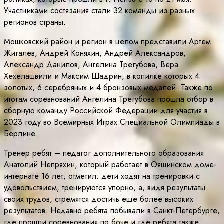
Участниками состязания стали 32 команды из разных
регионов страны.
Мошковский район и регион в целом представили Артем
Жигалев, Андрей Коняхин, Андрей Александров,
Александр Данилов, Ангелина Трегубова, Вера
Хехелашвили и Максим Шадрин, в копилке которых 4
золотых, 6 серебряных и 4 бронзовых медалей. Также по
итогам соревнований Ангелина Трегубова прошла отбор в
сборную команду Российской Федерации для участия в
2023 году во Всемирных Играх Специальной Олимпиады в
Берлине.
Тренер ребят – педагог дополнительного образования
Анатолий Непряхин, который работает в Ояшинском доме-
интернате 16 лет, отметил: дети ходят на тренировки с
удовольствием, тренируются упорно, а, видя результаты
своих трудов, стремятся достичь еще более высоких
результатов. Недавно ребята побывали в Санкт-Петербурге,
где прошли соревнования по боче и где ребята также