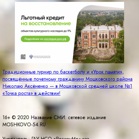
Навигация
Традиционные турнир по баскетболу и «Урок памяти»,
посвящённые почетному гражданину Мошковского района
по
Николаю Аксёненко — в Мошковской средней школе №1
записям
«Точка роста» в действии!
16+ © 2020 Название СМИ: cетевое издание
MOSHKOVO-54.RU
Учредитель: ГАУ НСО «РегионМедиа»