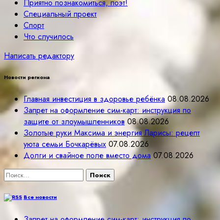
Приятно познакомиться, поэт!
Специальный проект
Спорт
Что случилось
Написать редактору
Новости региона
Главная инвестиция в здоровье ребёнка
08.08.2026
Запрет на оформление сим-карт: инструкция по
защите от злоумышленников
08.08.2026
Золотые руки Максима и энергия Ларисы: рецепт
уюта семьи Бочкарёвых
07.08.2026
Долги и свайное поле вместо дома
07.08.2026
Найти:
Все новости
Запрет на оформление сим-карт: инструкция по