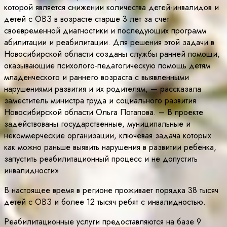
которой является снижении количества детей-инвалидов и
детей с ОВЗ в возрасте старше 3 лет за счет
своевременной диагностики и последующих программ
абилитации и реабилитации. Для решения этой задачи в
Новосибирской области созданы службы ранней помощи,
оказывающие психолого-педагогическую помощь детям
младенческого и раннего возраста с выявленными
нарушениями развития и их родителям, — рассказала
заместитель министра труда и социального развития
Новосибирской области Ольга Потапова. – В проекте
задействованы государственные, муниципальные и
некоммерческие организации, ключевая задача которых
как можно раньше выявить нарушения в развитии ребенка,
запустить реабилитационный процесс и не допустить
инвалидности».
В настоящее время в регионе проживает порядка 38 тысяч
детей с ОВЗ и более 12 тысяч ребят с инвалидностью.
Реабилитационные услуги предоставляются на базе 9