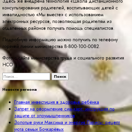
Здесь же внедрена технология «Школа дистанционного
консультирования родителей, воспитывающих детей с
инвалидностью «Мы вместе» с использованием
электронных ресурсов, позволяющая родителям из
отдаленных районов получать помощь специалистов.
Подробную информацию можно получить по телефону
горячей линии министерства 8-800-100-0082.
Фото с сайта министерства труда и социального развития
НСО
Найти:
Новости региона
Главная инвестиция в здоровье ребёнка
Запрет на оформление сим-карт: инструкция по
защите от злоумышленников
Золотые руки Максима и энергия Ларисы: рецепт
уюта семьи Бочкарёвых