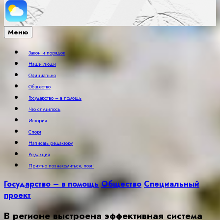
Меню
Закон и порядок
Наши люди
Официально
Общество
Государство – в помощь
Что случилось
История
Спорт
Написать редактору
Редакция
Приятно познакомиться, поэт!
Государство – в помощь
Общество
Специальный
проект
В регионе выстроена эффективная система