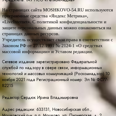
На страницах сайта
MOSHKOVO
-54.
RU
используются
программные средства «Яндекс Метрика»,
«LiveInternet». С политикой конфиденциальности и
защите персональных данных можно ознакомиться на
страницах данных ресурсов.
Учредитель осуществляет свои права в соответствии с
Законом РФ от 27.12.1991 № 2124-1 «О средствах
массовой информации» и Уставом редакции.
Сетевое издание зарегистрировано Федеральной
службой по надзору в сфере связи, информационных
технологий и массовых коммуникаций (Роскомнадзор) 10
ноября 2021 года Регистрационный номер: Эл № ФС77-
82215
Редактор Сердюк Ирина Владимировна
Адрес редакции: 633131, Новосибирская обл.,
Мошковский р-н, р.п. Мошково, ул. Пионерская, д. 2