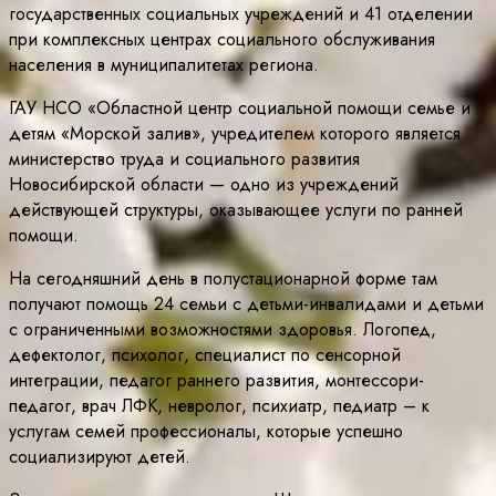
государственных социальных учреждений и 41 отделении
при комплексных центрах социального обслуживания
населения в муниципалитетах региона.
ГАУ НСО «Областной центр социальной помощи семье и
детям «Морской залив», учредителем которого является
министерство труда и социального развития
Новосибирской области — одно из учреждений
действующей структуры, оказывающее услуги по ранней
помощи.
На сегодняшний день в полустационарной форме там
получают помощь 24 семьи с детьми-инвалидами и детьми
с ограниченными возможностями здоровья. Логопед,
дефектолог, психолог, специалист по сенсорной
интеграции, педагог раннего развития, монтессори-
педагог, врач ЛФК, невролог, психиатр, педиатр – к
услугам семей профессионалы, которые успешно
социализируют детей.