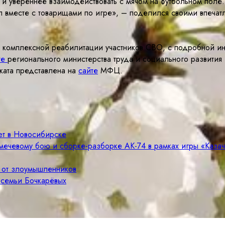
ь и увереннее взаимодействовать с мячом на футбольном поле
ол вместе с товарищами по игре», – поделился своими впеча
о комплексной реабилитации участников СВО, с подробной и
те
регионального министерства труда и социального развития
ката представлена на
сайте
МФЦ.
ет в Новосибирске
мечевому бою и сборке-разборке АК-74 в рамках игры «Каза
е от злоумышленников
 семьи Бочкарёвых