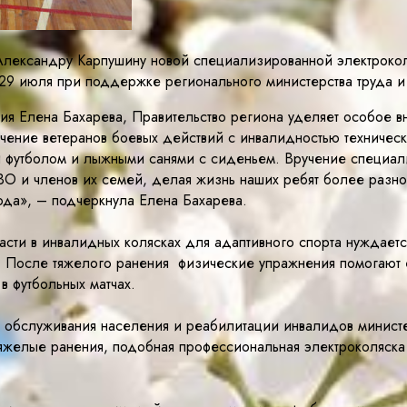
Александру Карпушину новой специализированной электрокол
 29 июля при поддержке регионального министерства труда и
тия Елена Бахарева, Правительство региона уделяет особое 
ение ветеранов боевых действий с инвалидностью техническ
ий футболом и лыжными санями с сиденьем. Вручение специа
О и членов их семей, делая жизнь наших ребят более разно
ода», – подчеркнула Елена Бахарева.
сти в инвалидных колясках для адаптивного спорта нуждаетс
После тяжелого ранения физические упражнения помогают е
в футбольных матчах.
о обслуживания населения и реабилитации инвалидов минист
желые ранения, подобная профессиональная электроколяска с