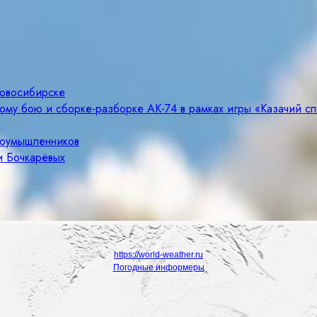
Новосибирске
ому бою и сборке-разборке АК-74 в рамках игры «Казачий с
злоумышленников
и Бочкарёвых
https://world-weather.ru
Погодные информеры