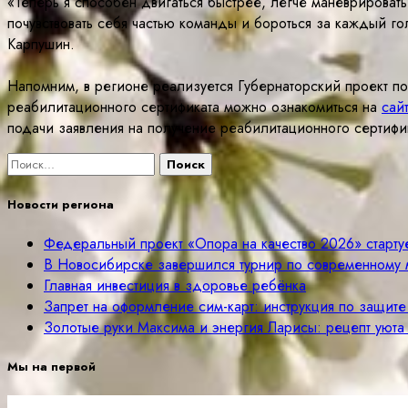
«Теперь я способен двигаться быстрее, легче маневрироват
почувствовать себя частью команды и бороться за каждый г
Карпушин.
Напомним, в регионе реализуется Губернаторский проект п
реабилитационного сертификата можно ознакомиться на
сай
подачи заявления на получение реабилитационного сертифи
Найти:
Новости региона
Федеральный проект «Опора на качество 2026» старту
В Новосибирске завершился турнир по современному 
Главная инвестиция в здоровье ребёнка
Запрет на оформление сим-карт: инструкция по защит
Золотые руки Максима и энергия Ларисы: рецепт уюта
Мы на первой