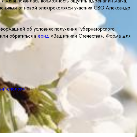
. У меня появилась возможность ощутить адреналин матча,
тлениями от новой электроколякси участник СВО Александр
нформацией об условиях получения Губернаторского
 или обратиться в
фонд
«Защитники Отечества». Форма для
чий сполох»