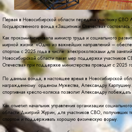
Первая в Новосибирской области передача участнику СВО 
Государственного фонда «Защитники Отечества» состоялась
Как прокомментировала министр труда и социального разви
мирной жизни. «Одно из важнейших направлений – обеспеч
спортом с 2025 года в числе: электроколясками для занят
Новосибирской области пакет мер поддержки участников СВ
Отечества» при поддержке министерства проводит с 2025 г
По данным фонда, в настоящее время в Новосибирской обла
награжденному орденом Мужества, Александру Карпушину. 
спортивная кресло-коляска позволит Александру побеждать 
Как отметил начальник управления организации социальног
области Дмитрий Журин, для участников СВО, получивших тя
спортом и поддерживать хорошую физическую форму.