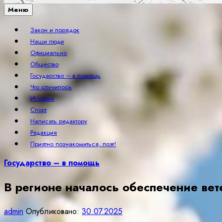
Меню
Закон и порядок
Наши люди
Официально
Общество
Государство – в помощь
Что случилось
История
Спорт
Написать редактору
Редакция
Приятно познакомиться, поэт!
Государство – в помощь
В регионе началось обеспечение ве
admin
Опубликовано:
30.07.2025