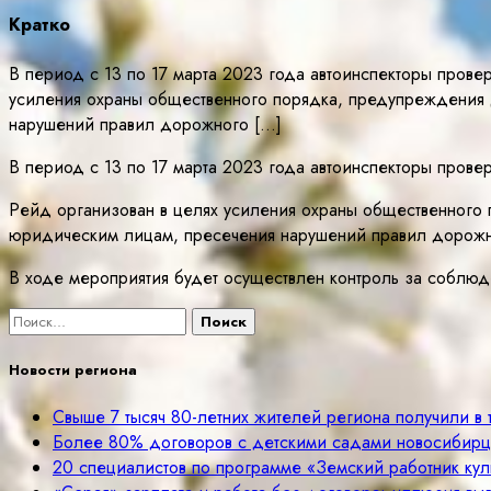
Кратко
В период с 13 по 17 марта 2023 года автоинспекторы про
усиления охраны общественного порядка, предупреждения 
нарушений правил дорожного […]
В период с 13 по 17 марта 2023 года автоинспекторы про
Рейд организован в целях усиления охраны общественного
юридическим лицам, пресечения нарушений правил дорож
В ходе мероприятия будет осуществлен контроль за соблюд
Найти:
Новости региона
Свыше 7 тысяч 80-летних жителей региона получили в
Более 80% договоров с детскими садами новосибир
20 специалистов по программе «Земский работник куль