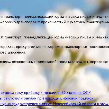
верят транспорт, принадлежащий юридическим лицам и индив
дорожно-транспортных происшествий с участием транспортн
верят транспорт, принадлежащий юридическим лицам и индив
 порядка, предупреждения дорожно-транспортных происшеств
ного движения.
ением обязательных требований, предъявляемых к перевозке 
 текущем году прибавку к пенсии от Отделения СФР
цы заключили онлайн при помощи цифровой подписи
туры» трудоустроятся в селах Новосибирской области в этом