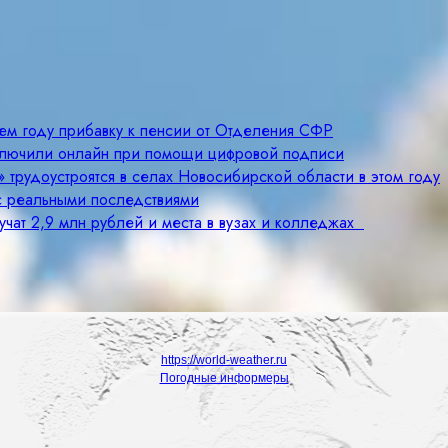
щем году прибавку к пенсии от Отделения СФР
ключили онлайн при помощи цифровой подписи
 трудоустроятся в селах Новосибирской области в этом году
с реальными последствиями
учат 2,9 млн рублей и места в вузах и колледжах
https://world-weather.ru
Погодные информеры