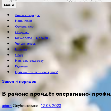
Меню
Закон и порядок
Наши люди
Официально
Общество
Государство – в помощь
Что случилось
История
Спорт
Написать редактору
Редакция
Приятно познакомиться, поэт!
Закон и порядок
В районе пройдёт оперативно- проф
admin
Опубликовано:
12.03.2023