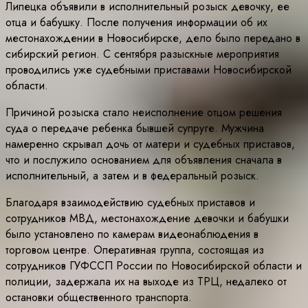
Липецка объявили в исполнительный розыск девочку, ее
отца и бабушку. После получения информации об их
местонахождении в Новосибирске, дело было передано в
сибирский регион. С сентября разыскные мероприятия
проводились уже судебными приставами Новосибирской
области.
Причиной розыска стало неисполнение отцом решения
суда о передаче ребенка бывшей супруге. Мужчина
намеренно скрывал дочь от матери и судебных приставов,
что и послужило основанием для объявления сначала в
исполнительный, а затем и в федеральный розыск.
Благодаря взаимодействию судебных приставов и
сотрудников МВД, местонахождение девочки и бабушки
было установлено по камерам видеонаблюдения в
торговом центре. Оперативная группа, состоящая из
сотрудников ГУФССП России по Новосибирской области и
полиции, задержала их на выходе из ТРЦ, недалеко от
остановки общественного транспорта.