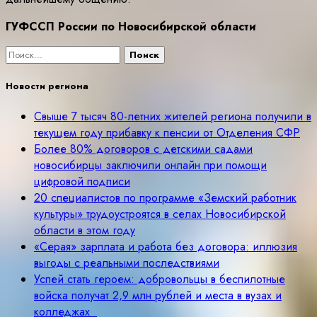
ГУФССП России по Новосибирской области
Найти:
Новости региона
Свыше 7 тысяч 80-летних жителей региона получили в
текущем году прибавку к пенсии от Отделения СФР
Более 80% договоров с детскими садами
новосибирцы заключили онлайн при помощи
цифровой подписи
20 специалистов по программе «Земский работник
культуры» трудоустроятся в селах Новосибирской
области в этом году
«Серая» зарплата и работа без договора: иллюзия
выгоды с реальными последствиями
Успей стать героем: добровольцы в беспилотные
войска получат 2,9 млн рублей и места в вузах и
колледжах