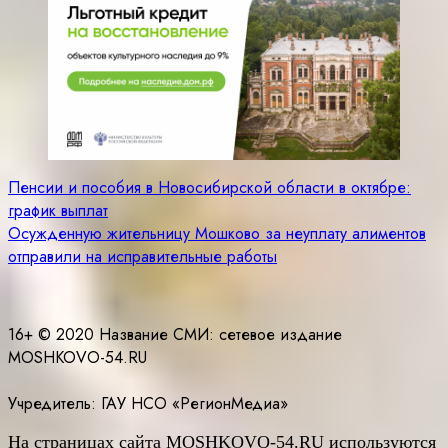
Навигация
Пенсии и пособия в Новосибирской области в октябре:
график выплат
по
Осужденную жительницу Мошково за неуплату алиментов
записям
отправили на исправительные работы
16+ © 2020 Название СМИ: cетевое издание
MOSHKOVO-54.RU
Учредитель: ГАУ НСО «РегионМедиа»
На страницах сайта
MOSHKOVO
-54.
RU
используются