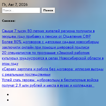
Skip
Пт, Авг 7, 2026
to
Найти:
content
Свежее:
Свыше 7 тысяч 80-летних жителей региона получили в
текущем году прибавку к пенсии от Отделения СФР
Более 80% договоров с детскими садами новосибирцы
заключили онлайн при помощи цифровой подписи
20 специалистов по программе «Земский работник
культуры» трудоустроятся в селах Новосибирской области в
этом году
«Серая» зарплата и работа без договора: иллюзия выгоды
с реальными последствиями
Успей стать героем: добровольцы в беспилотные войска
получат 2,9 млн рублей и места в вузах и колледжах