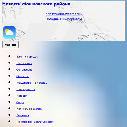
Новости Мошковского района
https://world-weather.ru
Погодные информеры
Меню
Закон и порядок
Наши люди
Официально
Общество
Государство – в помощь
Что случилось
История
Спорт
Написать редактору
Редакция
Приятно познакомиться, поэт!