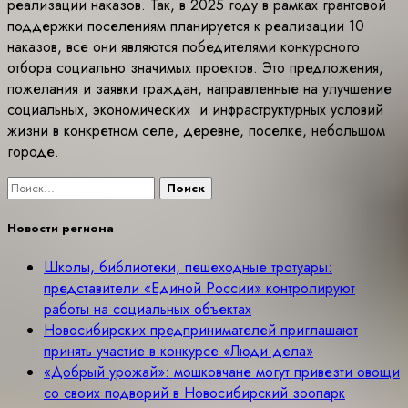
реализации наказов. Так, в 2025 году в рамках грантовой
поддержки поселениям планируется к реализации 10
наказов, все они являются победителями конкурсного
отбора социально значимых проектов. Это предложения,
пожелания и заявки граждан, направленные на улучшение
социальных, экономических и инфраструктурных условий
жизни в конкретном селе, деревне, поселке, небольшом
городе.
Найти:
Новости региона
Школы, библиотеки, пешеходные тротуары:
представители «Единой России» контролируют
работы на социальных объектах
Новосибирских предпринимателей приглашают
принять участие в конкурсе «Люди дела»
«Добрый урожай»: мошковчане могут привезти овощи
со своих подворий в Новосибирский зоопарк