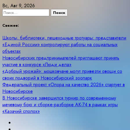
Skip
Вс, Авг 9, 2026
to
Найти:
content
Свежее:
Школы, библиотеки, пешеходные тротуары: представители
«Единой России» контролируют работы на социальных
объектах
Новосибирских предпринимателей приглашают принять
участие в конкурсе «Люди дела»
«Добрый урожай»: мошковчане могут привезти овощи со
своих подворий в Новосибирский зоопарк
Федеральный проект «Опора на качество 2026» стартует в
Новосибирске
В Новосибирске завершился турнир по современному
мечевому бою и сборке-разборке АК-74 в рамках игры
«Казачий сполох»