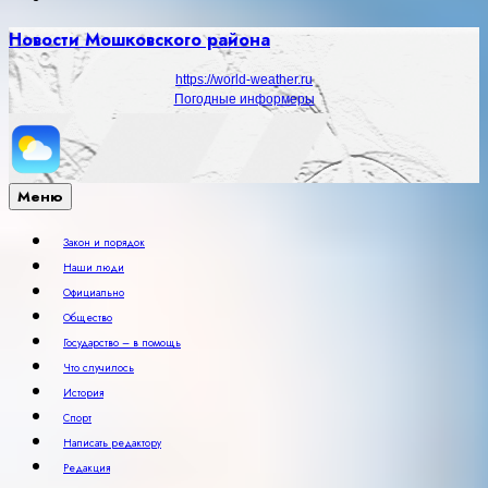
Новости Мошковского района
https://world-weather.ru
Погодные информеры
Меню
Закон и порядок
Наши люди
Официально
Общество
Государство – в помощь
Что случилось
История
Спорт
Написать редактору
Редакция