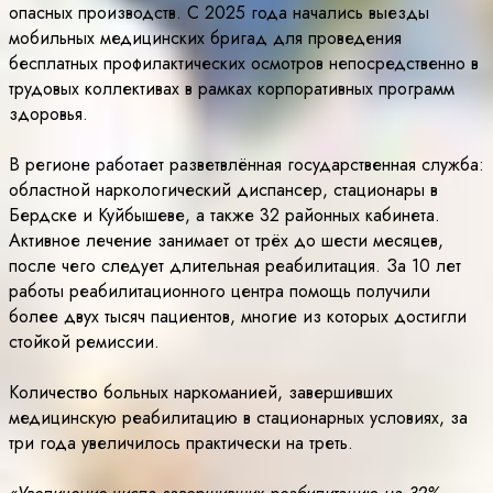
опасных производств. С 2025 года начались выезды
мобильных медицинских бригад для проведения
бесплатных профилактических осмотров непосредственно в
трудовых коллективах в рамках корпоративных программ
здоровья.
В регионе работает разветвлённая государственная служба:
областной наркологический диспансер, стационары в
Бердске и Куйбышеве, а также 32 районных кабинета.
Активное лечение занимает от трёх до шести месяцев,
после чего следует длительная реабилитация. За 10 лет
работы реабилитационного центра помощь получили
более двух тысяч пациентов, многие из которых достигли
стойкой ремиссии.
Количество больных наркоманией, завершивших
медицинскую реабилитацию в стационарных условиях, за
три года увеличилось практически на треть.