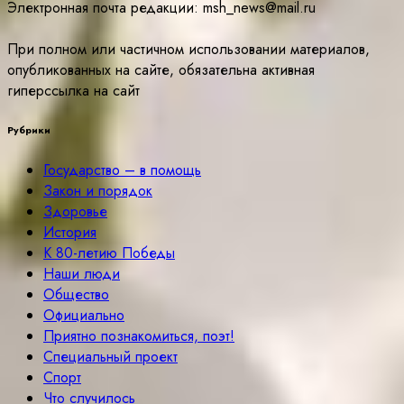
Электронная почта редакции: msh_news@mail.ru
При полном или частичном использовании материалов,
опубликованных на сайте, обязательна активная
гиперссылка на сайт
Рубрики
Государство – в помощь
Закон и порядок
Здоровье
История
К 80-летию Победы
Наши люди
Общество
Официально
Приятно познакомиться, поэт!
Специальный проект
Спорт
Что случилось