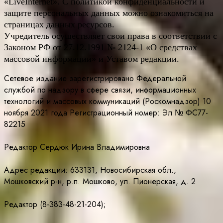
«LiveInternet». С политикой конфиденциальности и
защите персональных данных можно ознакомиться на
страницах данных ресурсов.
Учредитель осуществляет свои права в соответствии с
Законом РФ от 27.12.1991 № 2124-1 «О средствах
массовой информации» и Уставом редакции.
Сетевое издание зарегистрировано Федеральной
службой по надзору в сфере связи, информационных
технологий и массовых коммуникаций (Роскомнадзор) 10
ноября 2021 года Регистрационный номер: Эл № ФС77-
82215
Редактор Сердюк Ирина Владимировна
Адрес редакции: 633131, Новосибирская обл.,
Мошковский р-н, р.п. Мошково, ул. Пионерская, д. 2
Редактор (8-383-48-21-204);