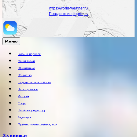
https://world-weather.ru
Погодные информеры
Меню
Закон и порядок
Наши люди
Официально
Общество
Государство – в помощь
Что случилось
История
Спорт
Написать редактору
Редакция
Приятно познакомиться, поэт!
Здоровье