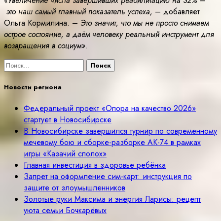
«Увеличение числа завершивших реабилитацию на 32%
–
это наш самый главный показатель успеха,
– добавляет
Ольга Кормилина. –
Это значит, что мы не просто снимаем
острое состояние, а даём человеку реальный инструмент для
возвращения в социум».
Найти:
Новости региона
Федеральный проект «Опора на качество 2026»
стартует в Новосибирске
В Новосибирске завершился турнир по современному
мечевому бою и сборке-разборке АК-74 в рамках
игры «Казачий сполох»
Главная инвестиция в здоровье ребёнка
Запрет на оформление сим-карт: инструкция по
защите от злоумышленников
Золотые руки Максима и энергия Ларисы: рецепт
уюта семьи Бочкарёвых