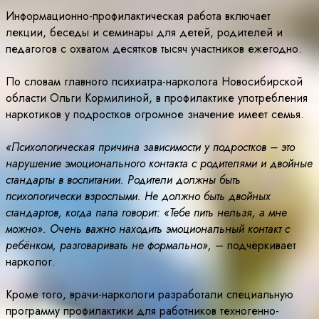
Информационно-профилактическая работа включает
лекции, беседы и семинары для детей, родителей и
педагогов с охватом десятков тысяч участников ежегодно.
По словам главного психиатра-нарколога Новосибирской
области Ольги Кормилиной, в профилактике употребления
наркотиков у подростков огромное значение имеет семья.
«Психологическая причина зависимости у подростков – это
нарушение эмоционального контакта с родителями и двойные
стандарты в воспитании. Родители должны быть
психологически взрослыми. Не должно быть двойных
стандартов, когда папа говорит: «Тебе пить нельзя, а мне
можно». Очень важно находить эмоциональный контакт с
ребёнком, разговаривать не формально»,
– подчёркивает
нарколог.
Кроме того, врачи-наркологи разработали специальную
программу профилактики для работников техногенно-