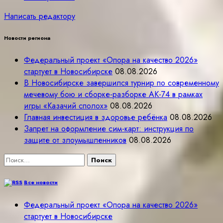
Написать редактору
Новости региона
Федеральный проект «Опора на качество 2026»
стартует в Новосибирске
08.08.2026
В Новосибирске завершился турнир по современному
мечевому бою и сборке-разборке АК-74 в рамках
игры «Казачий сполох»
08.08.2026
Главная инвестиция в здоровье ребёнка
08.08.2026
Запрет на оформление сим-карт: инструкция по
защите от злоумышленников
08.08.2026
Найти:
Все новости
Федеральный проект «Опора на качество 2026»
стартует в Новосибирске