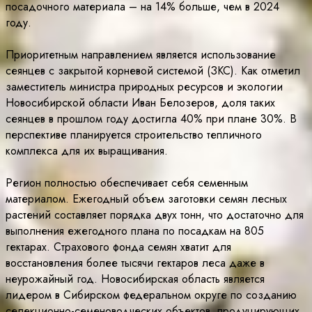
посадочного материала – на 14% больше, чем в 2024
году.
Приоритетным направлением является использование
сеянцев с закрытой корневой системой (ЗКС). Как отметил
заместитель министра природных ресурсов и экологии
Новосибирской области Иван Белозеров, доля таких
сеянцев в прошлом году достигла 40% при плане 30%. В
перспективе планируется строительство тепличного
комплекса для их выращивания.
Регион полностью обеспечивает себя семенным
материалом. Ежегодный объем заготовки семян лесных
растений составляет порядка двух тонн, что достаточно для
выполнения ежегодного плана по посадкам на 805
гектарах. Страхового фонда семян хватит для
восстановления более тысячи гектаров леса даже в
неурожайный год. Новосибирская область является
лидером в Сибирском федеральном округе по созданию
селекционно-семеноводческих объектов, продуцирующих