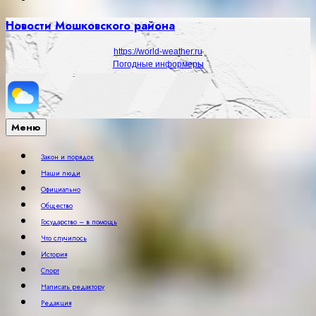
Новости Мошковского района
https://world-weather.ru
Погодные информеры
Меню
Закон и порядок
Наши люди
Официально
Общество
Государство – в помощь
Что случилось
История
Спорт
Написать редактору
Редакция