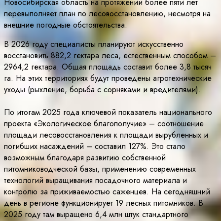
Новосибирская область на протяжении более пяти лет
перевыполняет план по лесовосстановлению, несмотря на
внешние погодные обстоятельства.
В 2026 году специалисты планируют искусственно
восстановить 882,2 гектара леса, естественным способом –
2964,2 гектара. Общая площадь составит более 3,8 тысяч
га. На этих территориях будут проведены агротехнические
уходы (рыхление, борьба с сорняками и вредителями).
По итогам 2025 года ключевой показатель национального
проекта «Экологическое благополучие» – соотношение
площади лесовосстановления к площади вырубленных и
погибших насаждений – составил 127%. Это стало
возможным благодаря развитию собственной
питомниководческой базы, применению современных
технологий выращивания посадочного материала и
контролю за приживаемостью саженцев. На сегодняшний
день в регионе функционирует 19 лесных питомников. В
2025 году там выращено 6,4 млн штук стандартного