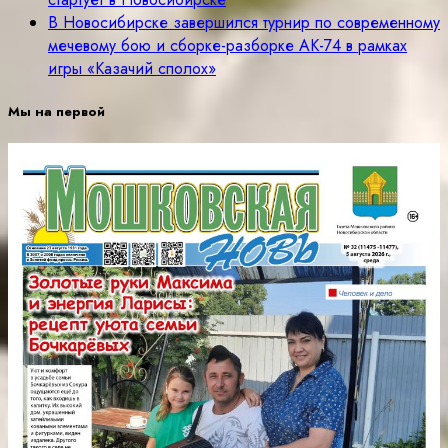
В Новосибирске завершился турнир по современному
мечевому бою и сборке-разборке АК-74 в рамках
игры «Казачий сполох»
Мы на первой