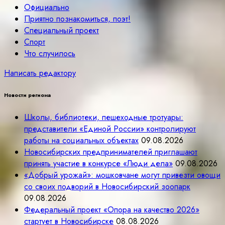
Официально
Приятно познакомиться, поэт!
Специальный проект
Спорт
Что случилось
Написать редактору
Новости региона
Школы, библиотеки, пешеходные тротуары:
представители «Единой России» контролируют
работы на социальных объектах
09.08.2026
Новосибирских предпринимателей приглашают
принять участие в конкурсе «Люди дела»
09.08.2026
«Добрый урожай»: мошковчане могут привезти овощи
со своих подворий в Новосибирский зоопарк
09.08.2026
Федеральный проект «Опора на качество 2026»
стартует в Новосибирске
08.08.2026