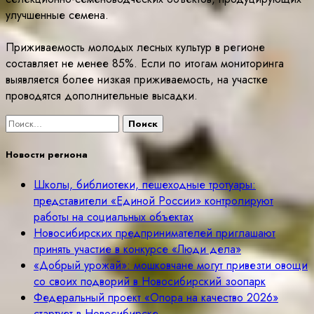
улучшенные семена.
Приживаемость молодых лесных культур в регионе
составляет не менее 85%. Если по итогам мониторинга
выявляется более низкая приживаемость, на участке
проводятся дополнительные высадки.
Найти:
Новости региона
Школы, библиотеки, пешеходные тротуары:
представители «Единой России» контролируют
работы на социальных объектах
Новосибирских предпринимателей приглашают
принять участие в конкурсе «Люди дела»
«Добрый урожай»: мошковчане могут привезти овощи
со своих подворий в Новосибирский зоопарк
Федеральный проект «Опора на качество 2026»
стартует в Новосибирске