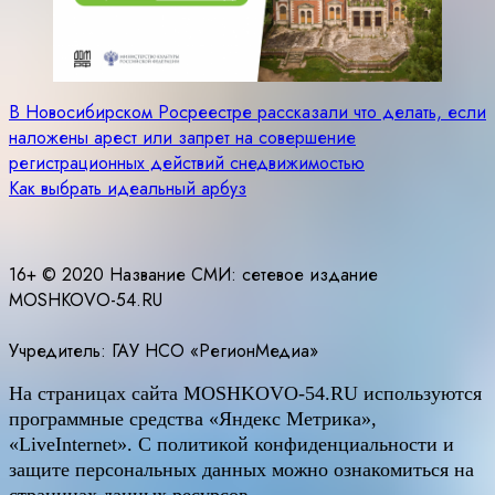
Навигация
В Новосибирском Росреестре рассказали что делать, если
наложены арест или запрет на совершение
по
регистрационных действий снедвижимостью
записям
Как выбрать идеальный арбуз
16+ © 2020 Название СМИ: cетевое издание
MOSHKOVO-54.RU
Учредитель: ГАУ НСО «РегионМедиа»
На страницах сайта
MOSHKOVO
-54.
RU
используются
программные средства «Яндекс Метрика»,
«LiveInternet». С политикой конфиденциальности и
защите персональных данных можно ознакомиться на