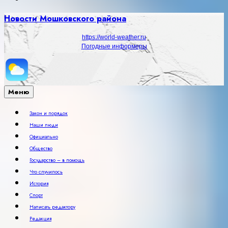
Новости Мошковского района
https://world-weather.ru
Погодные информеры
Меню
Закон и порядок
Наши люди
Официально
Общество
Государство – в помощь
Что случилось
История
Спорт
Написать редактору
Редакция