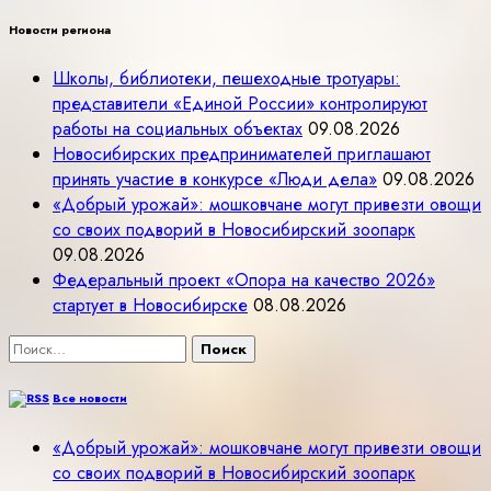
Новости региона
Школы, библиотеки, пешеходные тротуары:
представители «Единой России» контролируют
работы на социальных объектах
09.08.2026
Новосибирских предпринимателей приглашают
принять участие в конкурсе «Люди дела»
09.08.2026
«Добрый урожай»: мошковчане могут привезти овощи
со своих подворий в Новосибирский зоопарк
09.08.2026
Федеральный проект «Опора на качество 2026»
стартует в Новосибирске
08.08.2026
Найти:
Все новости
«Добрый урожай»: мошковчане могут привезти овощи
со своих подворий в Новосибирский зоопарк