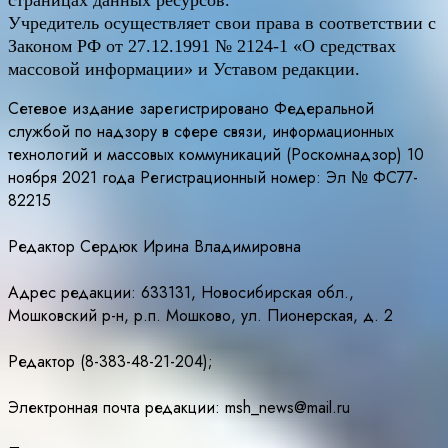
страницах данных ресурсов.
Учредитель осуществляет свои права в соответствии с
Законом РФ от 27.12.1991 № 2124-1 «О средствах
массовой информации» и Уставом редакции.
Сетевое издание зарегистрировано Федеральной
службой по надзору в сфере связи, информационных
технологий и массовых коммуникаций (Роскомнадзор) 10
ноября 2021 года Регистрационный номер: Эл № ФС77-
82215
Редактор Сердюк Ирина Владимировна
Адрес редакции: 633131, Новосибирская обл.,
Мошковский р-н, р.п. Мошково, ул. Пионерская, д. 2
Редактор (8-383-48-21-204);
Электронная почта редакции: msh_news@mail.ru