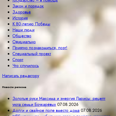
Государство – в помощь
Закон и порядок
Здоровье
История
К 80-летию Победы
Наши люди
Общество
Официально
Приятно познакомиться, поэт!
Специальный проект
Спорт
Что случилось
Написать редактору
Новости региона
Золотые руки Максима и энергия Ларисы: рецепт
уюта семьи Бочкарёвых
07.08.2026
Долги и свайное поле вместо дома
07.08.2026