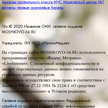
Кадетам профильного класса МЧС Мошковской школы №1
по
вручены первые оранжевые береты
записям
16+ © 2020 Название СМИ: cетевое издание
MOSHKOVO-54.RU
Учредитель: ГАУ НСО «РегионМедиа»
На страницах сайта
MOSHKOVO
-54.
RU
используются
программные средства «Яндекс Метрика»,
«LiveInternet». С политикой конфиденциальности и
защите персональных данных можно ознакомиться на
страницах данных ресурсов.
Учредитель осуществляет свои права в соответствии с
Законом РФ от 27.12.1991 № 2124-1 «О средствах
массовой информации» и Уставом редакции.
Сетевое издание зарегистрировано Федеральной
службой по надзору в сфере связи, информационных