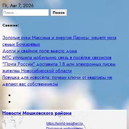
Skip
Пт, Авг 7, 2026
to
Найти:
content
Свежее:
Золотые руки Максима и энергия Ларисы: рецепт уюта
семьи Бочкарёвых
Долги и свайное поле вместо дома
МТС улучшила мобильную связь в посёлке связистов
"Почта России" доставила 1,8 млн электронных писем
жителям Новосибирской области
Ловушка для новосёла: почему ключи от квартиры не
делают вас собственником
Новости Мошковского района
https://world-weather.ru
Погодные информеры