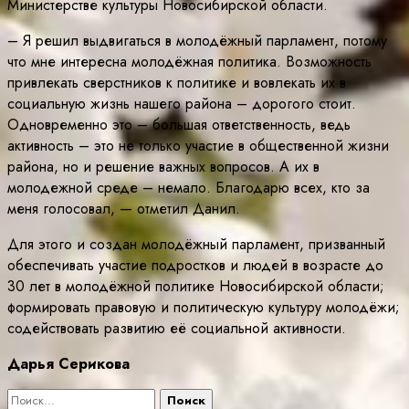
Министерстве культуры Новосибирской области.
– Я решил выдвигаться в молодёжный парламент, потому
что мне интересна молодёжная политика. Возможность
привлекать сверстников к политике и вовлекать их в
социальную жизнь нашего района – дорогого стоит.
Одновременно это – большая ответственность, ведь
активность – это не только участие в общественной жизни
района, но и решение важных вопросов. А их в
молодежной среде – немало. Благодарю всех, кто за
меня голосовал, — отметил Данил.
Для этого и создан молодёжный парламент, призванный
обеспечивать участие подростков и людей в возрасте до
30 лет в молодёжной политике Новосибирской области;
формировать правовую и политическую культуру молодёжи;
содействовать развитию её социальной активности.
Дарья Серикова
Найти: