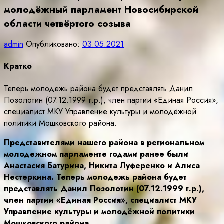
молодёжный парламент Новосибирской
области четвёртого созыва
admin
Опубликовано:
03.05.2021
Кратко
Теперь молодежь района будет представлять Данил
Позолотин (07.12.1999 г.р.), член партии «Единая Россия»,
специалист МКУ Управление культуры и молодёжной
политики Мошковского района.
Представителями нашего района в региональном
молодежном парламенте годами ранее были
Анастасия Батурина, Никита Луференко и Алиса
Нестеркина. Теперь молодежь района будет
представлять Данил Позолотин (07.12.1999 г.р.),
член партии «Единая Россия», специалист МКУ
Управление культуры и молодёжной политики
Мошковского района.