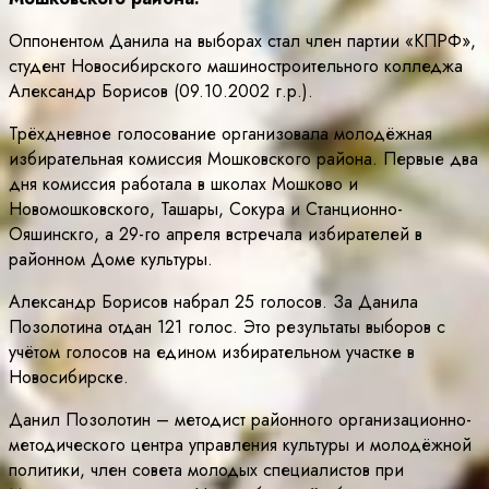
Оппонентом Данила на выборах стал член партии «КПРФ»,
студент Новосибирского машиностроительного колледжа
Александр Борисов (09.10.2002 г.р.).
Трёхдневное голосование организовала молодёжная
избирательная комиссия Мошковского района. Первые два
дня комиссия работала в школах Мошково и
Новомошковского, Ташары, Сокура и Станционно-
Ояшинскго, а 29-го апреля встречала избирателей в
районном Доме культуры.
Александр Борисов набрал 25 голосов. За Данила
Позолотина отдан 121 голос. Это результаты выборов с
учётом голосов на едином избирательном участке в
Новосибирске.
Данил Позолотин – методист районного организационно-
методического центра управления культуры и молодёжной
политики, член совета молодых специалистов при