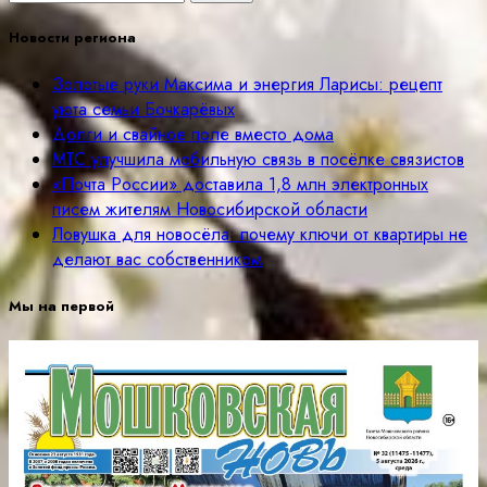
Новости региона
Золотые руки Максима и энергия Ларисы: рецепт
уюта семьи Бочкарёвых
Долги и свайное поле вместо дома
МТС улучшила мобильную связь в посёлке связистов
«Почта России» доставила 1,8 млн электронных
писем жителям Новосибирской области
Ловушка для новосёла: почему ключи от квартиры не
делают вас собственником
Мы на первой