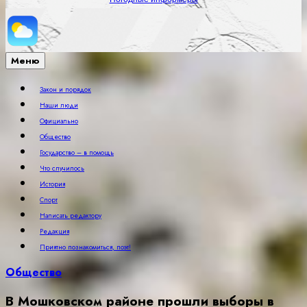
Меню
Закон и порядок
Наши люди
Официально
Общество
Государство – в помощь
Что случилось
История
Спорт
Написать редактору
Редакция
Приятно познакомиться, поэт!
Общество
В Мошковском районе прошли выборы в