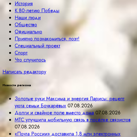
История
К 80-летию Победы
Наши люди
Общество
Официально
Приятно познакомиться, поэт!
Специальный проект
Спорт
Что случилось
Написать редактору
Новости региона
Золотые руки Максима и энергия Ларисы: рецепт
уюта семьи Бочкарёвых
07.08.2026
Долги и свайное поле вместо дома
07.08.2026
МТС улучшила мобильную связь в посёлке связистов
07.08.2026
«Почта России» доставила 1,8 млн электронных