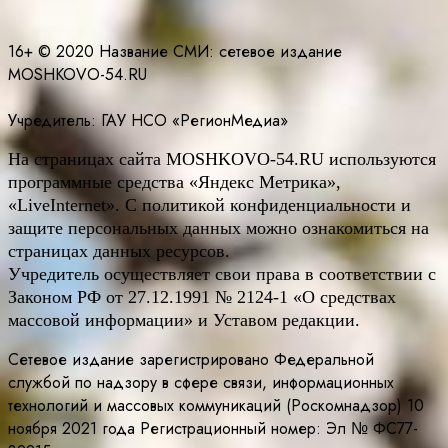
16+ © 2020 Название СМИ: cетевое издание
MOSHKOVO-54.RU
Учредитель: ГАУ НСО «РегионМедиа»
На страницах сайта
MOSHKOVO
-54.
RU
используются
программные средства «Яндекс Метрика»,
«LiveInternet». С политикой конфиденциальности и
защите персональных данных можно ознакомиться на
страницах данных ресурсов.
Учредитель осуществляет свои права в соответствии с
Законом РФ от 27.12.1991 № 2124-1 «О средствах
массовой информации» и Уставом редакции.
Сетевое издание зарегистрировано Федеральной
службой по надзору в сфере связи, информационных
технологий и массовых коммуникаций (Роскомнадзор) 10
ноября 2021 года Регистрационный номер: Эл № ФС77-