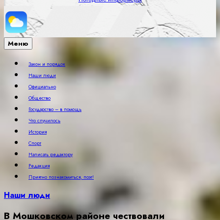
Меню
Закон и порядок
Наши люди
Официально
Общество
Государство – в помощь
Что случилось
История
Спорт
Написать редактору
Редакция
Приятно познакомиться, поэт!
Наши люди
В Мошковском районе чествовали