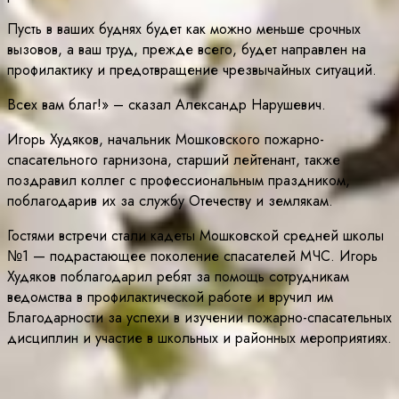
Пусть в ваших буднях будет как можно меньше срочных
вызовов, а ваш труд, прежде всего, будет направлен на
профилактику и предотвращение чрезвычайных ситуаций.
Всех вам благ!» – сказал Александр Нарушевич.
Игорь Худяков, начальник Мошковского пожарно-
спасательного гарнизона, старший лейтенант, также
поздравил коллег с профессиональным праздником,
поблагодарив их за службу Отечеству и землякам.
Гостями встречи стали кадеты Мошковской средней школы
№1 — подрастающее поколение спасателей МЧС. Игорь
Худяков поблагодарил ребят за помощь сотрудникам
ведомства в профилактической работе и вручил им
Благодарности за успехи в изучении пожарно-спасательных
дисциплин и участие в школьных и районных мероприятиях.