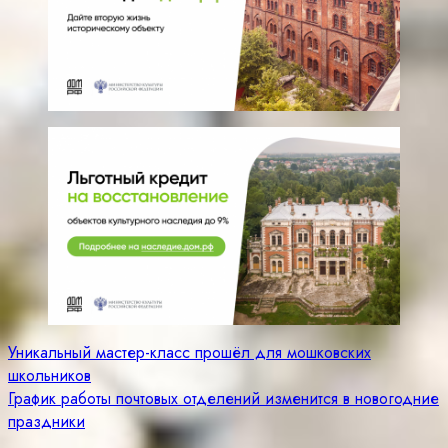
Навигация
Уникальный мастер-класс прошёл для мошковских
школьников
по
График работы почтовых отделений изменится в новогодние
записям
праздники