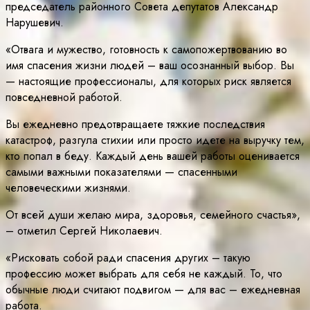
председатель районного Совета депутатов Александр
Нарушевич.
«Отвага и мужество, готовность к самопожертвованию во
имя спасения жизни людей – ваш осознанный выбор. Вы
— настоящие профессионалы, для которых риск является
повседневной работой.
Вы ежедневно предотвращаете тяжкие последствия
катастроф, разгула стихии или просто идете на выручку тем,
кто попал в беду. Каждый день вашей работы оценивается
самыми важными показателями — спасенными
человеческими жизнями.
От всей души желаю мира, здоровья, семейного счастья»,
– отметил Сергей Николаевич.
«Рисковать собой ради спасения других – такую
профессию может выбрать для себя не каждый. То, что
обычные люди считают подвигом — для вас – ежедневная
работа.