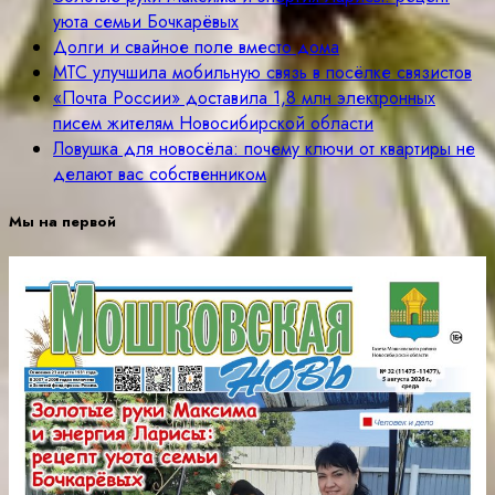
уюта семьи Бочкарёвых
Долги и свайное поле вместо дома
МТС улучшила мобильную связь в посёлке связистов
«Почта России» доставила 1,8 млн электронных
писем жителям Новосибирской области
Ловушка для новосёла: почему ключи от квартиры не
делают вас собственником
Мы на первой