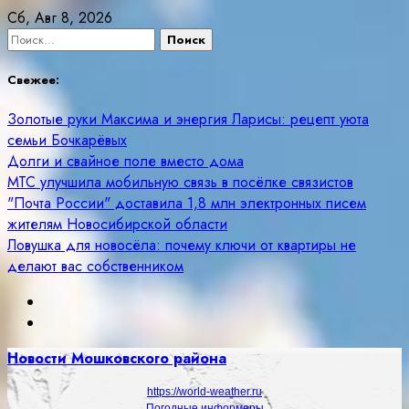
Skip
Сб, Авг 8, 2026
to
Найти:
content
Свежее:
Золотые руки Максима и энергия Ларисы: рецепт уюта
семьи Бочкарёвых
Долги и свайное поле вместо дома
МТС улучшила мобильную связь в посёлке связистов
"Почта России" доставила 1,8 млн электронных писем
жителям Новосибирской области
Ловушка для новосёла: почему ключи от квартиры не
делают вас собственником
Новости Мошковского района
https://world-weather.ru
Погодные информеры