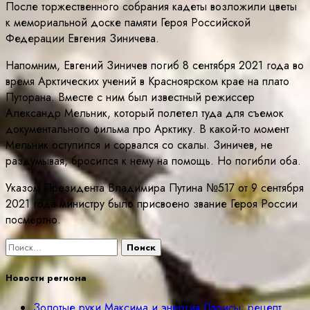
После торжественного собрания кадеты возложили цветы
к мемориальной доске памяти Героя Российской
Федерации Евгения Зиничева.
Напомним, Евгений Зиничев погиб 8 сентября 2021 года во
время Арктических учений в Красноярском крае на плато
Путорана. Вместе с ним был известный режиссер
Александр Мельник, который полетел туда для съемок
документального фильма про Арктику. В какой-то момент
Мельник оступился и сорвался со скалы. Зиничев, не
раздумывая, бросился к нему на помощь. Но погибли оба.
Указом Президента Владимира Путина №517 от 9 сентября
2021 года министру было присвоено звание Героя России
посмертно.
Найти:
Новости региона
Золотые руки Максима и энергия Ларисы: рецепт