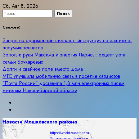
Skip
Сб, Авг 8, 2026
to
Найти:
content
Свежее:
Запрет на оформление сим-карт: инструкция по защите от
злоумышленников
Золотые руки Максима и энергия Ларисы: рецепт уюта
семьи Бочкарёвых
Долги и свайное поле вместо дома
МТС улучшила мобильную связь в посёлке связистов
"Почта России" доставила 1,8 млн электронных писем
жителям Новосибирской области
Новости Мошковского района
https://world-weather.ru
Погодные информеры