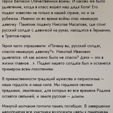
герой Великой Отечественной войны. И каково же было
удивление, когда в класс вошел наш дядя Коля! Его
подвиг известен не только в нашей стране, но и за
рубежом. Именно он во время войны спас немецкую
девочку. Памятник подвигу Николая Масалова, где стоит
русский солдат с девочкой на руках, находится в Германии,
в Трептов-парке.
Героя часто спрашивали: «Почему вы, русский солдат,
спасли немецкую девочку?». Николай Иванович
удивлялся: «А как можно было не спасти? Дети – это в
жизни главное…». Подвиг нашего солдата был и останется
примером всем поколениям.
В преемственности традиций мужества и патриотизма –
наша гордость и наша сила. Мы гордимся своими
предками, земляками, для которых во все времена Родина
остаётся святыней, и земля русская – домом.
Минутой молчания почтили память погибших. В завершении
мероприятия все участники возложили цветы к памятникам