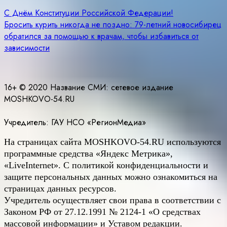
Навигация
С Днём Конституции Российской Федерации!
Бросить курить никогда не поздно: 79-летний новосибирец
по
обратился за помощью к врачам, чтобы избавиться от
записям
зависимости
16+ © 2020 Название СМИ: cетевое издание
MOSHKOVO-54.RU
Учредитель: ГАУ НСО «РегионМедиа»
На страницах сайта
MOSHKOVO
-54.
RU
используются
программные средства «Яндекс Метрика»,
«LiveInternet». С политикой конфиденциальности и
защите персональных данных можно ознакомиться на
страницах данных ресурсов.
Учредитель осуществляет свои права в соответствии с
Законом РФ от 27.12.1991 № 2124-1 «О средствах
массовой информации» и Уставом редакции.