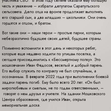
участника СВО. В этом году селяне оказали ему большую
честь и уважение – избрали депутатом Сарапульского
сельсовета. Дело отца на фронте продолжает выполнять
его старший сын, а два младших – школьники. Они очень
гордятся и отцом, и братом.
Вот такие они – наши герои – простые парни, которым
небезразлично будущее своих детей, будущее страны.
Поименно вспомнили в этот день и некоторых ребят,
которые еще недавно ходили по улицам поселка, а
сегодня присоединились к «Бессмертному полку». Это
мошковчанин Иван Федосов, веселый и добрый парень.
Его выбор служить по контракту не был случайным, а
осознанным. В феврале 2022 года при выполнении боевой
задачи парень погиб. Ему было всего 20 лет. «Он был
миролюбивым и смелым, не по годам ответственным», –
говорят о нем друзья и учителя. На здании Мошковского
Центра образования, где учился Иван, открыта
мемориальная доска.