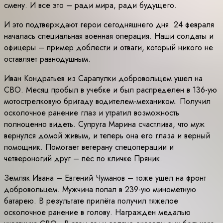
смену. И все это – ради мира, ради будущего.
И это подтверждают герои сегодняшнего дня. 24 февраля
началась специальная военная операция. Наши солдаты и
офицеры – пример доблести и отваги, который никого не
оставляет равнодушным.
Иван Кондратьев из Сарапулки добровольцем ушел на
СВО. Месяц пробыл в учебке и был распределен в 136-ую
мотострелковую бригаду водителем-механиком. Получил
осколочное ранение глаз и утратил возможность
полноценно видеть. Супруга Марина счастлива, что муж
вернулся домой живым, и теперь она его глаза и верный
помощник. Помогает ветерану спецоперации и
четвероногий друг – пёс по кличке Пряник.
Земляк Ивана – Евгений Чуманов – тоже ушел на фронт
добровольцем. Мужчина попал в 239-ую минометную
батарею. В результате прилёта получил тяжелое
осколочное ранение в голову. Награжден медалью