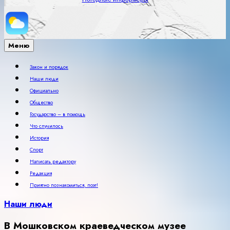
Меню
Закон и порядок
Наши люди
Официально
Общество
Государство – в помощь
Что случилось
История
Спорт
Написать редактору
Редакция
Приятно познакомиться, поэт!
Наши люди
В Мошковском краеведческом музее