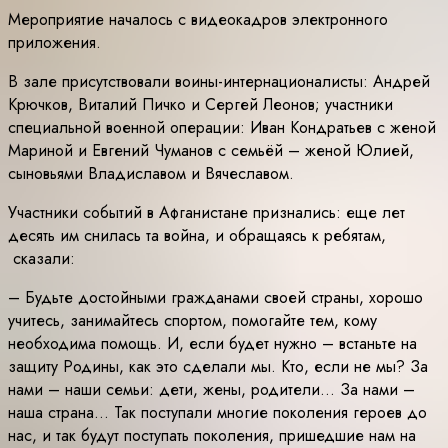
Мероприятие началось с видеокадров электронного
приложения.
В зале присутствовали воины-интернационалисты: Андрей
Крючков, Виталий Пичко и Сергей Леонов; участники
специальной военной операции: Иван Кондратьев с женой
Мариной и Евгений Чуманов с семьёй – женой Юлией,
сыновьями Владиславом и Вячеславом.
Участники событий в Афганистане признались: еще лет
десять им снилась та война, и обращаясь к ребятам,
сказали:
– Будьте достойными гражданами своей страны, хорошо
учитесь, занимайтесь спортом, помогайте тем, кому
необходима помощь. И, если будет нужно – встаньте на
защиту Родины, как это сделали мы. Кто, если не мы? За
нами – наши семьи: дети, жены, родители… За нами –
наша страна… Так поступали многие поколения героев до
нас, и так будут поступать поколения, пришедшие нам на