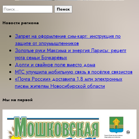
Найти:
Новости региона
Запрет на оформление сим-карт: инструкция по
защите от злоумышленников
Золотые руки Максима и энергия Ларисы: рецепт
уюта семьи Бочкарёвых
Долги и свайное поле вместо дома
МТС улучшила мобильную связь в посёлке связистов
«Почта России» доставила 1,8 млн электронных
писем жителям Новосибирской области
Мы на первой