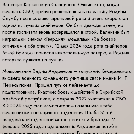
Валентин Карташов из Станционно-Ояшинского, когда
началась СВО, принял решение встать на защиту Родины.
Службу нес в составе стрелковой роты и очень скоро стал
одним из лучших снайперов. Он был дважды ранен, но
после госпиталя вновь возвращался в строй. Валентин был
награжден знаком «Гвардия», медалями «За боевое
отличие» и «За отвагу». 12 мая 2024 года рота снайперов
55-ой бригады понесла невосполнимую потерю, а Родина
потеряла лучшего из лучших…
Мошковчанин Вадим Андренков – выпускник Кемеровского
высшего военного командного училища связи имени И. Т.
Пересыпкина. Прошел путь от лейтенанта до
подполковника. Кчастник боевых действий в Сирийской
Арабской республике, с февраля 2022 участвовал в СВО.
В 20024 году стал заместителем начальника штаба –
начальником оперативного отделения Штаба 35-ой
гвардейской отдельной мотострелковой бригады. 2
февраля 2025 года подполковник Андренков погиб в
результате авиаудара противника. В памяти родных и