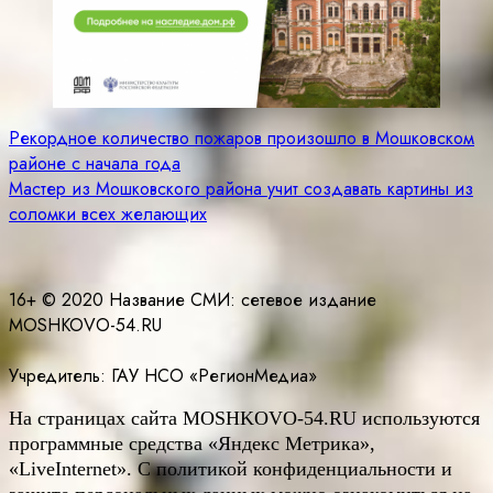
Навигация
Рекордное количество пожаров произошло в Мошковском
районе с начала года
по
Мастер из Мошковского района учит создавать картины из
записям
соломки всех желающих
16+ © 2020 Название СМИ: cетевое издание
MOSHKOVO-54.RU
Учредитель: ГАУ НСО «РегионМедиа»
На страницах сайта
MOSHKOVO
-54.
RU
используются
программные средства «Яндекс Метрика»,
«LiveInternet». С политикой конфиденциальности и