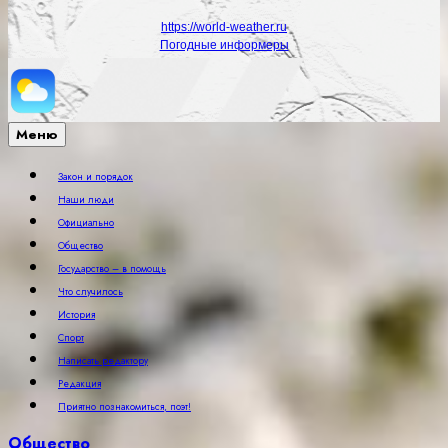
https://world-weather.ru
Погодные информеры
Меню
Закон и порядок
Наши люди
Официально
Общество
Государство – в помощь
Что случилось
История
Спорт
Написать редактору
Редакция
Приятно познакомиться, поэт!
Общество