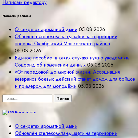
Написать редактору
Новости региона
О секретах ароматной дыни
05.08.2026
Обновлён «телеком-ландшафт» на территории
посёлка Октябрьский Мошковского района
05.08.2026
Единое пособие: в каких случаях нужно уведомлять
Соцфонд об изменении данных
05.08.2026
«От передовой до мирной жизни: Ассоциация
ветеранов боевых действий станет домом для бойцов
и примером для молодёжи
05.08.2026
Найти:
Все новости
О секретах ароматной дыни
Обновлён «телеком-ландшафт» на территории