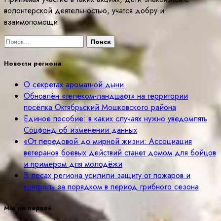
волонтерской деятельностью, учатся добру и
взаимопомощи.
Найти:
Новости региона
О секретах ароматной дыни
Обновлён «телеком-ландшафт» на территории
посёлка Октябрьский Мошковского района
Единое пособие: в каких случаях нужно уведомлять
Соцфонд об изменении данных
«От передовой до мирной жизни: Ассоциация
ветеранов боевых действий станет домом для бойцов
и примером для молодёжи
В лесах региона усилили защиту от пожаров и
контроль за порядком в период грибного сезона
Мы на первой