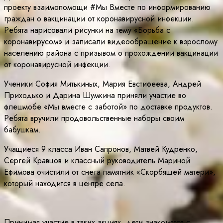
проекту взаимопомощи #Мы Вместе по информированию
граждан о вакцинации от коронавирусной инфекции.
Ребята нарисовали рисунки на тему «Борьба с
коронавирусом» и записали видеообращение к взрослому
населению района с призывом о прохождении вакцинации
от коронавирусной инфекции.
Ученики София Митькиных, Мария Евстифеева, Андрей
Приходько и Дарина Шумкина приняли участие во
флешмобе «Мы вместе с заботой» по доставке продуктов.
Ребята вручили продовольственные наборы своим
бабушкам.
Учащиеся 9 класса Иван Сапронов, Матвей Кудренко,
Сергей Кравцов и классный руководитель Мариной
Ефимова очистили от снега памятник «Скорбящей матери»,
который находится в центре села.
Принимая участие в таких акциях, дети знакомятся с