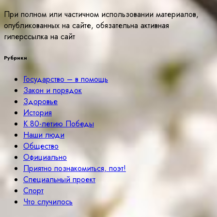
При полном или частичном использовании материалов,
опубликованных на сайте, обязательна активная
гиперссылка на сайт
Рубрики
Государство – в помощь
Закон и порядок
Здоровье
История
К 80-летию Победы
Наши люди
Общество
Официально
Приятно познакомиться, поэт!
Специальный проект
Спорт
Что случилось