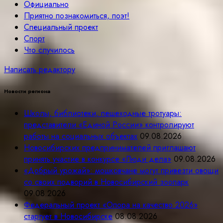
Официально
Приятно познакомиться, поэт!
Специальный проект
Спорт
Что случилось
Написать редактору
Новости региона
Школы, библиотеки, пешеходные тротуары:
представители «Единой России» контролируют
работы на социальных объектах
09.08.2026
Новосибирских предпринимателей приглашают
принять участие в конкурсе «Люди дела»
09.08.2026
«Добрый урожай»: мошковчане могут привезти овощи
со своих подворий в Новосибирский зоопарк
09.08.2026
Федеральный проект «Опора на качество 2026»
стартует в Новосибирске
08.08.2026