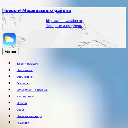
Новости Мошковского района
https://world-weather.ru
Погодные информеры
Меню
Закон и порядок
Наши люди
Официально
Общество
Государство – в помощь
Что случилось
История
Спорт
Написать редактору
Редакция