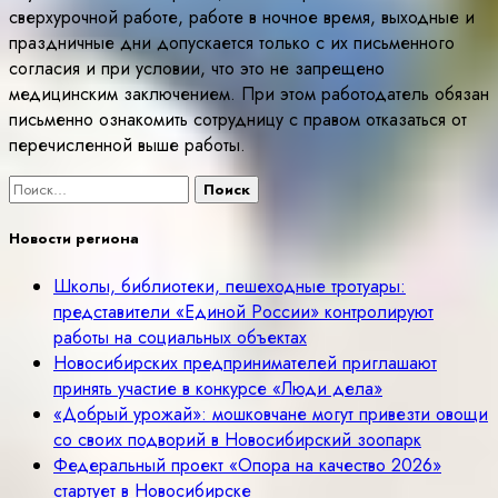
сверхурочной работе, работе в ночное время, выходные и
праздничные дни допускается только с их письменного
согласия и при условии, что это не запрещено
медицинским заключением. При этом работодатель обязан
письменно ознакомить сотрудницу с правом отказаться от
перечисленной выше работы.
Найти:
Новости региона
Школы, библиотеки, пешеходные тротуары:
представители «Единой России» контролируют
работы на социальных объектах
Новосибирских предпринимателей приглашают
принять участие в конкурсе «Люди дела»
«Добрый урожай»: мошковчане могут привезти овощи
со своих подворий в Новосибирский зоопарк
Федеральный проект «Опора на качество 2026»
стартует в Новосибирске