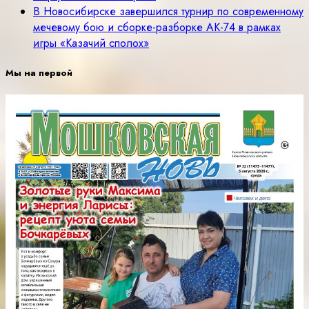
В Новосибирске завершился турнир по современному
мечевому бою и сборке-разборке АК-74 в рамках
игры «Казачий сполох»
Мы на первой