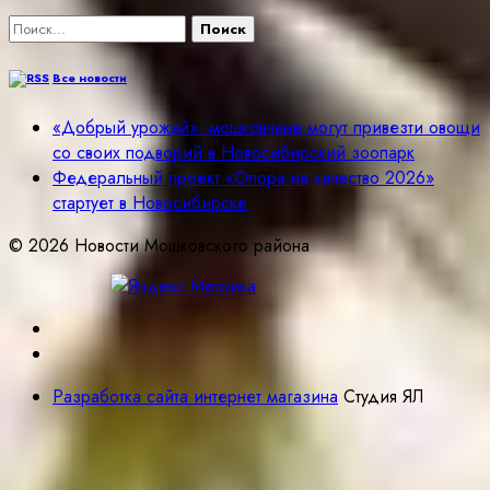
Найти:
Все новости
«Добрый урожай»: мошковчане могут привезти овощи
со своих подворий в Новосибирский зоопарк
Федеральный проект «Опора на качество 2026»
стартует в Новосибирске
© 2026 Новости Мошковского района
Разработка сайта интернет магазина
Студия ЯЛ