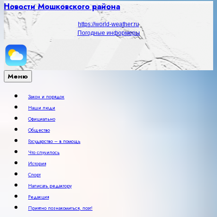
Новости Мошковского района
https://world-weather.ru
Погодные информеры
Меню
Закон и порядок
Наши люди
Официально
Общество
Государство – в помощь
Что случилось
История
Спорт
Написать редактору
Редакция
Приятно познакомиться, поэт!