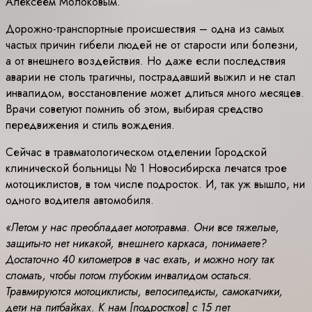
Алексеем Молоковым.
Дорожно-транспортные происшествия – одна из самых
частых причин гибели людей не от старости или болезни,
а от внешнего воздействия. Но даже если последствия
аварии не столь трагичны, пострадавший выжил и не стал
инвалидом, восстановление может длиться много месяцев.
Врачи советуют помнить об этом, выбирая средство
передвижения и стиль вождения.
Сейчас в травматологическом отделении Городской
клинической больницы № 1 Новосибирска лечатся трое
мотоциклистов, в том числе подросток. И, так уж вышло, ни
одного водителя автомобиля.
«Летом у нас преобладает мототравма. Они все тяжелые,
защиты-то нет никакой, внешнего каркаса, понимаете?
Достаточно 40 километров в час ехать, и можно ногу так
сломать, чтобы потом глубоким инвалидом остаться.
Травмируются мотоциклисты, велосипедисты, самокатчики,
дети на питбайках. К нам [подростков] с 15 лет