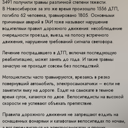
3491 получили травмы различной степени тяжести.
В Новосибирске за это же время произошло 1556 ДТП,
погибло 62 человека, травмировано 1805. Основными
причинами аварий в ГАИ тоже называют нарушение
водителями правил дорожного движения: несоблюдение
очередности проезда, выезд на полосу встречного
движения, нарушение требований сигнала светофора.
Лечение пострадавшего в ДТП, включая последующую
реабилитацию, может занять до года. И такие травмы
зачастую не проходят совсем без последствий.
Мотоциклисты часто травмируются, врезаясь в резко
повернувший автомобиль, электросамокатчики – если не
заметили ямку на дороге. Ездят на самокате в темное
время суток, катаются по двое. Велосипедисты на высокой
скорости не успевают объехать препятствие.
Правила дорожного движения не запрещают ездить на
оснащенных фонарями и катафотами велосипедах по ночам,
а вот передвигаться на электросамокатах и прочих