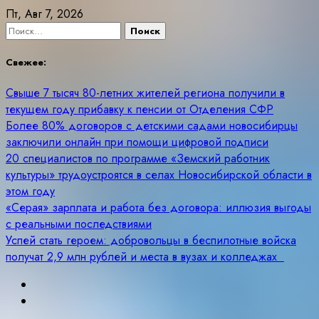
Skip
Пт, Авг 7, 2026
to
Найти:
content
Свежее:
Свыше 7 тысяч 80-летних жителей региона получили в
текущем году прибавку к пенсии от Отделения СФР
Более 80% договоров с детскими садами новосибирцы
заключили онлайн при помощи цифровой подписи
20 специалистов по программе «Земский работник
культуры» трудоустроятся в селах Новосибирской области в
этом году
«Серая» зарплата и работа без договора: иллюзия выгоды
с реальными последствиями
Успей стать героем: добровольцы в беспилотные войска
получат 2,9 млн рублей и места в вузах и колледжах