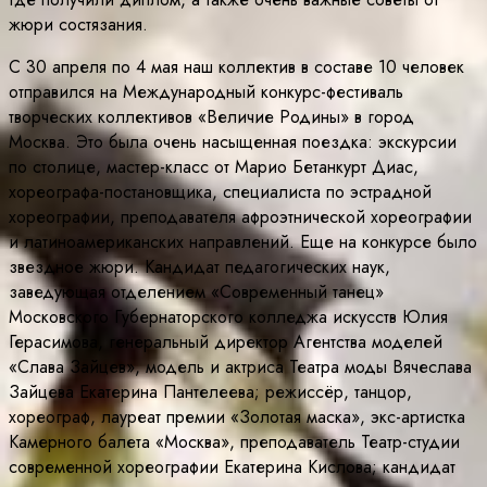
жюри состязания.
С 30 апреля по 4 мая наш коллектив в составе 10 человек
отправился на Международный конкурс-фестиваль
творческих коллективов «Величие Родины» в город
Москва. Это была очень насыщенная поездка: экскурсии
по столице, мастер-класс от Марио Бетанкурт Диас,
хореографа-постановщика, специалиста по эстрадной
хореографии, преподавателя афроэтнической хореографии
и латиноамериканских направлений. Еще на конкурсе было
звездное жюри. Кандидат педагогических наук,
заведующая отделением «Современный танец»
Московского Губернаторского колледжа искусств Юлия
Герасимова, генеральный директор Агентства моделей
«Слава Зайцев», модель и актриса Театра моды Вячеслава
Зайцева Екатерина Пантелеева; режиссёр, танцор,
хореограф, лауреат премии «Золотая маска», экс-артистка
Камерного балета «Москва», преподаватель Театр-студии
современной хореографии Екатерина Кислова; кандидат