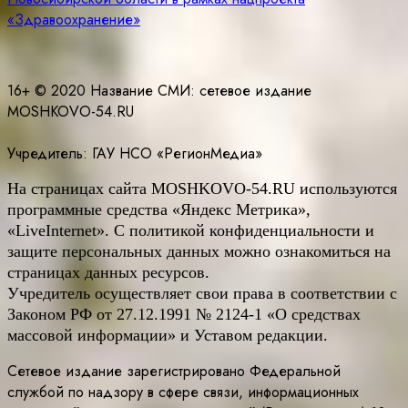
«Здравоохранение»
16+ © 2020 Название СМИ: cетевое издание
MOSHKOVO-54.RU
Учредитель: ГАУ НСО «РегионМедиа»
На страницах сайта
MOSHKOVO
-54.
RU
используются
программные средства «Яндекс Метрика»,
«LiveInternet». С политикой конфиденциальности и
защите персональных данных можно ознакомиться на
страницах данных ресурсов.
Учредитель осуществляет свои права в соответствии с
Законом РФ от 27.12.1991 № 2124-1 «О средствах
массовой информации» и Уставом редакции.
Сетевое издание зарегистрировано Федеральной
службой по надзору в сфере связи, информационных