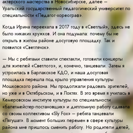
актерского мастерства в Новосибирске, далее –
Уральский государственный педагогический университет по
специальности «Педагог-хореограф».
Когда Ирина переехала в 2017 году в «Светлый», здесь не
было никаких кружков. И она подумала: почему бы не
открыть в жилом районе досуговую площадку. Так и
появился «Светлячок».
— Мы с ребятами ставили спектакли, готовили концерты
для жителей «Светлого», и, конечно, танцевали. Затем я
устроилась в Барлакское КДО, и наша досуговая
площадка перешла под крыло управления культуры
Мошковского района. Мы продолжали радовать зрителей,
но уже и в Октябрьском, и в Локтях. В это время я училась в
Кемеровском институте культуры по специальности
«балетмейстер-постановщик» и дипломную работу сдавала
со своим коллективом «Sly Fox» – ребята танцевали
«Лягушат». В момент больших перемен в сфере культуры
района мне пришлось сменить работу. Но родители детей,