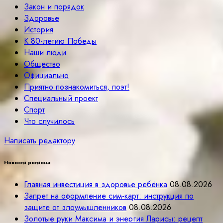
Закон и порядок
Здоровье
История
К 80-летию Победы
Наши люди
Общество
Официально
Приятно познакомиться, поэт!
Специальный проект
Спорт
Что случилось
Написать редактору
Новости региона
Главная инвестиция в здоровье ребёнка
08.08.2026
Запрет на оформление сим-карт: инструкция по
защите от злоумышленников
08.08.2026
Золотые руки Максима и энергия Ларисы: рецепт