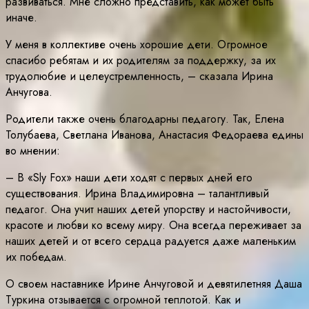
развиваться. Мне сложно представить, как может быть
иначе.
У меня в коллективе очень хорошие дети. Огромное
спасибо ребятам и их родителям за поддержку, за их
трудолюбие и целеустремленность, – сказала Ирина
Анчугова.
Родители также очень благодарны педагогу. Так, Елена
Толубаева, Светлана Иванова, Анастасия Федораева едины
во мнении:
– В «Sly Fox» наши дети ходят с первых дней его
существования. Ирина Владимировна – талантливый
педагог. Она учит наших детей упорству и настойчивости,
красоте и любви ко всему миру. Она всегда переживает за
наших детей и от всего сердца радуется даже маленьким
их победам.
О своем наставнике Ирине Анчуговой и девятилетняя Даша
Туркина отзывается с огромной теплотой. Как и