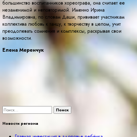
большинство воспитанников хореографа, она считает ее
незаменимой и неповторимой. Именно Ирина
Владимировна, по словам Даши, прививает участникам
коллектива любовь к танцу, к творчеству в целом, учит
преодолевать сомнения и комплексы, раскрывая свои
возможности.
Елена Меренчук
Найти:
Новости региона
Главная инвестиция в здоровье ребёнка