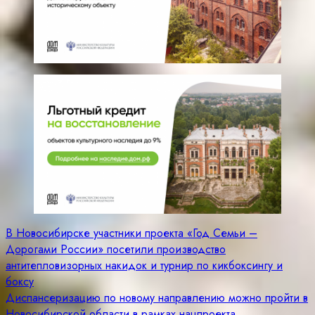
Навигация
В Новосибирске участники проекта «Год Семьи –
Дорогами России» посетили производство
по
антитепловизорных накидок и турнир по кикбоксингу и
записям
боксу
Диспансеризацию по новому направлению можно пройти в
Новосибирской области в рамках нацпроекта