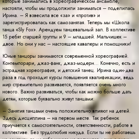
которые занимались в хореографическом ансамбле,
настояли, чтобы мы продолжили заниматься – поделилась
Ирина. – Я взвесила все «за» и «против» и
зарегистрировалась как самозанятая. Теперь мы «Школа
танца «Sly Fox». Арендуем танцевальный зал. В коллективе
15 ребят старшей группы и 9 – младшей. Мальчишек –
двое. Но они у нас – настоящие кавалеры и помощники!
Юные танцоры занимаются современной хореографией.
Контемпорари, джаз-фанк, джаз-модерн… Конечно, есть и
эстрадная хореография, и детский танец. Ирина один-два
раза в год проходит курсы повышения квалификации, ведь
мир стремительно развивается, появляется очень много
нового. Важно развиваться, чтобы как можно больше дать
детям, которые буквально живут танцами:
– Занятия танцами очень положительно влияют на детей.
Здесь дисциплина – на первом месте. Так ребенок
приучается к самостоятельности, ответственности, работе в
коллективе. Без трудолюбия никуда. Если ты не работаешь