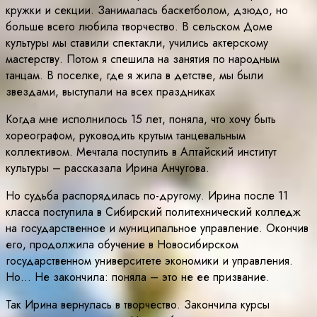
кружки и секции. Занималась баскетболом, дзюдо, но
больше всего любила творчество. В сельском Доме
культуры мы ставили спектакли, учились актерскому
мастерству. Потом я спешила на занятия по народным
танцам. В поселке, где я жила в детстве, мы были
звездами, выступали на всех праздниках
Когда мне исполнилось 15 лет, поняла, что хочу быть
хореографом, руководить крутым танцевальным
коллективом. Мечтала поступить в Алтайский институт
культуры – рассказала Ирина Анчугова.
Но судьба распорядилась по-другому. Ирина после 11
класса поступила в Сибирский политехнический колледж
на государственное и муниципальное управление. Окончив
его, продолжила обучение в Новосибирском
государственном университете экономики и управления.
Но… Не закончила: поняла – это не ее призвание.
Так Ирина вернулась в творчество. Закончила курсы