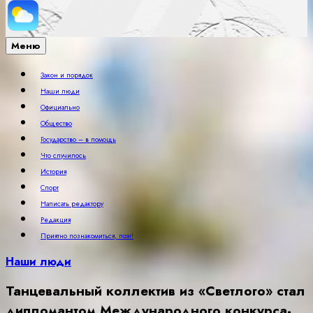
Меню
Закон и порядок
Наши люди
Официально
Общество
Государство – в помощь
Что случилось
История
Спорт
Написать редактору
Редакция
Приятно познакомиться, поэт!
Наши люди
Танцевальный коллектив из «Светлого» стал
дипломантом Международного конкурса-