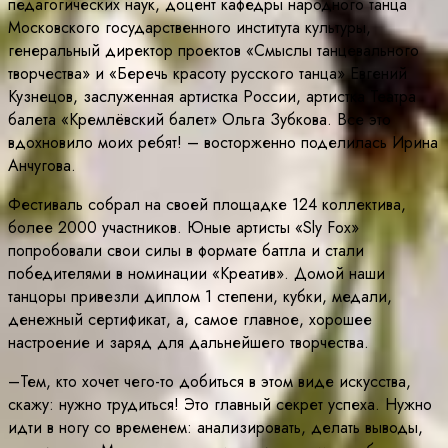
педагогических наук, доцент кафедры народного танца
Московского государственного института культуры,
генеральный директор проектов «Смыслы танцевального
творчества» и «Беречь красоту русского танца» Евгений
Кузнецов, заслуженная артистка России, артистка Театра
балета «Кремлёвский балет» Ольга Зубкова. Все это
вдохновило моих ребят! – восторженно поделилась Ирина
Анчугова.
Фестиваль собрал на своей площадке 124 коллектива,
более 2000 участников. Юные артисты «Sly Fox»
попробовали свои силы в формате баттла и стали
победителями в номинации «Креатив». Домой наши
танцоры привезли диплом 1 степени, кубки, медали,
денежный сертификат, а, самое главное, хорошее
настроение и заряд для дальнейшего творчества.
–Тем, кто хочет чего-то добиться в этом виде искусства,
скажу: нужно трудиться! Это главный секрет успеха. Нужно
идти в ногу со временем: анализировать, делать выводы,