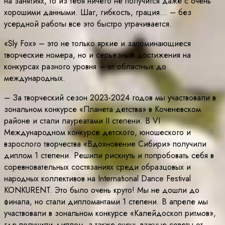
на занятиях, то из тебя ничего не получится даже с очень
хорошими данными. Шаг, гибкость, грация… – без
усердной работы все это быстро утрачивается.
«Sly Fox» – это не только яркие и запоминающиеся
творческие номера, но и серьезные достижения на
конкурсах разного уровня – от областных до
международных.
– За творческий сезон 2023-2024 годов мы участвовали в
зональном конкурсе «Планета детства» в Коченевском
районе и стали лауреатами II степени. В VI
Международном конкурсе детского, юношеского и
взрослого творчества «Вдохновение Сибири» получили
диплом 1 степени. Решили рискнуть и попробовать себя в
соревновательных состязаниях среди образцовых и
народных коллективов на International Dance Festival
KONKURENT. Это было очень круто! Мы не дошли до
финала, но стали дипломантами 1 степени. В апреле мы
участвовали в зональном конкурсе «Калейдоскоп ритмов»,
где получили диплом, а также очень важные советы от