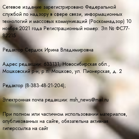
Сетевое издание зарегистрировано Федеральной
службой по надзору в сфере связи, информационных
технологий и массовых коммуникаций (Роскомнадзор) 10
ноября 2021 года Регистрационный номер: Эл № ФС77-
82215
Редактор Сердюк Ирина Владимировна
Адрес редакции: 633131, Новосибирская обл.,
Мошковский р-н, р.п. Мошково, ул. Пионерская, д. 2
Редактор (8-383-48-21-204);
Электронная почта редакции: msh_news@mail.ru
При полном или частичном использовании материалов,
опубликованных на сайте, обязательна активная
гиперссылка на сайт