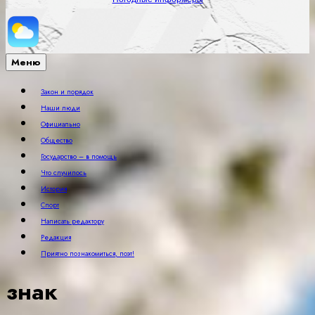
Меню
Закон и порядок
Наши люди
Официально
Общество
Государство – в помощь
Что случилось
История
Спорт
Написать редактору
Редакция
Приятно познакомиться, поэт!
знак