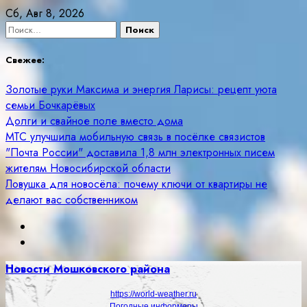
Skip
Сб, Авг 8, 2026
to
Найти:
content
Свежее:
Золотые руки Максима и энергия Ларисы: рецепт уюта
семьи Бочкарёвых
Долги и свайное поле вместо дома
МТС улучшила мобильную связь в посёлке связистов
"Почта России" доставила 1,8 млн электронных писем
жителям Новосибирской области
Ловушка для новосёла: почему ключи от квартиры не
делают вас собственником
Новости Мошковского района
https://world-weather.ru
Погодные информеры