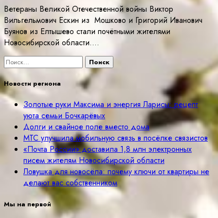
Ветераны Великой Отечественной войны Виктор
Вильгельмович Ескин из Мошково и Григорий Иванович
Буянов из Елтышево стали почётными жителями
Новосибирской области.…
Найти:
Новости региона
Золотые руки Максима и энергия Ларисы: рецепт
уюта семьи Бочкарёвых
Долги и свайное поле вместо дома
МТС улучшила мобильную связь в посёлке связистов
«Почта России» доставила 1,8 млн электронных
писем жителям Новосибирской области
Ловушка для новосёла: почему ключи от квартиры не
делают вас собственником
Мы на первой