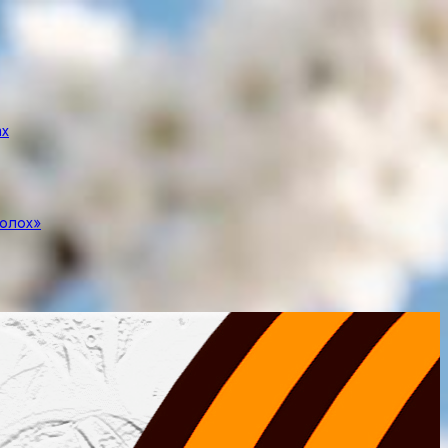
ах
полох»