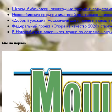
Школы, библиотеки, пешеходные тротуары: представи
Новосибирских предпринимателей приглашают принять
«Добрый урожай»: мошковчане могут привезти овощи 
Федеральный проект «Опора на качество 2026» старту
В Новосибирске завершился турнир по современному 
Мы на первой