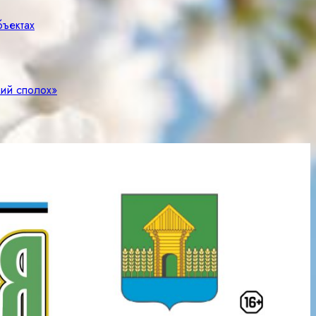
бъектах
чий сполох»