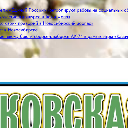
тели «Единой России» контролируют работы на социальных о
 участие в конкурсе «Люди дела»
со своих подворий в Новосибирский зоопарк
ет в Новосибирске
мечевому бою и сборке-разборке АК-74 в рамках игры «Каза