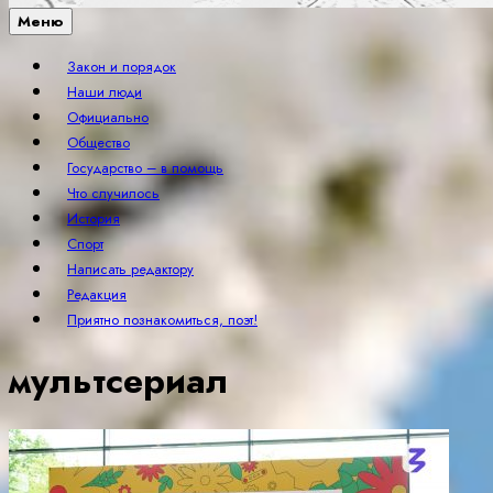
Меню
Закон и порядок
Наши люди
Официально
Общество
Государство – в помощь
Что случилось
История
Спорт
Написать редактору
Редакция
Приятно познакомиться, поэт!
мультсериал