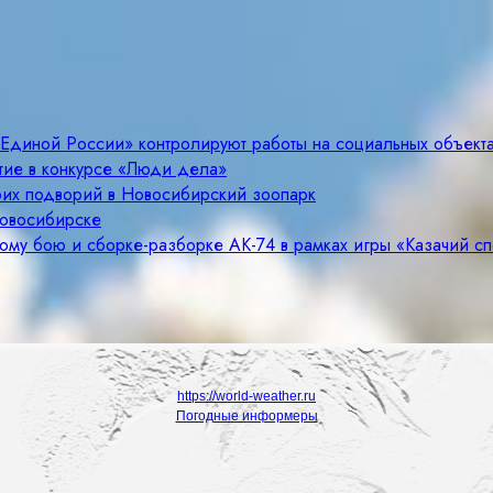
«Единой России» контролируют работы на социальных объект
тие в конкурсе «Люди дела»
оих подворий в Новосибирский зоопарк
Новосибирске
ому бою и сборке-разборке АК-74 в рамках игры «Казачий с
https://world-weather.ru
Погодные информеры