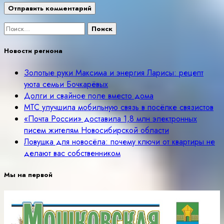
Найти:
Новости региона
Золотые руки Максима и энергия Ларисы: рецепт
уюта семьи Бочкарёвых
Долги и свайное поле вместо дома
МТС улучшила мобильную связь в посёлке связистов
«Почта России» доставила 1,8 млн электронных
писем жителям Новосибирской области
Ловушка для новосёла: почему ключи от квартиры не
делают вас собственником
Мы на первой