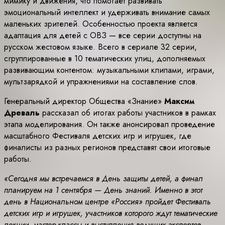
мимику и движения, что помогает развивать
эмоциональный интеллект и удерживать внимание самых
маленьких зрителей. Особенностью проекта является
адаптация для детей с ОВЗ — все серии доступны на
русском жестовом языке. Всего в сериале 32 серии,
сгруппированные в 10 тематических улиц, дополняемых
развивающим контентом: музыкальными клипами, играми,
мультзарядкой и упражнениями на составление слов.
Генеральный директор Общества «Знание»
Максим
Древаль
рассказал об итогах работы участников в рамках
этапа моделирования. Он также анонсировал проведение
масштабного Фестиваля детских игр и игрушек, где
финалисты из разных регионов представят свои итоговые
работы.
«Сегодня мы встречаемся в День защиты детей, а финал
планируем на 1 сентября — День знаний. Именно в этот
день в Национальном центре «Россия» пройдет Фестиваль
детских игр и игрушек, участников которого ждут тематические
лекции, мастер-классы и выступления ведущих экспертов.