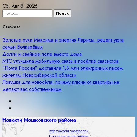
Skip
Сб, Авг 8, 2026
to
Найти:
content
Свежее:
Золотые руки Максима и энергия Ларисы: рецепт уюта
семьи Бочкарёвых
Долги и свайное поле вместо дома
МТС улучшила мобильную связь в посёлке связистов
"Почта России" доставила 1,8 млн электронных писем
жителям Новосибирской области
Ловушка для новосёла: почему ключи от квартиры не
делают вас собственником
Новости Мошковского района
https://world-weather.ru
Погодные информеры