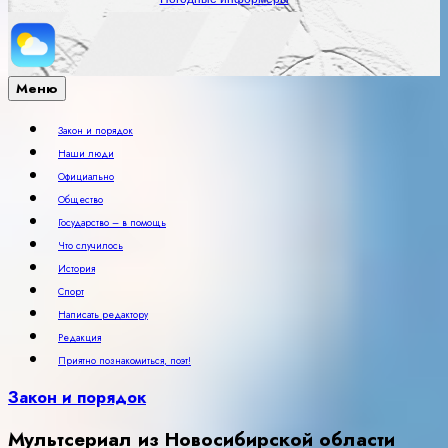
Меню
Закон и порядок
Наши люди
Официально
Общество
Государство – в помощь
Что случилось
История
Спорт
Написать редактору
Редакция
Приятно познакомиться, поэт!
Закон и порядок
Мультсериал из Новосибирской области