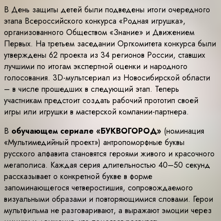
В День защиты детей были подведены итоги очередного
этапа Всероссийского конкурса «Родная игрушка»,
организованного Обществом «Знание» и Движением
Первых. На третьем заседании Оргкомитета конкурса были
утверждены 62 проекта из 34 регионов России, ставших
лучшими по итогам экспертной оценки и народного
голосования. 3D-мультсериал из Новосибирской области
– в числе прошедших в следующий этап. Теперь
участникам предстоит создать рабочий прототип своей
игры или игрушки в мастерской компании-партнера.
В
обучающем сериале
«БУКВОГОРОД»
(номинация
«Мультимедийный проект») антропоморфные буквы
русского алфавита становятся героями живого и красочного
мегаполиса. Каждая серия длительностью 40–50 секунд
рассказывает о конкретной букве в форме
запоминающегося четверостишия, сопровождаемого
визуальными образами и повторяющимися словами. Герои
мультфильма не разговаривают, а выражают эмоции через