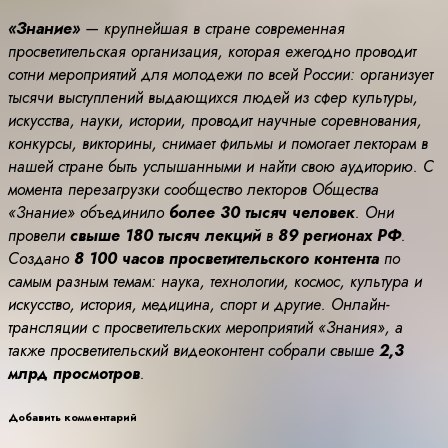
«Знание»
— крупнейшая в стране современная
просветительская организация, которая ежегодно проводит
сотни мероприятий для молодежи по всей России: организует
тысячи выступлений выдающихся людей из сфер культуры,
искусства, науки, истории, проводит научные соревнования,
конкурсы, викторины, снимает фильмы и помогает лекторам в
нашей стране быть услышанными и найти свою аудиторию. С
момента перезагрузки сообщество лекторов Общества
«Знание» объединило
более 30 тысяч человек
. Они
провели
свыше 180 тысяч лекций
в
89 регионах РФ
.
Создано
8 100 часов просветительского контента
по
самым разным темам: наука, технологии, космос, культура и
искусство, история, медицина, спорт и другие. Онлайн-
трансляции с просветительских мероприятий «Знания», а
также просветительский видеоконтент собрали свыше
2,3
млрд просмотров
.
Добавить комментарий