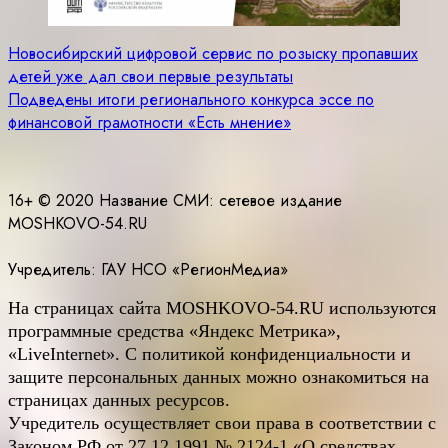
Навигация
Новосибирский цифровой сервис по розыску пропавших
детей уже дал свои первые результаты
по
Подведены итоги регионального конкурса эссе по
записям
финансовой грамотности «Есть мнение»
16+ © 2020 Название СМИ: cетевое издание
MOSHKOVO-54.RU
Учредитель: ГАУ НСО «РегионМедиа»
На страницах сайта
MOSHKOVO
-54.
RU
используются
программные средства «Яндекс Метрика»,
«LiveInternet». С политикой конфиденциальности и
защите персональных данных можно ознакомиться на
страницах данных ресурсов.
Учредитель осуществляет свои права в соответствии с
Законом РФ от 27.12.1991 № 2124-1 «О средствах