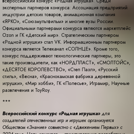
всероссийский конкурс «Родная игрушка». Среди
экспертных партнеров конкурса: Ассоциация предприятий
индустрии детских товаров, анимационная компания
«ЯРКО», «Союзмультфильм» и многие вузы России.
Официальными партнерами конкурса являются маркетплейс
Ozon и ГК «Детский мир». Стратегическим партнером
«Родной игрушки» стал VK. Информационным партнером
конкурса является Телеканал «СОЛНЦЕ». Кроме того,
конкурс поддерживают технологические партнеры, это
такие производители, как «НОРДПЛАСТ», «СМОЛТОЙС»,
«ДЕСЯТОЕ КОРОЛЕВСТВО», «Степ Пазл», «Русский
стиль», «Весна», «Краснокамская фабрика деревянной
игрушки», «Мир хобби», ГК «Полесье», Играмир, Научные
развлечения и ToyRoy.
***
Всероссийский конкурс «Родная игрушка»
для
создателей отечественных игр и игрушек организуется
Обществом «Знание» совместно с «Движением Первых» с