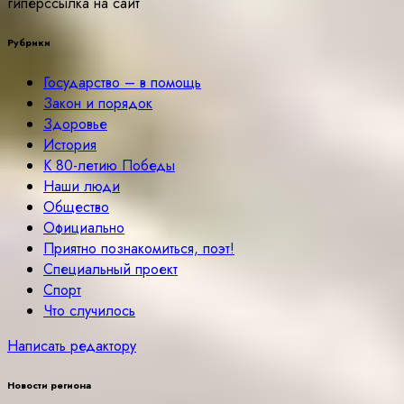
гиперссылка на сайт
Рубрики
Государство – в помощь
Закон и порядок
Здоровье
История
К 80-летию Победы
Наши люди
Общество
Официально
Приятно познакомиться, поэт!
Специальный проект
Спорт
Что случилось
Написать редактору
Новости региона