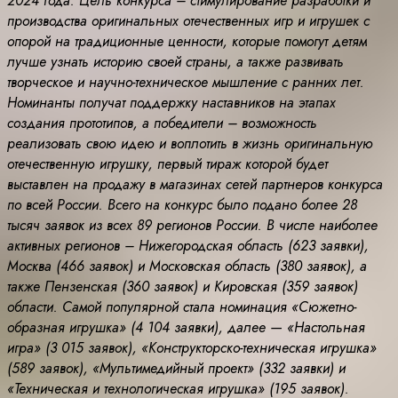
2024 года. Цель конкурса – стимулирование разработки и
производства оригинальных отечественных игр и игрушек с
опорой на традиционные ценности, которые помогут детям
лучше узнать историю своей страны, а также развивать
творческое и научно-техническое мышление с ранних лет.
Номинанты получат поддержку наставников на этапах
создания прототипов, а победители – возможность
реализовать свою идею и воплотить в жизнь оригинальную
отечественную игрушку, первый тираж которой будет
выставлен на продажу в магазинах сетей партнеров конкурса
по всей России. Всего на конкурс было подано более 28
тысяч заявок из всех 89 регионов России. В числе наиболее
активных регионов – Нижегородская область (623 заявки),
Москва (466 заявок) и Московская область (380 заявок), а
также Пензенская (360 заявок) и Кировская (359 заявок)
области. Самой популярной стала номинация «Сюжетно-
образная игрушка» (4 104 заявки), далее — «Настольная
игра» (3 015 заявок), «Конструкторско-техническая игрушка»
(589 заявок), «Мультимедийный проект» (332 заявки) и
«Техническая и технологическая игрушка» (195 заявок).