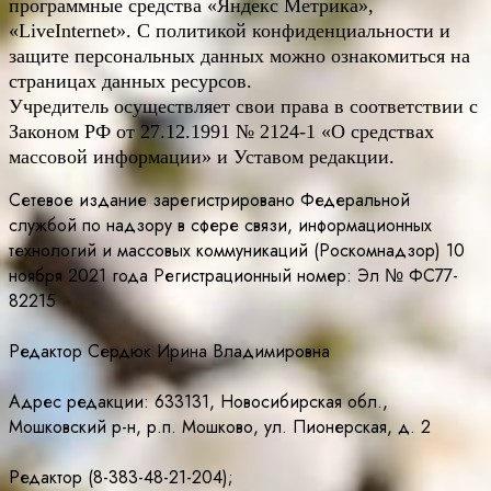
программные средства «Яндекс Метрика»,
«LiveInternet». С политикой конфиденциальности и
защите персональных данных можно ознакомиться на
страницах данных ресурсов.
Учредитель осуществляет свои права в соответствии с
Законом РФ от 27.12.1991 № 2124-1 «О средствах
массовой информации» и Уставом редакции.
Сетевое издание зарегистрировано Федеральной
службой по надзору в сфере связи, информационных
технологий и массовых коммуникаций (Роскомнадзор) 10
ноября 2021 года Регистрационный номер: Эл № ФС77-
82215
Редактор Сердюк Ирина Владимировна
Адрес редакции: 633131, Новосибирская обл.,
Мошковский р-н, р.п. Мошково, ул. Пионерская, д. 2
Редактор (8-383-48-21-204);