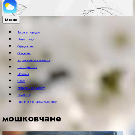
Меню
Закон и порядок
Наши люди
Официально
Общество
Государство – в помощь
Что случилось
История
Спорт
Написать редактору
Редакция
Приятно познакомиться, поэт!
мошковчане