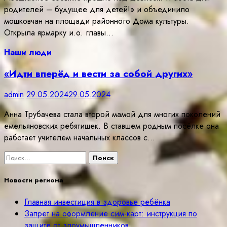
родителей – будущее для детей!» и объединило
мошковчан на площади районного Дома культуры.
Открыла ярмарку и.о. главы…
Наши люди
«Идти вперёд и вести за собой других»
admin
29.05.2024
29.05.2024
Анна Трубачева стала второй мамой для многих поколений
емельяновских ребятишек. В ставшем родным посёлке она
работает учителем начальных классов с…
Найти:
Новости региона
Главная инвестиция в здоровье ребёнка
Запрет на оформление сим-карт: инструкция по
защите от злоумышленников