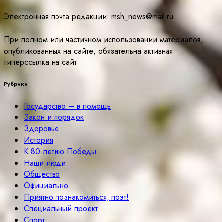
Электронная почта редакции: msh_news@mail.ru
При полном или частичном использовании материалов,
опубликованных на сайте, обязательна активная
гиперссылка на сайт
Рубрики
Государство – в помощь
Закон и порядок
Здоровье
История
К 80-летию Победы
Наши люди
Общество
Официально
Приятно познакомиться, поэт!
Специальный проект
Спорт