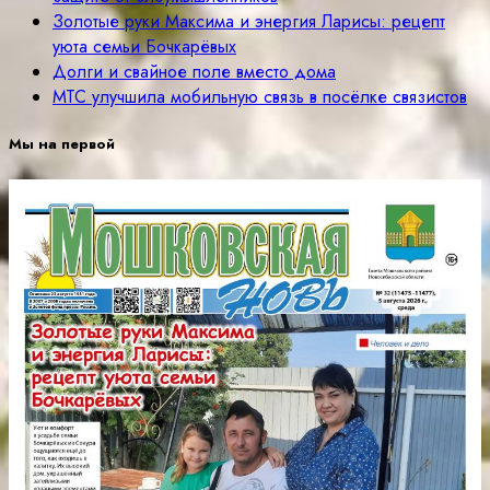
Золотые руки Максима и энергия Ларисы: рецепт
уюта семьи Бочкарёвых
Долги и свайное поле вместо дома
МТС улучшила мобильную связь в посёлке связистов
Мы на первой