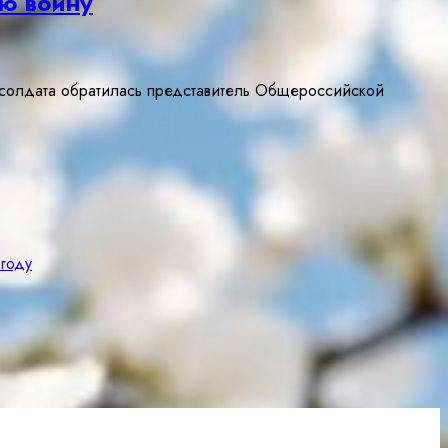
ую войну
 солдата обратилась представитель Общероссийской
 году