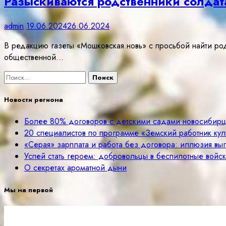
Разыскиваются родственники солдат
admin
19.06.2024
26.06.2024
В редакцию газеты «Мошковская новь» с просьбой найти ро
общественной…
Найти:
Новости региона
Более 80% договоров с детскими садами новосибир
20 специалистов по программе «Земский работник куль
«Серая» зарплата и работа без договора: иллюзия вы
Успей стать героем: добровольцы в беспилотные войск
О секретах ароматной дыни
Мы на первой