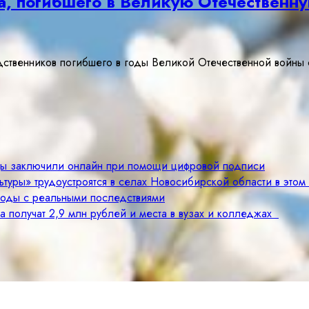
а, погибшего в Великую Отечественн
дственников погибшего в годы Великой Отечественной войны
цы заключили онлайн при помощи цифровой подписи
туры» трудоустроятся в селах Новосибирской области в этом
годы с реальными последствиями
а получат 2,9 млн рублей и места в вузах и колледжах