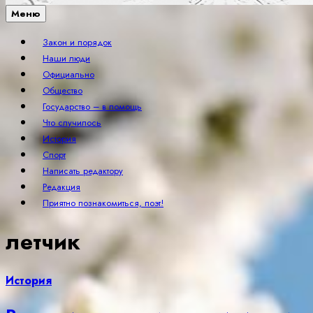
Меню
Закон и порядок
Наши люди
Официально
Общество
Государство – в помощь
Что случилось
История
Спорт
Написать редактору
Редакция
Приятно познакомиться, поэт!
летчик
История