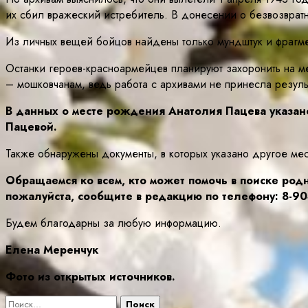
их сбил вражеский истребитель. В донесении о безвозвратн
Из личных вещей бойцов найдены только мундштук и фрагмен
Останки героев-красноармейцев планируют захоронить на м
– мошковчанам, ведь работа с архивами не принесла резуль
В данных о месте рождения Анатолия Пацева указано
Пацевой.
Также обнаружены документы, в которых указано другое ме
Обращаемся ко всем, кто может помочь в поиске родн
пожалуйста, сообщите в редакцию по телефону: 8-903
Будем благодарны за любую информацию.
Елена Меренчук
Фото из открытых источников.
Найти: