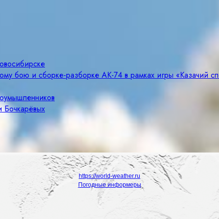
Новосибирске
ому бою и сборке-разборке АК-74 в рамках игры «Казачий с
злоумышленников
и Бочкарёвых
https://world-weather.ru
Погодные информеры