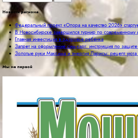
Новости региона
Федеральный проект «Опора на качество 2026» старту
В Новосибирске завершился турнир по современному 
Главная инвестиция в здоровье ребёнка
Запрет на оформление сим-карт: инструкция по защит
Золотые руки Максима и энергия Ларисы: рецепт уюта
Мы на первой