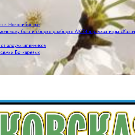
ет в Новосибирске
мечевому бою и сборке-разборке АК-74 в рамках игры «Каза
е от злоумышленников
 семьи Бочкарёвых