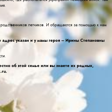
ния.
 родственников летчиков. И обращаются за помощью к нам
е адрес указан и у мамы героя – Ирины Степановны
сти.
стно об этой семье или вы знаете их родных,
.ru.