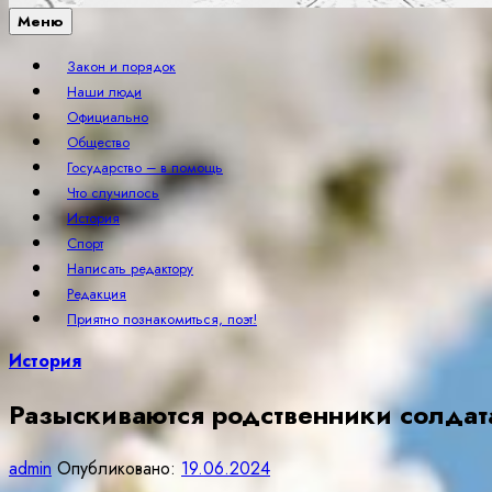
Меню
Закон и порядок
Наши люди
Официально
Общество
Государство – в помощь
Что случилось
История
Спорт
Написать редактору
Редакция
Приятно познакомиться, поэт!
История
Разыскиваются родственники солдат
admin
Опубликовано:
19.06.2024