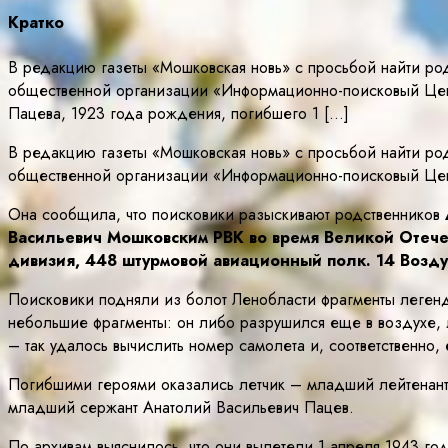
Кратко
В редакцию газеты «Мошковская новь» с просьбой найти ро
общественной организации «Информационно-поисковый Цент
Пацева, 1923 года рождения, погибшего 1 […]
В редакцию газеты «Мошковская новь» с просьбой найти ро
общественной организации «Информационно-поисковый Цен
Она сообщила, что поисковики разыскивают родственников
Васильевич Мошковским РВК во время Великой Отече
дивизия, 448 штурмовой авиационный полк. 14 Возд
Поисковики подняли из болот Ленобласти фрагменты легенд
небольшие фрагменты: он либо разрушился еще в воздухе, 
– так удалось вычислить номер самолета и, соответственно, 
Погибшими героями оказались летчик – младший лейтенант
младший сержант Анатолий Васильевич Пацев.
По архивам выяснилось, что они вылетели 1 апреля 1943 г