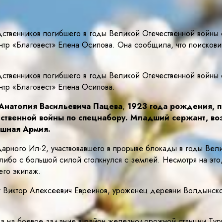
дственников погибшего в годы Великой Отечественной войны
р «Благовест» Елена Осипова. Она сообщила, что поискови
дственников погибшего в годы Великой Отечественной войны
тр «Благовест» Елена Осипова.
Анатолия Васильевича Пацева
,
1923 года рождения, п
ственной войны по спецнабору. Младший сержант, во
ушная Армия.
арного Ил-2, участвовавшего в прорыве блокады в годы Вели
либо с большой силой столкнулся с землей. Несмотря на это
его экипаж.
 Виктор Алексеевич Евреинов, уроженец деревни Волдынско
ода на боевое задание в район железнодорожной станции Тур