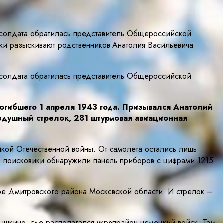
 солдата обратилась представитель Общероссийской
ки разыскивают родственников Анатолия Васильевича
 солдата обратилась представитель Общероссийской
огибшего 1 апреля 1943 года. Призывался Анатолий
здушный стрелок, 281 штурмовая авиационная
кой Отечественной войны. От самолета остались лишь
, поисковики обнаружили панель приборов с цифрами 1215
е Дмитровского района Московской области. И стрелок –
ышкино, где располагался укрепрайон немецкий войск. Там