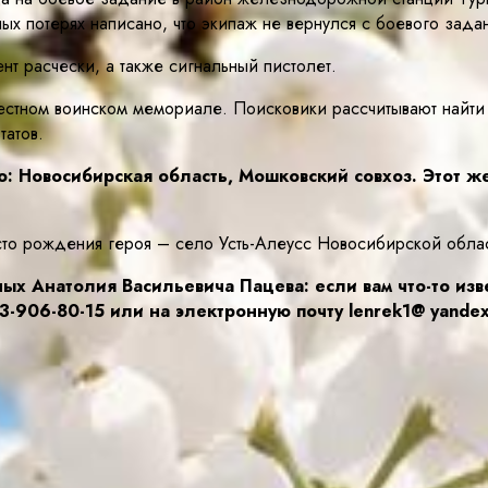
ых потерях написано, что экипаж не вернулся с боевого зада
т расчески, а также сигнальный пистолет.
естном воинском мемориале. Поисковики рассчитывают найти
татов.
: Новосибирская область, Мошковский совхоз. Этот ж
сто рождения героя – село Усть-Алеусс Новосибирской обла
ых Анатолия Васильевича Пацева: если вам что-то изве
-906-80-15 или на электронную почту lenrek1@ yandex