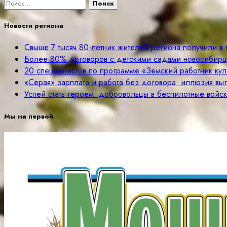
Найти:
Новости региона
Свыше 7 тысяч 80-летних жителей региона получили в
Более 80% договоров с детскими садами новосибир
20 специалистов по программе «Земский работник куль
«Серая» зарплата и работа без договора: иллюзия вы
Успей стать героем: добровольцы в беспилотные войск
Мы на первой