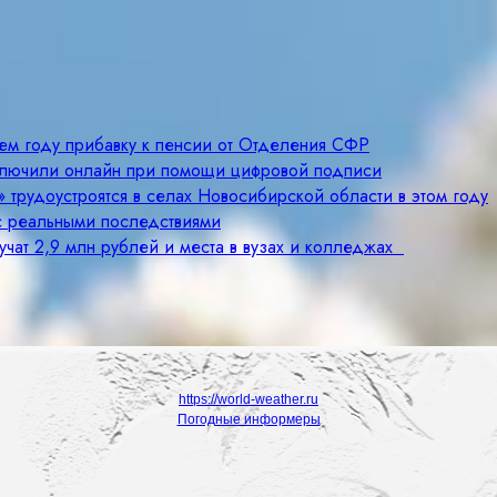
щем году прибавку к пенсии от Отделения СФР
ключили онлайн при помощи цифровой подписи
 трудоустроятся в селах Новосибирской области в этом году
с реальными последствиями
учат 2,9 млн рублей и места в вузах и колледжах
https://world-weather.ru
Погодные информеры