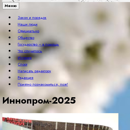
Меню
Закон и порядок
Наши люди
Официально
Общество
Государство – в помощь
Что случилось
История
Спорт
Написать редактору
Редакция
Приятно познакомиться, поэт!
Иннопром-2025