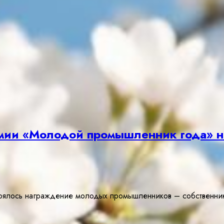
мии «Молодой промышленник года» н
лось награждение молодых промышленников – собственнико