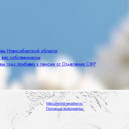
лям Новосибирской области
 вас собственником
щем году прибавку к пенсии от Отделения СФР
https://world-weather.ru
Погодные информеры