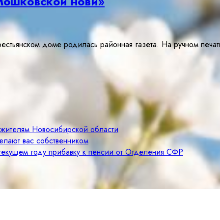
Мошковской нови»
 крестьянском доме родилась районная газета. На ручном пе
м жителям Новосибирской области
елают вас собственником
 текущем году прибавку к пенсии от Отделения СФР