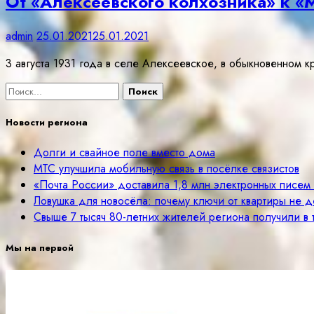
От «Алексеевского колхозника» к «
admin
25.01.2021
25.01.2021
3 августа 1931 года в селе Алексеевское, в обыкновенном
Найти:
Новости региона
Долги и свайное поле вместо дома
МТС улучшила мобильную связь в посёлке связистов
«Почта России» доставила 1,8 млн электронных писе
Ловушка для новосёла: почему ключи от квартиры не д
Свыше 7 тысяч 80-летних жителей региона получили в
Мы на первой