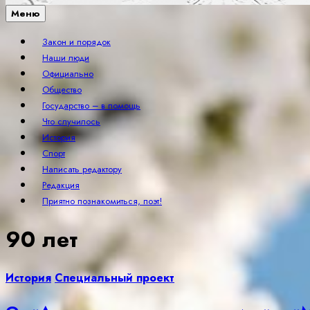
Меню
Закон и порядок
Наши люди
Официально
Общество
Государство – в помощь
Что случилось
История
Спорт
Написать редактору
Редакция
Приятно познакомиться, поэт!
90 лет
История
Специальный проект