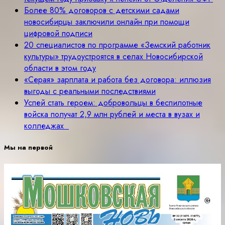
Более 80% договоров с детскими садами
новосибирцы заключили онлайн при помощи
цифровой подписи
20 специалистов по программе «Земский работник
культуры» трудоустроятся в селах Новосибирской
области в этом году
«Серая» зарплата и работа без договора: иллюзия
выгоды с реальными последствиями
Успей стать героем: добровольцы в беспилотные
войска получат 2,9 млн рублей и места в вузах и
колледжах
Мы на первой