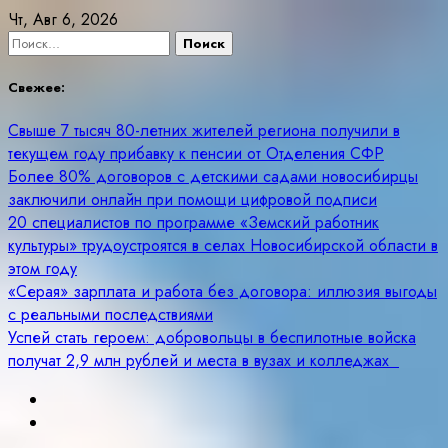
Skip
Чт, Авг 6, 2026
to
Найти:
content
Свежее:
Свыше 7 тысяч 80-летних жителей региона получили в
текущем году прибавку к пенсии от Отделения СФР
Более 80% договоров с детскими садами новосибирцы
заключили онлайн при помощи цифровой подписи
20 специалистов по программе «Земский работник
культуры» трудоустроятся в селах Новосибирской области в
этом году
«Серая» зарплата и работа без договора: иллюзия выгоды
с реальными последствиями
Успей стать героем: добровольцы в беспилотные войска
получат 2,9 млн рублей и места в вузах и колледжах