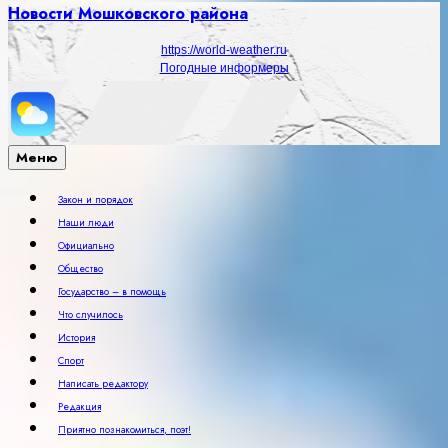
Новости Мошковского района
https://world-weather.ru
Погодные информеры
Меню
Закон и порядок
Наши люди
Официально
Общество
Государство – в помощь
Что случилось
История
Спорт
Написать редактору
Редакция
Приятно познакомиться, поэт!