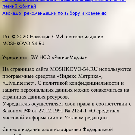
Навигация
летний юбилей
по
Авокадо: рекомендации по выбору и хранению
записям
16+ © 2020 Название СМИ: cетевое издание
MOSHKOVO-54.RU
Учредитель: ГАУ НСО «РегионМедиа»
На страницах сайта
MOSHKOVO
-54.
RU
используются
программные средства «Яндекс Метрика»,
«LiveInternet». С политикой конфиденциальности и
защите персональных данных можно ознакомиться на
страницах данных ресурсов.
Учредитель осуществляет свои права в соответствии с
Законом РФ от 27.12.1991 № 2124-1 «О средствах
массовой информации» и Уставом редакции.
Сетевое издание зарегистрировано Федеральной