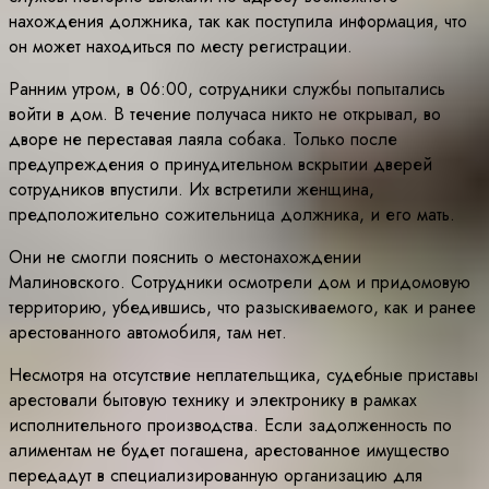
нахождения должника, так как поступила информация, что
он может находиться по месту регистрации.
Ранним утром, в 06:00, сотрудники службы попытались
войти в дом. В течение получаса никто не открывал, во
дворе не переставая лаяла собака. Только после
предупреждения о принудительном вскрытии дверей
сотрудников впустили. Их встретили женщина,
предположительно сожительница должника, и его мать.
Они не смогли пояснить о местонахождении
Малиновского. Сотрудники осмотрели дом и придомовую
территорию, убедившись, что разыскиваемого, как и ранее
арестованного автомобиля, там нет.
Несмотря на отсутствие неплательщика, судебные приставы
арестовали бытовую технику и электронику в рамках
исполнительного производства. Если задолженность по
алиментам не будет погашена, арестованное имущество
передадут в специализированную организацию для