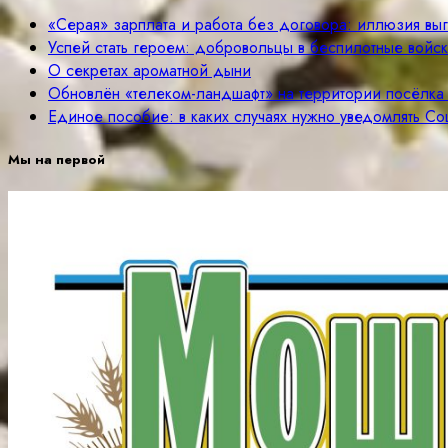
«Серая» зарплата и работа без договора: иллюзия вы
Успей стать героем: добровольцы в беспилотные войск
О секретах ароматной дыни
Обновлён «телеком-ландшафт» на территории посёлка
Единое пособие: в каких случаях нужно уведомлять С
Мы на первой