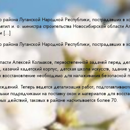
о района Луганской Народной Республики, пострадавших в х
метил и. о. министра строительства Новосибирской области 
и […]
о района Луганской Народной Республики, пострадавших в х
области Алексей Колмаков, первостепенной задачей перед д
 казачий кадетский корпус, детская школа искусств, здание
Их восстановление необходимо для налаживания безопасной 
ждений. Теперь ведется детализация работ, подготавливают
ыми подрядчиками на поставку окон и материалов для восста
х действий, таковых в районе насчитывается более 70.