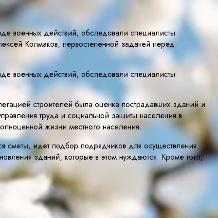
оде военных действий, обследовали специалисты
Алексей Колмаков, первостепенной задачей перед
оде военных действий, обследовали специалисты
елегацией строителей была оценка пострадавших зданий и
 управления труда и социальной защиты населения в
полноценной жизни местного населения.
ся сметы, идет подбор подрядчиков для осуществления
новления зданий, которые в этом нуждаются. Кроме того,