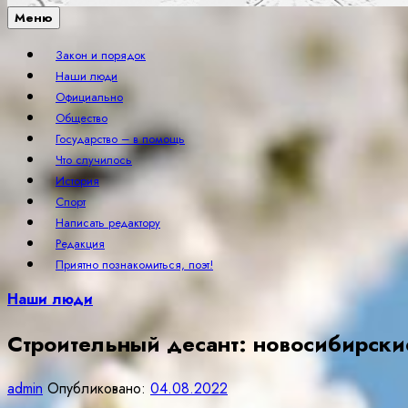
Меню
Закон и порядок
Наши люди
Официально
Общество
Государство – в помощь
Что случилось
История
Спорт
Написать редактору
Редакция
Приятно познакомиться, поэт!
Наши люди
Строительный десант: новосибирски
admin
Опубликовано:
04.08.2022