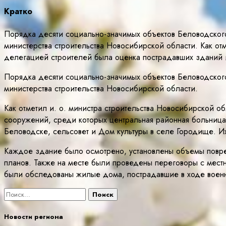
Кратко
Порядка десяти социально-значимых объектов Беловодског
министерства строительства Новосибирской области. Как от
делегацией строителей была оценка пострадавших зданий 
Порядка десяти социально-значимых объектов Беловодског
министерства строительства Новосибирской области.
Как отметил и. о. министра строительства Новосибирской 
сооружений, среди которых центральная районная больница,
Беловодске, сельсовет и Дом культуры в селе Городище. 
Каждое здание было осмотрено, установлены объемы повре
планов. Также на месте были проведены переговоры с местн
были обследованы жилые дома, пострадавшие в ходе военны
Найти:
Новости региона