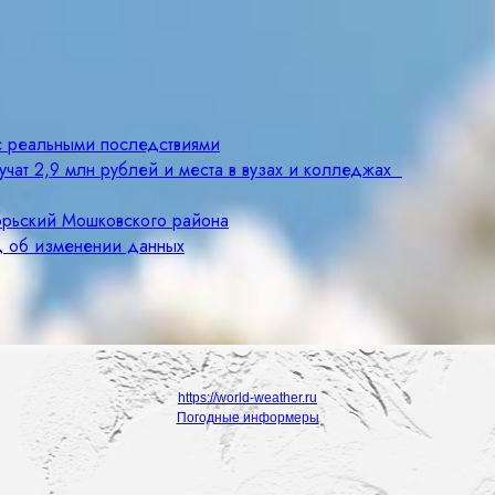
с реальными последствиями
учат 2,9 млн рублей и места в вузах и колледжах
брьский Мошковского района
д об изменении данных
https://world-weather.ru
Погодные информеры