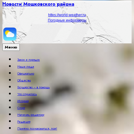
Новости Мошковского района
https://world-weather.ru
Погодные информеры
Меню
Закон и порядок
Наши люди
Официально
Общество
Государство – в помощь
Что случилось
История
Спорт
Написать редактору
Редакция
Приятно познакомиться, поэт!