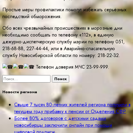
Простые меры профилактики помогут избежать серьёзных
последствий обморожения.
Обо всех чрезвычайных происшествиях в морозные дни
необходимо сообщать по телефону «112», в единую
дежурно-диспетчерскую службу мэрии по телефону 051,
218-68-88, 227-44-44, или в Аварийно-спасательную
службу Новосибирской области по номеру: 218-22-32.
Телефон доверия МЧС 23-99-999.
Найти:
Новости региона
Свыше 7 тысяч 80-летних жителей региона получили в
текущем году прибавку к пенсии от Отделения СФР
Более 80% договоров с детскими садами
новосибирцы заключили онлайн при помощи
цифровой подписи