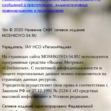
записям
сообщений о преступлениях, административных
правонарушениях и происшествиях
16+ © 2020 Название СМИ: cетевое издание
MOSHKOVO-54.RU
Учредитель: ГАУ НСО «РегионМедиа»
На страницах сайта
MOSHKOVO
-54.
RU
используются
программные средства «Яндекс Метрика»,
«LiveInternet». С политикой конфиденциальности и
защите персональных данных можно ознакомиться на
страницах данных ресурсов.
Учредитель осуществляет свои права в соответствии с
Законом РФ от 27.12.1991 № 2124-1 «О средствах
массовой информации» и Уставом редакции.
Сетевое издание зарегистрировано Федеральной