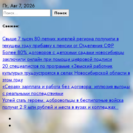
Skip
Пт, Авг 7, 2026
to
Найти:
content
Свежее:
Свыше 7 тысяч 80-летних жителей региона получили в
текущем году прибавку к пенсии от Отделения СФР
Более 80% договоров с детскими садами новосибирцы
заключили онлайн при помощи цифровой подписи
20 специалистов по программе «Земский работник
культуры» трудоустроятся в селах Новосибирской области в
этом году
«Серая» зарплата и работа без договора: иллюзия выгоды
с реальными последствиями
Успей стать героем: добровольцы в беспилотные войска
получат 2,9 млн рублей и места в вузах и колледжах