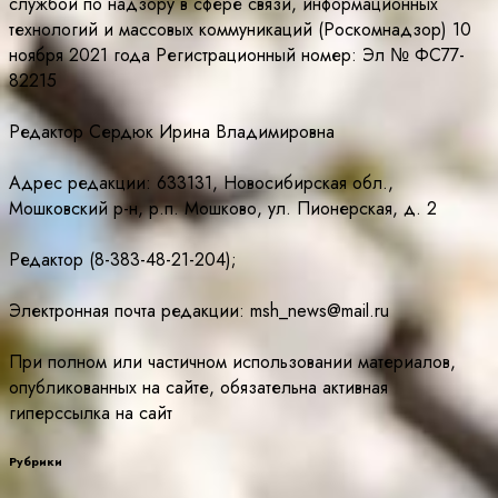
службой по надзору в сфере связи, информационных
технологий и массовых коммуникаций (Роскомнадзор) 10
ноября 2021 года Регистрационный номер: Эл № ФС77-
82215
Редактор Сердюк Ирина Владимировна
Адрес редакции: 633131, Новосибирская обл.,
Мошковский р-н, р.п. Мошково, ул. Пионерская, д. 2
Редактор (8-383-48-21-204);
Электронная почта редакции: msh_news@mail.ru
При полном или частичном использовании материалов,
опубликованных на сайте, обязательна активная
гиперссылка на сайт
Рубрики