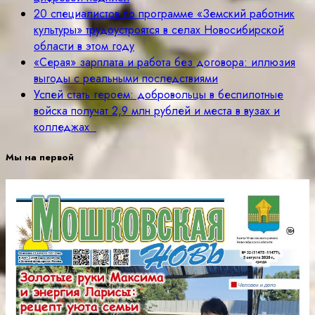
20 специалистов по программе «Земский работник
культуры» трудоустроятся в селах Новосибирской
области в этом году
«Серая» зарплата и работа без договора: иллюзия
выгоды с реальными последствиями
Успей стать героем: добровольцы в беспилотные
войска получат 2,9 млн рублей и места в вузах и
колледжах
Мы на первой