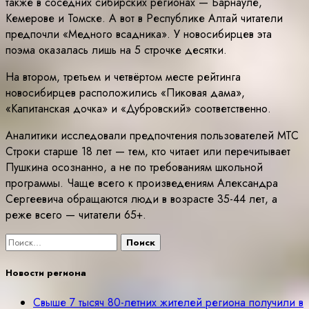
также в соседних сибирских регионах — Барнауле,
Кемерове и Томске. А вот в Республике Алтай читатели
предпочли «Медного всадника». У новосибирцев эта
поэма оказалась лишь на 5 строчке десятки.
На втором, третьем и четвёртом месте рейтинга
новосибирцев расположились «Пиковая дама»,
«Капитанская дочка» и «Дубровский» соответственно.
Аналитики исследовали предпочтения пользователей МТС
Строки старше 18 лет — тем, кто читает или перечитывает
Пушкина осознанно, а не по требованиям школьной
программы. Чаще всего к произведениям Александра
Сергеевича обращаются люди в возрасте 35-44 лет, а
реже всего — читатели 65+.
Найти:
Новости региона
Свыше 7 тысяч 80-летних жителей региона получили в