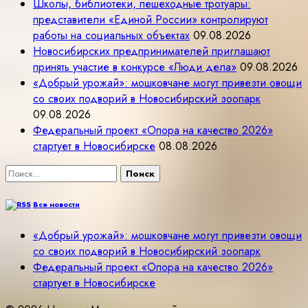
Школы, библиотеки, пешеходные тротуары:
представители «Единой России» контролируют
работы на социальных объектах
09.08.2026
Новосибирских предпринимателей приглашают
принять участие в конкурсе «Люди дела»
09.08.2026
«Добрый урожай»: мошковчане могут привезти овощи
со своих подворий в Новосибирский зоопарк
09.08.2026
Федеральный проект «Опора на качество 2026»
стартует в Новосибирске
08.08.2026
Найти:
Все новости
«Добрый урожай»: мошковчане могут привезти овощи
со своих подворий в Новосибирский зоопарк
Федеральный проект «Опора на качество 2026»
стартует в Новосибирске