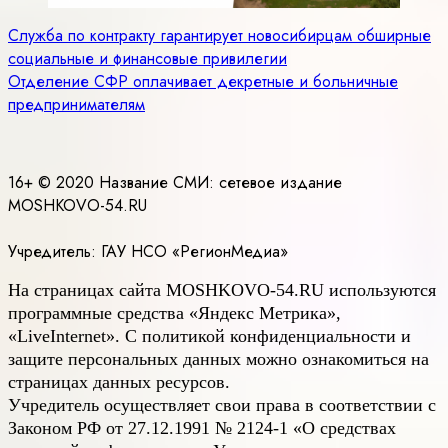
Навигация
Служба по контракту гарантирует новосибирцам обширные
социальные и финансовые привилегии
по
Отделение СФР оплачивает декретные и больничные
записям
предпринимателям
16+ © 2020 Название СМИ: cетевое издание
MOSHKOVO-54.RU
Учредитель: ГАУ НСО «РегионМедиа»
На страницах сайта
MOSHKOVO
-54.
RU
используются
программные средства «Яндекс Метрика»,
«LiveInternet». С политикой конфиденциальности и
защите персональных данных можно ознакомиться на
страницах данных ресурсов.
Учредитель осуществляет свои права в соответствии с
Законом РФ от 27.12.1991 № 2124-1 «О средствах