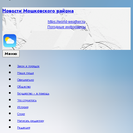
Новости Мошковского района
https://world-weather.ru
Погодные информеры
Меню
Закон и порядок
Наши люди
Официально
Общество
Государство – в помощь
Что случилось
История
Спорт
Написать редактору
Редакция