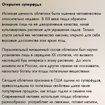
Открытие суперфуда
Истинная ценность облепихи была оценена человечеством
относительно недавно. В XIX веке люди обратили
внимание лишь на её декоративные качества, начав
культивировать растение для украшения садов. Только
спустя целый век человечество наконец открыло для себя
вкусовые достоинства этих ярких ягод.
Поразительный витаминный состав облепихи был научно
установлен лишь в середине XX столетия, что вызвало
настоящий бум интереса к этому растению. До этого
момента ни в России, ни в других странах не осознавали,
насколько богаты эти ягоды полезными веществами.
Сегодня облепиха признана в США одним из суперфудов,
превосходящим по полезным свойствам даже такие
популярные продукты, как ягоды годжи и семена чиа.
Современный человек использует плоды облепихи
разнообразно: употребляет их свежими, готовит напитки,