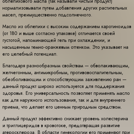
облепихового масла (так называли чистый продукт)
нормализовывали путем добавления других растительных
масел, преимущественно подсолнечного.
Масло из облепихи с высоким содержанием каротиноидов
(от 180 и выше согласно упаковке) отличается своей
густотой, напоминающей гель при охлаждении, и
насыщенным темно-оранжевым оттенком. Это указывает на
его целебный потенциал.
Благодаря разнообразным свойствам — обволакивающим,
желчегонным, антимикробным, противовоспалительным,
обезболивающим и способствующим заживлению ран —
данный продукт широко используется для поддержания
здоровья. Его универсальность позволяет применять масло
как для наружного использования, так и для внутреннего
приема, что делает его ценным природным средством.
Данный продукт эффективно снижает уровень холестерина
и триглицеридов в кровотоке, предотвращая развитие
атеросклероза. В области гинекологии его применяют при