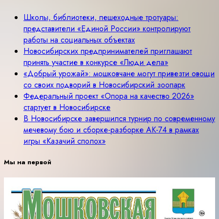
Школы, библиотеки, пешеходные тротуары:
представители «Единой России» контролируют
работы на социальных объектах
Новосибирских предпринимателей приглашают
принять участие в конкурсе «Люди дела»
«Добрый урожай»: мошковчане могут привезти овощи
со своих подворий в Новосибирский зоопарк
Федеральный проект «Опора на качество 2026»
стартует в Новосибирске
В Новосибирске завершился турнир по современному
мечевому бою и сборке-разборке АК-74 в рамках
игры «Казачий сполох»
Мы на первой