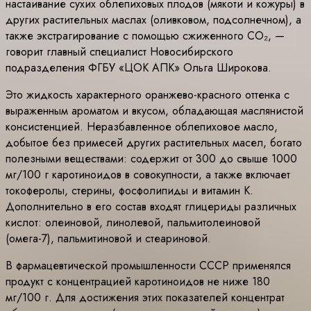
настаивание сухих облепиховых плодов (мякоти и кожуры) в
других растительных маслах (оливковом, подсолнечном), а
также экстрагирование с помощью сжиженного CO₂, —
говорит главный специалист Новосибирского
подразделения ФГБУ «ЦОК АПК» Ольга Широкова.
Это жидкость характерного оранжево-красного оттенка с
выраженным ароматом и вкусом, обладающая маслянистой
консистенцией. Неразбавленное облепиховое масло,
добытое без примесей других растительных масел, богато
полезными веществами: содержит от 300 до свыше 1000
мг/100 г каротиноидов в совокупности, а также включает
токоферолы, стерины, фосфолипиды и витамин K.
Дополнительно в его состав входят глицериды различных
кислот: олеиновой, линолевой, пальмитолеиновой
(омега-7), пальмитиновой и стеариновой.
В фармацевтической промышленности СССР применялся
продукт с концентрацией каротиноидов не ниже 180
мг/100 г. Для достижения этих показателей концентрат