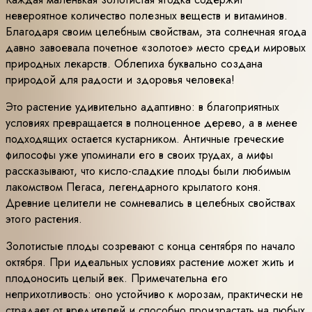
невероятное количество полезных веществ и витаминов.
Благодаря своим целебным свойствам, эта солнечная ягода
давно завоевала почетное «золотое» место среди мировых
природных лекарств. Облепиха буквально создана
природой для радости и здоровья человека!
Это растение удивительно адаптивно: в благоприятных
условиях превращается в полноценное дерево, а в менее
подходящих остается кустарником. Античные греческие
философы уже упоминали его в своих трудах, а мифы
рассказывают, что кисло-сладкие плоды были любимым
лакомством Пегаса, легендарного крылатого коня.
Древние целители не сомневались в целебных свойствах
этого растения.
Золотистые плоды созревают с конца сентября по начало
октября. При идеальных условиях растение может жить и
плодоносить целый век. Примечательна его
неприхотливость: оно устойчиво к морозам, практически не
страдает от вредителей и способно произрастать на любых