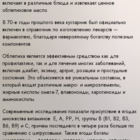
включает в различные блюда и извлекает ценное
облепиховое масло.
В 70-е годы прошлого века кустарник был официально
включен в справочник по изготовлению лекарств —
фармакопею, благодаря невероятному богатству полезных
компонентов.
Облепиха является эффективным средством как для
профилактики, так и для лечения многих заболеваний,
включая диабет, экзему, артрит, розацеа и простудные
состояния. Это объясняется её уникальным составом, в
который входят различные макро- и микроэлементы,
жирные кислоты омега-7, флавоноиды, каротиноиды и
аминокислоты.
Современные исследования показали присутствие в ягодах
множества витаминов: Е, А, РР, Н, группы В (В1, В2, В3,
В6, В9) и С, причем последнего в четыре раза больше по
сравнению с цитрусовыми. Также ягоды богаты