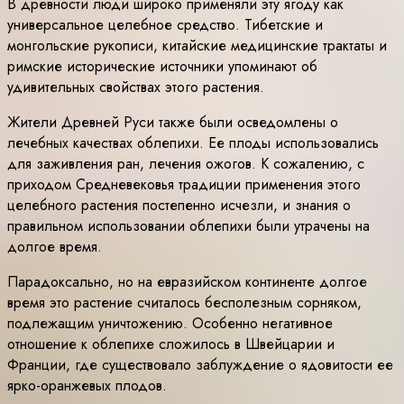
В древности люди широко применяли эту ягоду как
универсальное целебное средство. Тибетские и
монгольские рукописи, китайские медицинские трактаты и
римские исторические источники упоминают об
удивительных свойствах этого растения.
Жители Древней Руси также были осведомлены о
лечебных качествах облепихи. Ее плоды использовались
для заживления ран, лечения ожогов. К сожалению, с
приходом Средневековья традиции применения этого
целебного растения постепенно исчезли, и знания о
правильном использовании облепихи были утрачены на
долгое время.
Парадоксально, но на евразийском континенте долгое
время это растение считалось бесполезным сорняком,
подлежащим уничтожению. Особенно негативное
отношение к облепихе сложилось в Швейцарии и
Франции, где существовало заблуждение о ядовитости ее
ярко-оранжевых плодов.