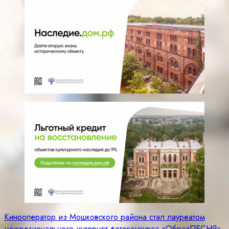
Навигация
Кинооператор из Мошковского района стал лауреатом
межрегионального интернет-фотоконкурса «ОбразПЕСНЯ»