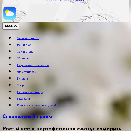
Меню
Закон и порядок
Наши люди
Официально
Общество
Государство – в помощь
Что случилось
История
Спорт
Написать редактору
Редакция
Приятно познакомиться, поэт!
Специальный проект
Рост и вес в картофелинах смогут измерить