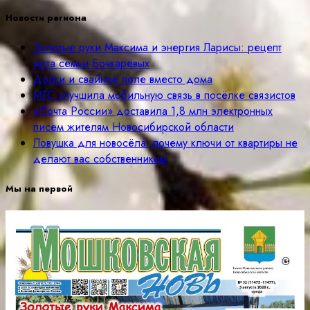
Новости региона
Золотые руки Максима и энергия Ларисы: рецепт
уюта семьи Бочкарёвых
Долги и свайное поле вместо дома
МТС улучшила мобильную связь в посёлке связистов
«Почта России» доставила 1,8 млн электронных
писем жителям Новосибирской области
Ловушка для новосёла: почему ключи от квартиры не
делают вас собственником
Мы на первой