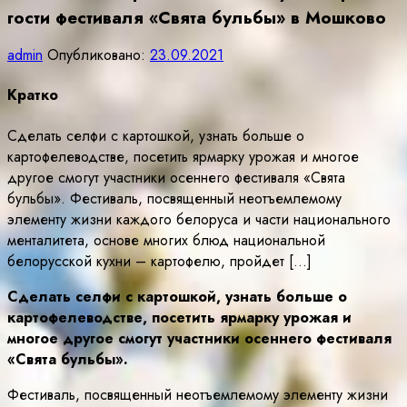
гости фестиваля «Свята бульбы» в Мошково
admin
Опубликовано:
23.09.2021
Кратко
Сделать селфи с картошкой, узнать больше о
картофелеводстве, посетить ярмарку урожая и многое
другое смогут участники осеннего фестиваля «Свята
бульбы». Фестиваль, посвященный неотъемлемому
элементу жизни каждого белоруса и части национального
менталитета, основе многих блюд национальной
белорусской кухни – картофелю, пройдет […]
Сделать селфи с картошкой, узнать больше о
картофелеводстве, посетить ярмарку урожая и
многое другое смогут участники осеннего фестиваля
«Свята бульбы».
Фестиваль, посвященный неотъемлемому элементу жизни