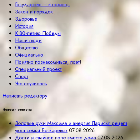
Государство – в помощь
Закон и порядок
Здоровье
История
К 80-летию Победы
Наши люди
Общество
Официально
Приятно познакомиться, поэт!
Специальный проект
Спорт
Что случилось
Написать редактору
Новости региона
Золотые руки Максима и энергия Ларисы: рецепт
уюта семьи Бочкарёвых
07.08.2026
Долги и свайное поле вместо дома
07.08.2026