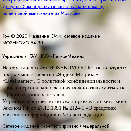
по
Депутаты Заксобрания региона оказали помощь
записям
талантливой выпускнице из Мошково
16+ © 2020 Название СМИ: cетевое издание
MOSHKOVO-54.RU
Учредитель: ГАУ НСО «РегионМедиа»
На страницах сайта
MOSHKOVO
-54.
RU
используются
программные средства «Яндекс Метрика»,
«LiveInternet». С политикой конфиденциальности и
защите персональных данных можно ознакомиться на
страницах данных ресурсов.
Учредитель осуществляет свои права в соответствии с
Законом РФ от 27.12.1991 № 2124-1 «О средствах
массовой информации» и Уставом редакции.
Сетевое издание зарегистрировано Федеральной