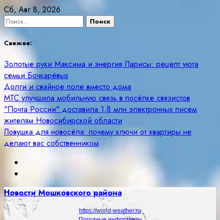
Skip
Сб, Авг 8, 2026
to
Найти:
content
Свежее:
Золотые руки Максима и энергия Ларисы: рецепт уюта
семьи Бочкарёвых
Долги и свайное поле вместо дома
МТС улучшила мобильную связь в посёлке связистов
"Почта России" доставила 1,8 млн электронных писем
жителям Новосибирской области
Ловушка для новосёла: почему ключи от квартиры не
делают вас собственником
Новости Мошковского района
https://world-weather.ru
Погодные информеры