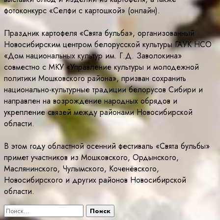
фотоконкурс «Селфи с картошкой» (онлайн).
Праздник картофеля «Свята бульба», организованный
Новосибирским центром белорусской культуры ГАУК НСО
«Дом национальных культур им. Г.Д. Заволокина»
совместно с МКУ «Управление культуры и молодежной
политики Мошковского района», призван сохранить
национально-культурные традиции белорусов Сибири и
направлен на возрождение народных обрядов и
укрепление связей между районами Новосибирской
области.
В этом году областной осенний фестиваль «Свята бульбы»
примет участников из Мошковского, Ордынского,
Маслянинского, Чулымского, Коченёвского,
Новосибирского и других районов Новосибирской
области.
Найти: