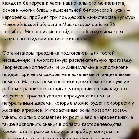
каждого белоруса и части национального менталитета,
основе многих блюд национальной белорусской кухни –
картофелю, пройдет при поддержке министерства культуры
Новосибирской области в Мошковском районе 26
сентября. Мероприятие пройдет с соблюдением всех
санитарно-эпидемиологических норм.
Организаторы праздника подготовили для гостей
насыщенную и многогранную развлекательную программу.
Творческие коллективы и индивидуальные исполнители
подарят зрителям самобытные вокальные и танцевальные
номера. Мастера-ремесленники представят свои лучшие
работы в различных техниках декоративно-прикладного
искусства. Ярмарка урожая порадует свежими и
натуральными дарами, которые можно будет приобрести у
местных аграриев. Интерактивные зоны позволят гостям
узнать, сколько составляет их рост и вес в картофелинах, а
также восполнить знания в области картофелеводства.
Кроме того, в рамках фестиваля пройдут конкурсные
выставки блюд и изделий из картофеля, а также