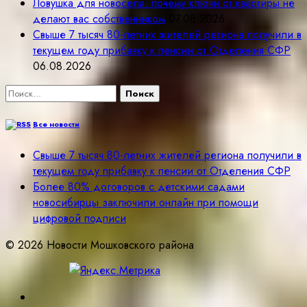
Ловушка для новосёла: почему ключи от квартиры не
делают вас собственником
07.08.2026
Свыше 7 тысяч 80-летних жителей региона получили в
текущем году прибавку к пенсии от Отделения СФР
06.08.2026
Найти:
Все новости
Свыше 7 тысяч 80-летних жителей региона получили в
текущем году прибавку к пенсии от Отделения СФР
Более 80% договоров с детскими садами
новосибирцы заключили онлайн при помощи
цифровой подписи
© 2026 Новости Мошковского района