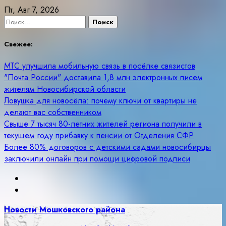
Skip
Пт, Авг 7, 2026
to
Найти:
content
Свежее:
МТС улучшила мобильную связь в посёлке связистов
"Почта России" доставила 1,8 млн электронных писем
жителям Новосибирской области
Ловушка для новосёла: почему ключи от квартиры не
делают вас собственником
Свыше 7 тысяч 80-летних жителей региона получили в
текущем году прибавку к пенсии от Отделения СФР
Более 80% договоров с детскими садами новосибирцы
заключили онлайн при помощи цифровой подписи
Новости Мошковского района