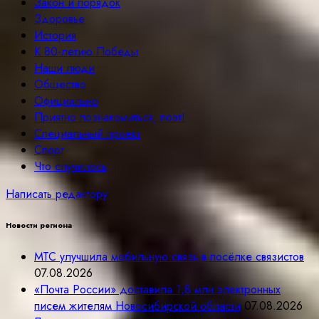
Закон и порядок
Здоровье
История
К 80-летию Победы
Наши люди
Общество
Официально
Приятно познакомиться, поэт!
Специальный проект
Спорт
Что случилось
Написать редактору
Новости региона
МТС улучшила мобильную связь в посёлке связистов
07.08.2026
«Почта России» доставила 1,8 млн электронных
писем жителям Новосибирской области
07.08.2026