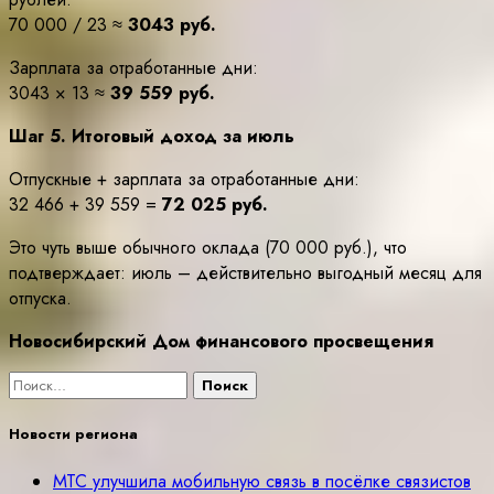
70 000 / 23 ≈
3043 руб.
Зарплата за отработанные дни:
3043 × 13 ≈
39 559 руб.
Шаг 5. Итоговый доход за июль
Отпускные + зарплата за отработанные дни:
32 466 + 39 559 =
72 025 руб.
Это чуть выше обычного оклада (70 000 руб.), что
подтверждает: июль – действительно выгодный месяц для
отпуска.
Новосибирский Дом финансового просвещения
Найти:
Новости региона
МТС улучшила мобильную связь в посёлке связистов