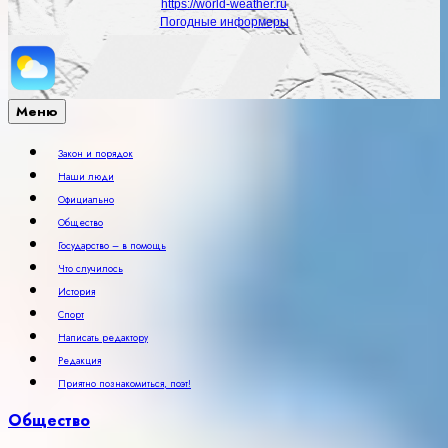
https://world-weather.ru
Погодные информеры
Меню
Закон и порядок
Наши люди
Официально
Общество
Государство – в помощь
Что случилось
История
Спорт
Написать редактору
Редакция
Приятно познакомиться, поэт!
Общество