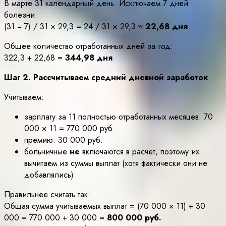
В марте 31 календарный день. Исключаем 7 дней
болезни:
(31 − 7) / 31 × 29,3 = 24 / 31 × 29,3 ≈
22,68 дня
Общее количество отработанных дней за год:
322,3 + 22,68 =
344,98 дня
Шаг 2. Рассчитываем средний дневной заработок
Учитываем:
зарплату за 11 полностью отработанных месяцев: 70
000 × 11 = 770 000 руб.
премию: 30 000 руб.
больничные
не
включаются в расчет, поэтому их
вычитаем из суммы выплат (хотя фактически они не
добавлялись)
Правильнее считать так:
Общая сумма учитываемых выплат = (70 000 × 11) + 30
000 = 770 000 + 30 000 =
800 000 руб.