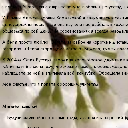
Светлана Анатольевна открыла во мне любовь к искусству, к
У Татьяны Александровны Коржаковой я занималась в секции
целеустремлённость. Ещё она научила нас работать в кома
общаемся по сей день. На соревнованиях я всегда заводила
А бег я просто люблю. Бегала за район на короткие дистан
говорила: «Я тебя скоро дома закрою. Видела, где ты лазае
В 2014-м Юлия Русских зародила волонтёрское движение в н
Юлия научила меня тому, что можно помогать безвозмездно
наблюдала за ней и впитывала всё, как губка. Обращала вни
Моё счастье, что я попала к хорошим учителям.
Мягкие навыки
– Будучи активной в школьные годы, я заложила хороший ф