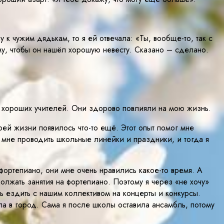
к чужим дядькам, то я ей отвечала: «Ты, вообще-то, так с
му, чтобы он нашёл хорошую невесту. Сказано – сделано.
о хороших учителей. Они здорово повлияли на мою жизнь.
оей жизни появилось что-то ещё. Этот опыт помог мне
ла мне проводить школьные линейки и праздники, и тогда я
ортепиано, они мне очень нравились какое-то время. А
олжать занятия на фортепиано. Поэтому я через «не хочу»
ь ездить с нашим коллективом на концерты и конкурсы.
ала в город. Сама я после школы оставила ансамбль, потому