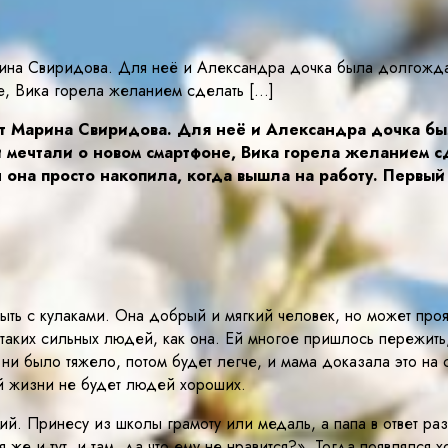
рина Свиридова. Для неё и Александра дочка была долгождан
е, Вика горела желанием сделать […]
рит Марина Свиридова. Для неё и Александра дочка б
и мечтали о новом смартфоне, Вика горела желанием с
она просто накопила, когда вышла на работу. Первый 
ь с кулаками. Она добрый и мягкий человек, но может прояви
 таких сильных людей, как она. Ей многое пришлось пережить
ы ни было тяжело, потом будет легче, и мама доказала это на
оей жизни не будет людей хороших.
й. Принесу из школы грамоту или медаль, а папа в ответ разв
же и тут, и там, да что ему не нравится?». Тогда появлялся 