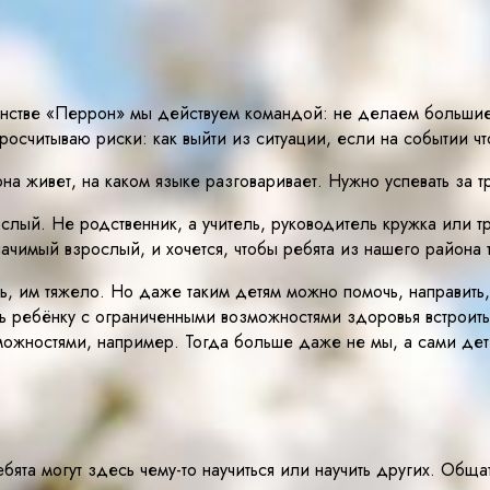
ранстве «Перрон» мы действуем командой: не делаем большие
считываю риски: как выйти из ситуации, если на событии что
а живет, на каком языке разговаривает. Нужно успевать за т
ый. Не родственник, а учитель, руководитель кружка или трен
ачимый взрослый, и хочется, чтобы ребята из нашего района
сь, им тяжело. Но даже таким детям можно помочь, направить,
шь ребёнку с ограниченными возможностями здоровья встроитьс
ожностями, например. Тогда больше даже не мы, а сами дет
ята могут здесь чему-то научиться или научить других. Общать