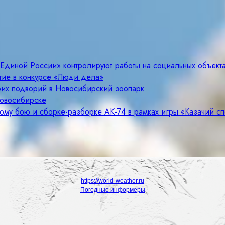
«Единой России» контролируют работы на социальных объект
тие в конкурсе «Люди дела»
оих подворий в Новосибирский зоопарк
Новосибирске
ому бою и сборке-разборке АК-74 в рамках игры «Казачий с
https://world-weather.ru
Погодные информеры