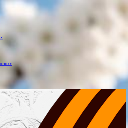
ах
полох»