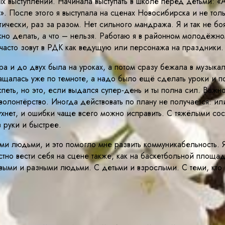
х выступлений. Начинала выступать в школе перед детьми: «
ть». После этого я выступала на сценах Новосибирска и не т
тически, раз за разом. Нет сильного мандража. Я и так не бо
можно делать, а что – нельзя. Работаю я в районном молодё
часто зовут в РДК как ведущую или персонажа на праздники.
ра и до двух была на уроках, а потом сразу бежала в музыка
щалась уже по темноте, а надо было ещё сделать уроки и пог
 успеть, но это, если выдался супер-день и ты полна сил. Важ
волонтёрство. Иногда действовать по плану не получается: ил
 рухнет, и ошибки чаще всего можно исправить. С тяжёлыми с
в руки и быстрее.
ми людьми, и это помогло мне развить коммуникабельность. Я
но вести себя на сцене также, как на баскетбольной площад
овыми и разными людьми. С детьми и взрослыми. С теми, кто