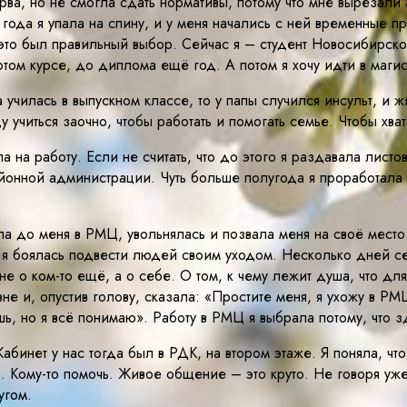
рва, но не смогла сдать нормативы, потому что мне вырезал
 года я упала на спину, и у меня начались с ней временные п
 это был правильный выбор. Сейчас я – студент Новосибирско
том курсе, до диплома ещё год. А потом я хочу идти в магис
а училась в выпускном классе, то у папы случился инсульт, и 
 учиться заочно, чтобы работать и помогать семье. Чтобы хват
а на работу. Если не считать, что до этого я раздавала лист
йонной администрации. Чуть больше полугода я проработала 
ла до меня в РМЦ, увольнялась и позвала меня на своё место.
, я боялась подвести людей своим уходом. Несколько дней с
 не о ком-то ещё, а о себе. О том, к чему лежит душа, что д
е и, опустив голову, сказала: «Простите меня, я ухожу в РМ
ишь, но я всё понимаю». Работу в РМЦ я выбрала потому, что
абинет у нас тогда был в РДК, на втором этаже. Я поняла, чт
ь. Кому-то помочь. Живое общение – это круто. Не говоря уж
угом.