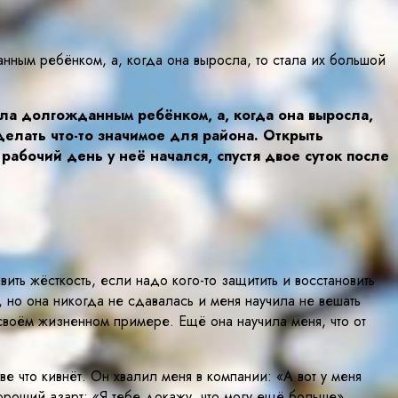
ным ребёнком, а, когда она выросла, то стала их большой
ыла долгожданным ребёнком, а, когда она выросла,
делать что-то значимое для района. Открыть
рабочий день у неё начался, спустя двое суток после
ть жёсткость, если надо кого-то защитить и восстановить
, но она никогда не сдавалась и меня научила не вешать
 своём жизненном примере. Ещё она научила меня, что от
е что кивнёт. Он хвалил меня в компании: «А вот у меня
хороший азарт: «Я тебе докажу, что могу ещё больше».