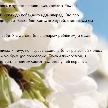
лось и чувство патриотизма, любви к Родине.
зя: нужно до победного идти вперёд. Это про
организм. Баскетбол дал мне друзей, с которыми мы
о себе. Я с детства была шустрым ребёнком, и мама
ся к нему, но я сразу захотела быть причастной к этому.
в мою будущую профессию. Будучи подростком, я
это сильно пригождается: я многое у неё переняла.