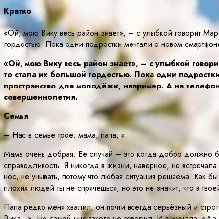
Кратко
«Ой, мою Вику весь район знает», – с улыбкой говорит Ма
гордостью. Пока одни подростки мечтали о новом смартфон
«Ой, мою Вику весь район знает», – с улыбкой гово
то стала их большой гордостью. Пока одни подростк
пространство для молодёжи, например. А на телефон 
совершеннолетия.
Семья
– Нас в семье трое: мама, папа, я.
Мама очень добрая. Её случай – это когда добро должно быт
справедливость. Я никогда в жизни, наверное, не встречала
нос, не унывать, потому что любая ситуация решаема. Как б
плохих людей ты не спрячешься, но это не значит, что в тв
Папа редко меня хвалил, он почти всегда серьёзный и строги
Вика…». Но самой мне такого не говорил. И я думала: «Да я 