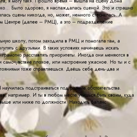
Ага, я могу так». Прошло время – вышла на сцену Дома
олько… Было здорово, я наслаждалась сценой. Это и страшно
ялась сцены никогда, но, может, немного стеснялась. А
жном Центре (далее – РМЦ), а это – подразделение
льную школу, потом заходила в РМЦ и помогала там, а
улять с друзьями. В таких условиях начинаешь искать
но грамотно расставлять приоритеты. Иногда они меняются в
и самочувствие плохое, или настроение ужасное. Но ты и с
остояниями тоже справляешься. Даёшь себе день-два и
 научилась подстраиваться под разные обстоятельства.
ке, например. И ты в любом месте учишься быть своим, куда
 выше или ниже по должности. Находить баланс.