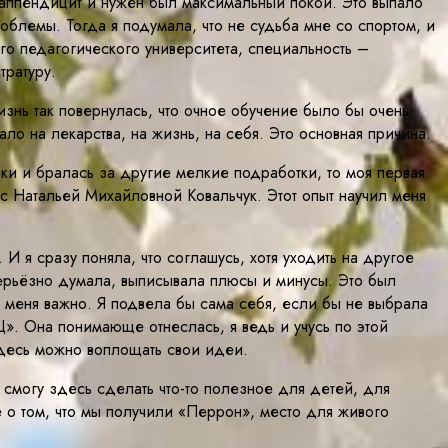
и аппендицит и нужен был максимальный покой. Это выпало
роблемы. Тогда я подумала, что не судьба мне со спортом, и
го педагогического университета, специальность –
тратуру.
жизнь так повернулась, что очное обучение было бы очень
ало на лекарства, на жизнь, на себя. Это основная причина.
овки и бралась за другие мелкие подработки, то моя первая
с Натальей Михайловной Ковальчук. Этот опыт научил меня
 И я сразу поняла, что соглашусь, хотя уходить на другое
ерьёзно думала, выписывала плюсы и минусы. Это был
ля меня важно. Я подвела бы сама себя, если бы не выбрала
Ц». Она понимающе отнеслась, я ведь и учусь по этой
 здесь можно воплощать свои идеи.
о смогу здесь сделать что-то полезное для детей, для
е о том, что мы получили «Перрон», место для живого