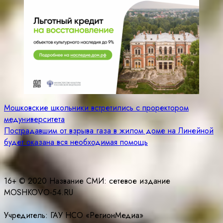
Навигация
Мошковские школьники встретились с проректором
медуниверситета
по
Пострадавшим от взрыва газа в жилом доме на Линейной
записям
будет оказана вся необходимая помощь
16+ © 2020 Название СМИ: cетевое издание
MOSHKOVO-54.RU
Учредитель: ГАУ НСО «РегионМедиа»