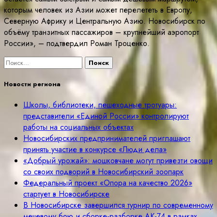
которым человек из Азии может перелететь в Европу,
Северную Африку и Центральную Азию. Новосибирск по
объёму транзитных пассажиров – крупнейший аэропорт
России», – подтвердил Роман Троценко.
Найти:
Новости региона
Школы, библиотеки, пешеходные тротуары:
представители «Единой России» контролируют
работы на социальных объектах
Новосибирских предпринимателей приглашают
принять участие в конкурсе «Люди дела»
«Добрый урожай»: мошковчане могут привезти овощи
со своих подворий в Новосибирский зоопарк
Федеральный проект «Опора на качество 2026»
стартует в Новосибирске
В Новосибирске завершился турнир по современному
мечевому бою и сборке-разборке АК-74 в рамках