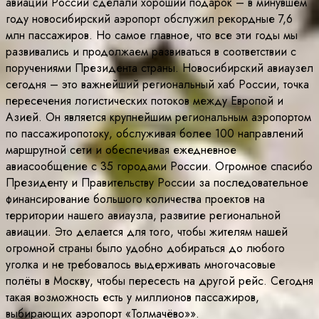
авиации России сделали хороший подарок – в минувшем
году новосибирский аэропорт обслужил рекордные 7,6
млн пассажиров. Но самое главное, что все эти годы мы
развивались и продолжаем развиваться в соответствии с
поручениями Президента страны. Новосибирский авиаузел
сегодня – это важнейший региональный хаб России, точка
пересечения логистических потоков между Европой и
Азией. Он является крупнейшим региональным аэропортом
по пассажиропотоку, обслуживая более 100 направлений
маршрутной сети и обеспечивая ежедневное
авиасообщение с 35 городами России. Огромное спасибо
Президенту и Правительству России за последовательное
финансирование большого количества проектов на
территории нашего авиаузла, развитие региональной
авиации. Это делается для того, чтобы жителям нашей
огромной страны было удобно добираться до любого
уголка и не требовалось выдерживать многочасовые
полёты в Москву, чтобы пересесть на другой рейс. Сегодня
такая возможность есть у миллионов пассажиров,
выбирающих аэропорт «Толмачёво»».