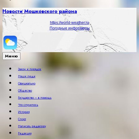
Новости Мошковского района
https://world-weather.ru
Погодные информеры
Меню
Закон и порядок
Наши люди
Официально
Общество
Государство – в помощь
Что случилось
История
Спорт
Написать редактору
Редакция