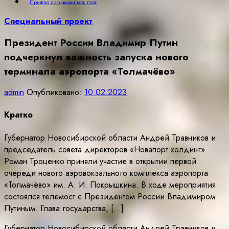
Приятно познакомиться, поэт!
Специальный проект
Президент России Владимир Путин
подчеркнул важность запуска нового
терминала аэропорта «Толмачёво»
admin
Опубликовано:
10.02.2023
Кратко
Губернатор Новосибирской области Андрей Травников и
председатель совета директоров «Новапорт холдинг»
Роман Троценко приняли участие в открытии первой
очереди нового аэровокзального комплекса аэропорта
«Толмачёво» им. А. И. Покрышкина. В ходе мероприятия
состоялся телемост с Президентом России Владимиром
Путиным. Глава государства, […]
Губернатор Новосибирской области Андрей Травников и