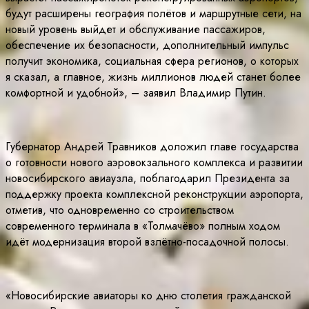
будут расширены география полётов и маршрутные сети, на
новый уровень выйдет и обслуживание пассажиров,
обеспечение их безопасности, дополнительный импульс
получит экономика, социальная сфера регионов, о которых
я сказал, а главное, жизнь миллионов людей станет более
комфортной и удобной», – заявил Владимир Путин.
Губернатор Андрей Травников доложил главе государства
о готовности нового аэровокзального комплекса и развитии
новосибирского авиаузла, поблагодарил Президента за
поддержку проекта комплексной реконструкции аэропорта,
отметив, что одновременно со строительством
современного терминала в «Толмачёво» полным ходом
идёт модернизация второй взлётно-посадочной полосы.
«Новосибирские авиаторы ко дню столетия гражданской