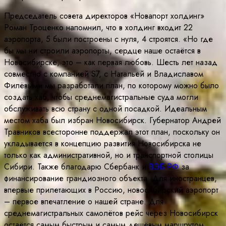
Председатель совета директоров «Новапорт холдинг»
Роман Троценко напомнил, что в холдинг входит 22
аэропорта, 5 были построены с нуля, 4 строятся. «Но где
бы мы ни строили аэропорты, сердце наше остаётся в
Новосибирске, это – как первая любовь. Шесть лет назад
совместно с компанией S7, с Натальей и Владиславом
Филёвыми мы разработали план, по которому можно было
создать хаб, чтобы среднемагистральные суда могли
обслуживать всю страну с одной посадкой. Идеальным
местом хаба был избран Новосибирск. Губернатор Андрей
Травников всесторонне поддержал этот план, поскольку он
укладывается в концепцию развития Новосибирска не
только как административной, но и транспортной столицы
Сибири. Также благодарю Сбербанк и
ВЭБ.РФ
за
финансирование грандиозного объекта. Для иностранцев,
впервые прилетающих в Россию, новосибирский аэропорт
– первое впечатление о нашей стране. Для
среднемагистральных самолётов рейс через Новосибирск
остаётся самым быстрым и самым дешёвым маршрутом,