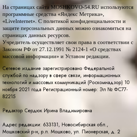
На страницах сайта
MOSHKOVO
-54.
RU
используются
программные средства «Яндекс Метрика»,
«LiveInternet». С политикой конфиденциальности и
защите персональных данных можно ознакомиться на
страницах данных ресурсов.
Учредитель осуществляет свои права в соответствии с
Законом РФ от 27.12.1991 № 2124-1 «О средствах
массовой информации» и Уставом редакции.
Сетевое издание зарегистрировано Федеральной
службой по надзору в сфере связи, информационных
технологий и массовых коммуникаций (Роскомнадзор) 10
ноября 2021 года Регистрационный номер: Эл № ФС77-
82215
Редактор Сердюк Ирина Владимировна
Адрес редакции: 633131, Новосибирская обл.,
Мошковский р-н, р.п. Мошково, ул. Пионерская, д. 2