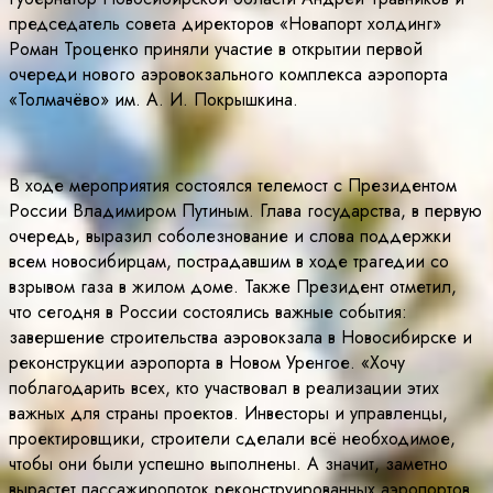
председатель совета директоров «Новапорт холдинг»
Роман Троценко приняли участие в открытии первой
очереди нового аэровокзального комплекса аэропорта
«Толмачёво» им. А. И. Покрышкина.
В ходе мероприятия состоялся телемост с Президентом
России Владимиром Путиным. Глава государства, в первую
очередь, выразил соболезнование и слова поддержки
всем новосибирцам, пострадавшим в ходе трагедии со
взрывом газа в жилом доме. Также Президент отметил,
что сегодня в России состоялись важные события:
завершение строительства аэровокзала в Новосибирске и
реконструкции аэропорта в Новом Уренгое. «Хочу
поблагодарить всех, кто участвовал в реализации этих
важных для страны проектов. Инвесторы и управленцы,
проектировщики, строители сделали всё необходимое,
чтобы они были успешно выполнены. А значит, заметно
вырастет пассажиропоток реконструированных аэропортов,