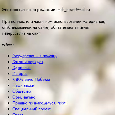
Электронная почта редакции: msh_news@mail.ru
При полном или частичном использовании материалов,
опубликованных на сайте, обязательна активная
гиперссылка на сайт
Рубрики
Государство – в помощь
Закон и порядок
Здоровье
История
К 80-летию Победы
Наши люди
Общество
Официально
Приятно познакомиться, поэт!
Специальный проект
Спорт