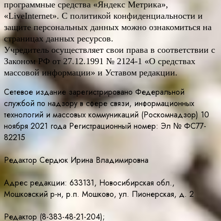
программные средства «Яндекс Метрика»,
«LiveInternet». С политикой конфиденциальности и
защите персональных данных можно ознакомиться на
страницах данных ресурсов.
Учредитель осуществляет свои права в соответствии с
Законом РФ от 27.12.1991 № 2124-1 «О средствах
массовой информации» и Уставом редакции.
Сетевое издание зарегистрировано Федеральной
службой по надзору в сфере связи, информационных
технологий и массовых коммуникаций (Роскомнадзор) 10
ноября 2021 года Регистрационный номер: Эл № ФС77-
82215
Редактор Сердюк Ирина Владимировна
Адрес редакции: 633131, Новосибирская обл.,
Мошковский р-н, р.п. Мошково, ул. Пионерская, д. 2
Редактор (8-383-48-21-204);