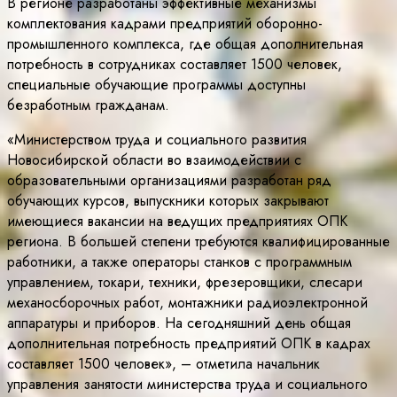
В регионе разработаны эффективные механизмы
комплектования кадрами предприятий оборонно-
промышленного комплекса, где общая дополнительная
потребность в сотрудниках составляет 1500 человек,
специальные обучающие программы доступны
безработным гражданам.
«Министерством труда и социального развития
Новосибирской области во взаимодействии с
образовательными организациями разработан ряд
обучающих курсов, выпускники которых закрывают
имеющиеся вакансии на ведущих предприятиях ОПК
региона. В большей степени требуются квалифицированные
работники, а также операторы станков с программным
управлением, токари, техники, фрезеровщики, слесари
механосборочных работ, монтажники радиоэлектронной
аппаратуры и приборов. На сегодняшний день общая
дополнительная потребность предприятий ОПК в кадрах
составляет 1500 человек», – отметила начальник
управления занятости министерства труда и социального