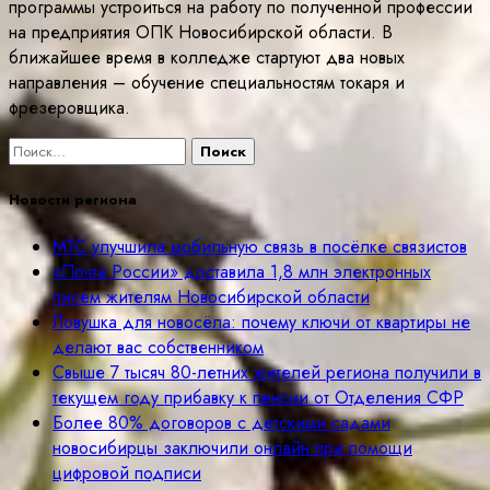
программы устроиться на работу по полученной профессии
на предприятия ОПК Новосибирской области. В
ближайшее время в колледже стартуют два новых
направления – обучение специальностям токаря и
фрезеровщика.
Найти:
Новости региона
МТС улучшила мобильную связь в посёлке связистов
«Почта России» доставила 1,8 млн электронных
писем жителям Новосибирской области
Ловушка для новосёла: почему ключи от квартиры не
делают вас собственником
Свыше 7 тысяч 80-летних жителей региона получили в
текущем году прибавку к пенсии от Отделения СФР
Более 80% договоров с детскими садами
новосибирцы заключили онлайн при помощи
цифровой подписи