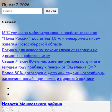
Skip
Пт, Авг 7, 2026
to
Найти:
content
Свежее:
МТС улучшила мобильную связь в посёлке связистов
"Почта России" доставила 1,8 млн электронных писем
жителям Новосибирской области
Ловушка для новосёла: почему ключи от квартиры не
делают вас собственником
Свыше 7 тысяч 80-летних жителей региона получили в
текущем году прибавку к пенсии от Отделения СФР
Более 80% договоров с детскими садами новосибирцы
заключили онлайн при помощи цифровой подписи
Новости Мошковского района