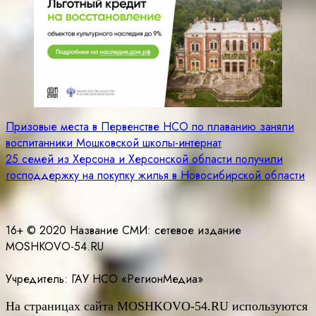
Навигация
Призовые места в Первенстве НСО по плаванию заняли
воспитанники Мошковской школы-интернат
по
25 семей из Херсона и Херсонской области получили
записям
господдержку на покупку жилья в Новосибирской области
16+ © 2020 Название СМИ: cетевое издание
MOSHKOVO-54.RU
Учредитель: ГАУ НСО «РегионМедиа»
На страницах сайта
MOSHKOVO
-54.
RU
используются