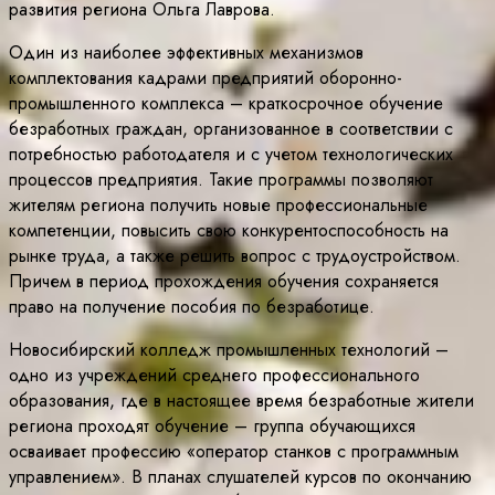
развития региона Ольга Лаврова.
Один из наиболее эффективных механизмов
комплектования кадрами предприятий оборонно-
промышленного комплекса – краткосрочное обучение
безработных граждан, организованное в соответствии с
потребностью работодателя и с учетом технологических
процессов предприятия. Такие программы позволяют
жителям региона получить новые профессиональные
компетенции, повысить свою конкурентоспособность на
рынке труда, а также решить вопрос с трудоустройством.
Причем в период прохождения обучения сохраняется
право на получение пособия по безработице.
Новосибирский колледж промышленных технологий –
одно из учреждений среднего профессионального
образования, где в настоящее время безработные жители
региона проходят обучение – группа обучающихся
осваивает профессию «оператор станков с программным
управлением». В планах слушателей курсов по окончанию